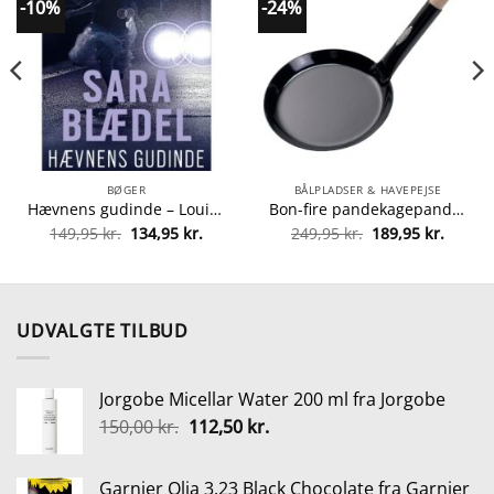
-10%
-24%
BØGER
BÅLPLADSER & HAVEPEJSE
Hævnens gudinde – Louise Rick 5 – Paperback fra 9788771080711
Bon-fire pandekagepande fra Bon-fire 5708085100091
Den
Den
Den
Den
149,95
kr.
134,95
kr.
249,95
kr.
189,95
kr.
lle
oprindelige
aktuelle
oprindelige
aktuel
pris
pris
pris
pris
var:
er:
var:
er:
5 kr..
149,95 kr..
134,95 kr..
249,95 kr..
189,95 
UDVALGTE TILBUD
Jorgobe Micellar Water 200 ml fra Jorgobe
Den
Den
150,00
kr.
112,50
kr.
oprindelige
aktuelle
pris
pris
Garnier Olia 3.23 Black Chocolate fra Garnier