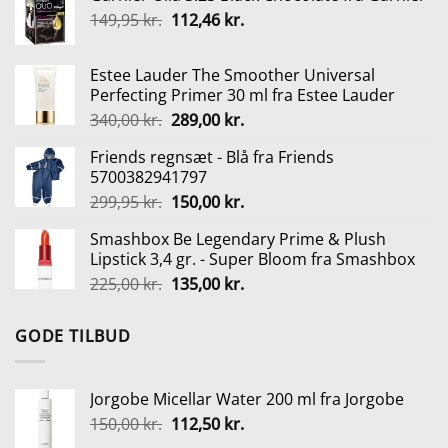
var:
er:
Den
Den
149,95
kr.
112,46
kr.
150,00 kr..
112,50 kr..
oprindelige
aktuelle
pris
pris
Estee Lauder The Smoother Universal
var:
er:
Perfecting Primer 30 ml fra Estee Lauder
149,95 kr..
112,46 kr..
Den
Den
340,00
kr.
289,00
kr.
oprindelige
aktuelle
Friends regnsæt - Blå fra Friends
pris
pris
5700382941797
var:
er:
Den
Den
299,95
kr.
150,00
kr.
340,00 kr..
289,00 kr..
oprindelige
aktuelle
Smashbox Be Legendary Prime & Plush
pris
pris
Lipstick 3,4 gr. - Super Bloom fra Smashbox
var:
er:
Den
Den
225,00
kr.
135,00
kr.
299,95 kr..
150,00 kr..
oprindelige
aktuelle
pris
pris
GODE TILBUD
var:
er:
225,00 kr..
135,00 kr..
Jorgobe Micellar Water 200 ml fra Jorgobe
Den
Den
150,00
kr.
112,50
kr.
oprindelige
aktuelle