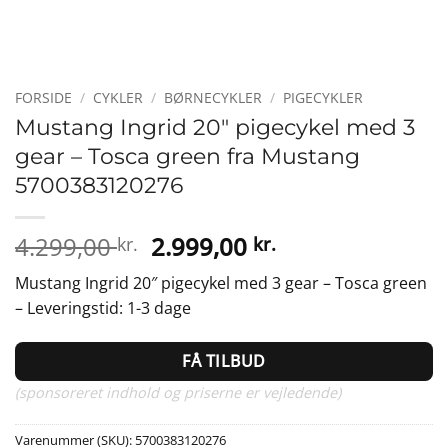
FORSIDE
/
CYKLER
/
BØRNECYKLER
/
PIGECYKLER
Mustang Ingrid 20″ pigecykel med 3
gear – Tosca green fra Mustang
5700383120276
Den
Den
4.299,00
2.999,00
kr.
kr.
oprindelige
aktuelle
Mustang Ingrid 20″ pigecykel med 3 gear – Tosca green
pris
pris
– Leveringstid: 1-3 dage
var:
er:
4.299,00 kr..
2.999,00 kr..
FÅ TILBUD
(sponsoreret indhold og priserne er vejledende)
Varenummer (SKU):
5700383120276