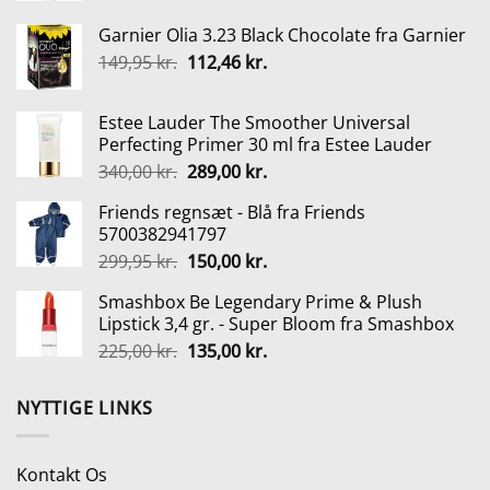
pris
pris
Garnier Olia 3.23 Black Chocolate fra Garnier
var:
er:
Den
Den
149,95
kr.
112,46
kr.
150,00 kr..
112,50 kr..
oprindelige
aktuelle
pris
pris
Estee Lauder The Smoother Universal
var:
er:
Perfecting Primer 30 ml fra Estee Lauder
149,95 kr..
112,46 kr..
Den
Den
340,00
kr.
289,00
kr.
oprindelige
aktuelle
Friends regnsæt - Blå fra Friends
pris
pris
5700382941797
var:
er:
Den
Den
299,95
kr.
150,00
kr.
340,00 kr..
289,00 kr..
oprindelige
aktuelle
Smashbox Be Legendary Prime & Plush
pris
pris
Lipstick 3,4 gr. - Super Bloom fra Smashbox
var:
er:
Den
Den
225,00
kr.
135,00
kr.
299,95 kr..
150,00 kr..
oprindelige
aktuelle
pris
pris
NYTTIGE LINKS
var:
er:
225,00 kr..
135,00 kr..
Kontakt Os