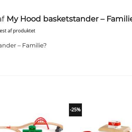
af
My Hood basketstander – Famili
test af produktet
nder – Familie?
-25%