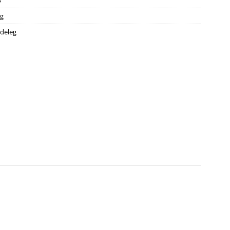
3
eg
deleg