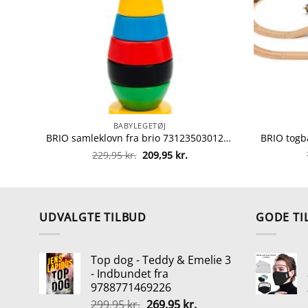
BABYLEGETØJ
BRIO samleklovn fra brio 7312350301205
Den
Den
229,95
kr.
209,95
kr.
oprindelige
aktuelle
pris
pris
var:
er:
229,95 kr..
209,95 kr..
UDVALGTE TILBUD
GODE TI
Top dog - Teddy & Emelie 3
- Indbundet fra
9788771469226
Den
Den
299,95
kr.
269,95
kr.