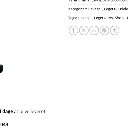
Varenummer (SKU):
570403534004
Kategorier:
Havespil
,
Legetøj
,
Udel
Tags:
Havespil
,
Legetøj
,
Ny
,
Shop
,
U
4 dage
at blive leveret!
0043