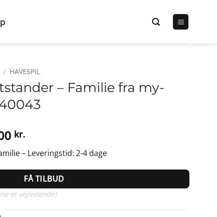
p
/
HAVESPIL
stander – Familie fra my-
340043
Den
,00
kr.
elige
aktuelle
ilie – Leveringstid: 2-4 dage
pris
er:
FÅ TILBUD
0 kr..
1.079,00 kr..
ne er vejledende)