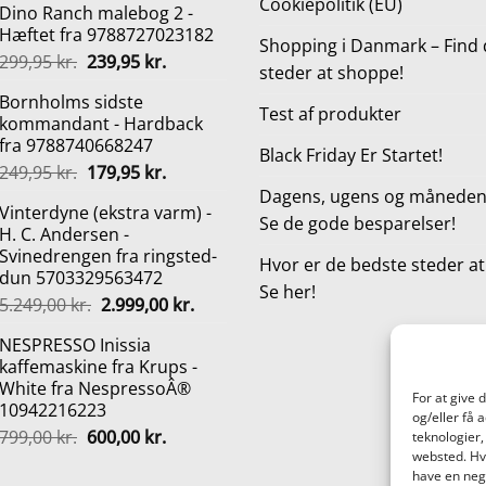
Cookiepolitik (EU)
Dino Ranch malebog 2 -
pris
pris
Hæftet fra 9788727023182
var:
er:
Shopping i Danmark – Find 
Den
Den
299,95
kr.
239,95
kr.
59,00 kr..
29,50 kr..
steder at shoppe!
oprindelige
aktuelle
Bornholms sidste
pris
pris
Test af produkter
kommandant - Hardback
var:
er:
fra 9788740668247
299,95 kr..
239,95 kr..
Black Friday Er Startet!
Den
Den
249,95
kr.
179,95
kr.
oprindelige
aktuelle
Dagens, ugens og månedens
Vinterdyne (ekstra varm) -
pris
pris
Se de gode besparelser!
H. C. Andersen -
var:
er:
Svinedrengen fra ringsted-
249,95 kr..
179,95 kr..
Hvor er de bedste steder a
dun 5703329563472
Se her!
Den
Den
5.249,00
kr.
2.999,00
kr.
oprindelige
aktuelle
NESPRESSO Inissia
pris
pris
kaffemaskine fra Krups -
var:
er:
White fra NespressoÂ®
5.249,00 kr..
2.999,00 kr..
For at give 
10942216223
og/eller få 
Den
Den
799,00
kr.
600,00
kr.
teknologier,
oprindelige
aktuelle
websted. Hvi
have en nega
pris
pris