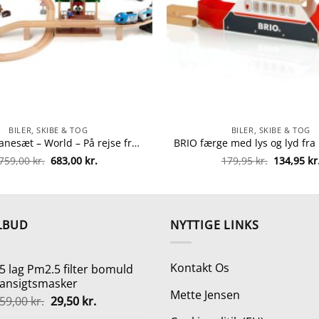
BILER, SKIBE & TOG
BILER, SKIBE & TOG
BRIO togbanesæt – World – På rejse fra brio 7312350335125
Den
Den
Den
759,00
kr.
683,00
kr.
179,95
kr.
134,95
kr
oprindelige
aktuelle
oprindeli
pris
pris
pris
var:
er:
var:
759,00 kr..
683,00 kr..
179,95 kr.
LBUD
NYTTIGE LINKS
Kontakt Os
5 lag Pm2.5 filter bomuld
ansigtsmasker
Mette Jensen
Den
Den
59,00
kr.
29,50
kr.
oprindelige
aktuelle