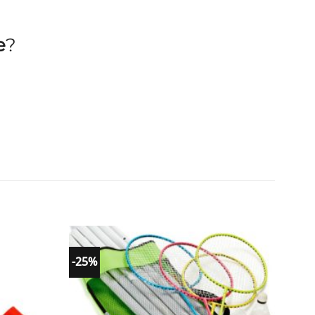
e
?
-25%