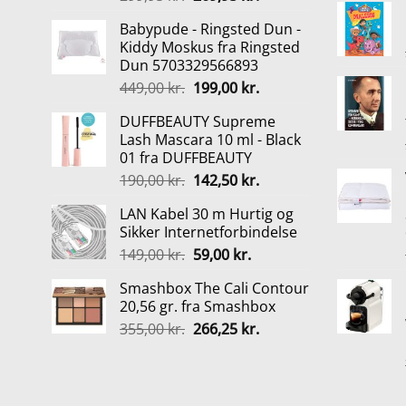
oprindelige
aktuelle
Babypude - Ringsted Dun -
pris
pris
Kiddy Moskus fra Ringsted
var:
er:
Dun 5703329566893
299,95 kr..
269,95 kr..
Den
Den
449,00
kr.
199,00
kr.
oprindelige
aktuelle
DUFFBEAUTY Supreme
pris
pris
Lash Mascara 10 ml - Black
var:
er:
01 fra DUFFBEAUTY
449,00 kr..
199,00 kr..
Den
Den
190,00
kr.
142,50
kr.
oprindelige
aktuelle
LAN Kabel 30 m Hurtig og
pris
pris
Sikker Internetforbindelse
var:
er:
Den
Den
149,00
kr.
59,00
kr.
190,00 kr..
142,50 kr..
oprindelige
aktuelle
Smashbox The Cali Contour
pris
pris
20,56 gr. fra Smashbox
var:
er:
Den
Den
355,00
kr.
266,25
kr.
149,00 kr..
59,00 kr..
oprindelige
aktuelle
pris
pris
var:
er:
355,00 kr..
266,25 kr..