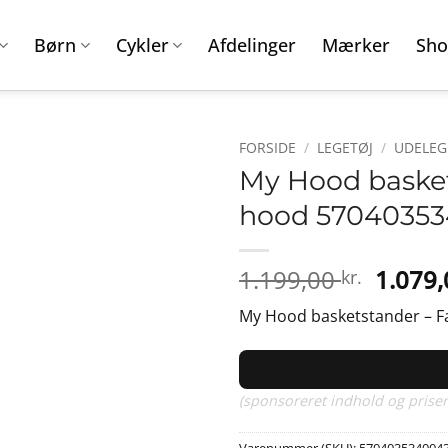
Børn
Cykler
Afdelinger
Mærker
Sho
FORSIDE
/
LEGETØJ
/
UDELEG
My Hood basket
hood 5704035
Den
1.199,00
1.079
kr.
oprind
My Hood basketstander – Fam
pris
var:
1.199,0
(sponsoreret indhold og priser