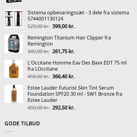
oprindelige
aktuelle
pris
pris
Sistema opbevaringssæt - 3 dele fra sistema
var:
er:
5744001130124
349,95 kr..
309,00 kr..
Den
Den
529,00
kr.
399,00
kr.
oprindelige
aktuelle
Remington Titanium Hair Clipper fra
pris
pris
Remington
var:
er:
Den
Den
349,00
kr.
261,75
kr.
529,00 kr..
399,00 kr..
oprindelige
aktuelle
L'Occitane Homme Eav Des Bavx EDT 75 ml
pris
pris
fra LOccitane
var:
er:
Den
Den
458,00
kr.
366,40
kr.
349,00 kr..
261,75 kr..
oprindelige
aktuelle
Estee Lauder Futurist Skin Tint Serum
pris
pris
Foundation SPF20 30 ml - 5W1 Bronze fra
var:
er:
Estee Lauder
458,00 kr..
366,40 kr..
Den
Den
450,00
kr.
292,50
kr.
oprindelige
aktuelle
pris
pris
GODE TILBUD
var:
er:
450,00 kr..
292,50 kr..