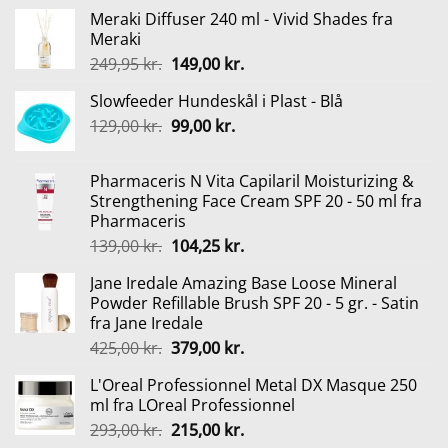
Meraki Diffuser 240 ml - Vivid Shades fra
Meraki
Den
Den
249,95
kr.
149,00
kr.
oprindelige
aktuelle
Slowfeeder Hundeskål i Plast - Blå
pris
pris
Den
Den
129,00
kr.
var:
99,00
kr.
er:
oprindelige
aktuelle
249,95 kr..
149,00 kr..
pris
pris
Pharmaceris N Vita Capilaril Moisturizing &
var:
er:
Strengthening Face Cream SPF 20 - 50 ml fra
129,00 kr..
99,00 kr..
Pharmaceris
Den
Den
139,00
kr.
104,25
kr.
oprindelige
aktuelle
Jane Iredale Amazing Base Loose Mineral
pris
pris
Powder Refillable Brush SPF 20 - 5 gr. - Satin
var:
er:
fra Jane Iredale
139,00 kr..
104,25 kr..
Den
Den
425,00
kr.
379,00
kr.
oprindelige
aktuelle
L'Oreal Professionnel Metal DX Masque 250
pris
pris
ml fra LOreal Professionnel
var:
er:
Den
Den
293,00
kr.
215,00
kr.
425,00 kr..
379,00 kr..