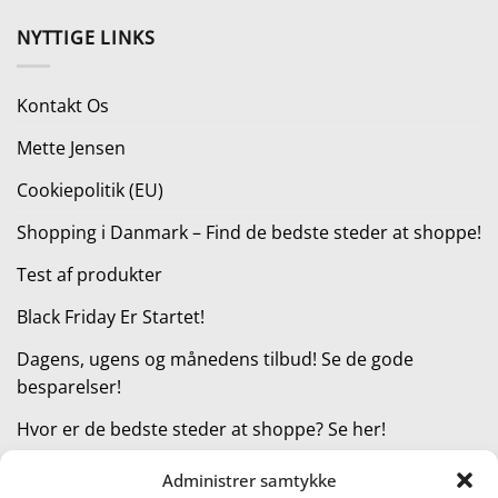
oprindelige
aktuelle
pris
pris
NYTTIGE LINKS
var:
er:
293,00 kr..
215,00 kr..
Kontakt Os
Mette Jensen
Cookiepolitik (EU)
Shopping i Danmark – Find de bedste steder at shoppe!
Test af produkter
Black Friday Er Startet!
Dagens, ugens og månedens tilbud! Se de gode
besparelser!
Hvor er de bedste steder at shoppe? Se her!
Administrer samtykke
KATEGORIER