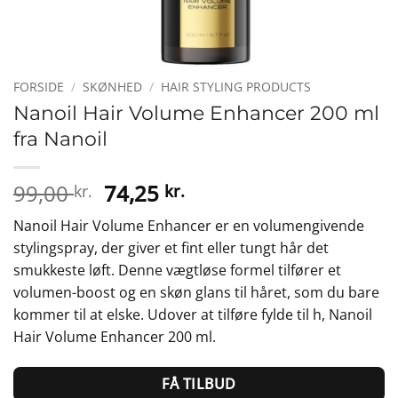
FORSIDE
/
SKØNHED
/
HAIR STYLING PRODUCTS
Nanoil Hair Volume Enhancer 200 ml
fra Nanoil
Den
Den
99,00
74,25
kr.
kr.
oprindelige
aktuelle
Nanoil Hair Volume Enhancer er en volumengivende
pris
pris
stylingspray, der giver et fint eller tungt hår det
var:
er:
smukkeste løft. Denne vægtløse formel tilfører et
99,00 kr..
74,25 kr..
volumen-boost og en skøn glans til håret, som du bare
kommer til at elske. Udover at tilføre fylde til h, Nanoil
Hair Volume Enhancer 200 ml.
FÅ TILBUD