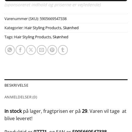
(sponsoreret indhold og priserne er vejledende)
Varenummer (SKU):
5905669547338
Kategorier:
Hair Styling Products
,
Skønhed
Tags:
Hair Styling Products
,
Skønhed
BESKRIVELSE
ANMELDELSER (0)
in stock
på lager, fragtprisen er på
29
. Varen vil tage
at
blive leveret!