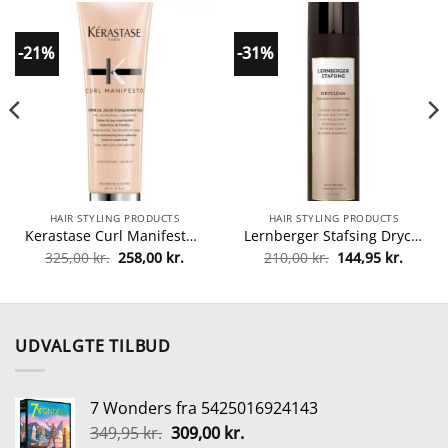
-21%
-31%
HAIR STYLING PRODUCTS
HAIR STYLING PRODUCTS
Kerastase Curl Manifesto Creme De Jour Fondamentale Leave-In 150 ml fra Kerastase
Lernberger Stafsing Dryclean Volumizing & Refreshing 300 ml – Light fra Lernberger Stafsing
Den
Den
Den
Den
325,00
kr.
258,00
kr.
210,00
kr.
144,95
kr.
lle
oprindelige
aktuelle
oprindelige
aktuel
pris
pris
pris
pris
var:
er:
var:
er:
0 kr..
325,00 kr..
258,00 kr..
210,00 kr..
144,95 
UDVALGTE TILBUD
7 Wonders fra 5425016924143
Den
Den
349,95
kr.
309,00
kr.