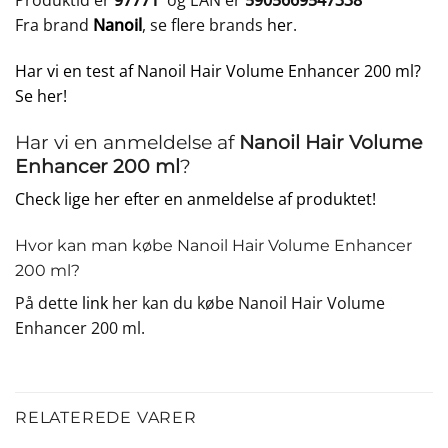
Produktid er
97771
og EAN er
5905669547338
Fra brand
Nanoil
, se flere brands
her
.
Har vi en test af Nanoil Hair Volume Enhancer 200 ml?
Se her!
Har vi en anmeldelse af
Nanoil Hair Volume
Enhancer 200 ml
?
Check lige her efter en anmeldelse af produktet!
Hvor kan man købe Nanoil Hair Volume Enhancer
200 ml?
På dette
link
her kan du købe Nanoil Hair Volume
Enhancer 200 ml.
RELATEREDE VARER