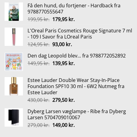
Få den hund, du fortjener - Hardback fra
9788770555647
Den
Den
199,95
kr.
179,95
kr.
oprindelige
aktuelle
L'Oreal Paris Cosmetics Rouge Signature 7 ml
pris
pris
- 109 I Savor fra LOreal Paris
var:
er:
Den
Den
124,95
kr.
93,00
kr.
199,95 kr..
179,95 kr..
oprindelige
aktuelle
Den dag Leopold blev... fra 9788772052892
pris
pris
Den
Den
149,95
kr.
var:
139,95
kr.
er:
oprindelige
aktuelle
124,95 kr..
93,00 kr..
pris
pris
Estee Lauder Double Wear Stay-In-Place
var:
er:
Foundation SPF10 30 ml - 6W2 Nutmeg fra
149,95 kr..
139,95 kr..
Estee Lauder
Den
Den
430,00
kr.
279,50
kr.
oprindelige
aktuelle
Dyberg Larsen væglampe - Ribe fra Dyberg
pris
pris
Larsen 5704709010067
var:
er:
Den
Den
279,00
kr.
149,00
kr.
430,00 kr..
279,50 kr..
oprindelige
aktuelle