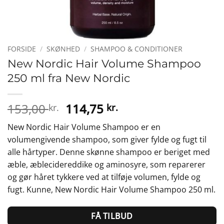
FORSIDE
/
SKØNHED
/
SHAMPOO & CONDITIONER
New Nordic Hair Volume Shampoo
250 ml fra New Nordic
Den
Den
153,00
114,75
kr.
kr.
oprindelige
aktuelle
New Nordic Hair Volume Shampoo er en
pris
pris
volumengivende shampoo, som giver fylde og fugt til
var:
er:
alle hårtyper. Denne skønne shampoo er beriget med
153,00 kr..
114,75 kr..
æble, æblecidereddike og aminosyre, som reparerer
og gør håret tykkere ved at tilføje volumen, fylde og
fugt. Kunne, New Nordic Hair Volume Shampoo 250 ml.
FÅ TILBUD