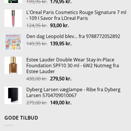
Den
Den
199,95
kr.
179,95
kr.
oprindelige
aktuelle
L'Oreal Paris Cosmetics Rouge Signature 7 ml
pris
pris
- 109 I Savor fra LOreal Paris
var:
er:
Den
Den
124,95
kr.
93,00
kr.
199,95 kr..
179,95 kr..
oprindelige
aktuelle
Den dag Leopold blev... fra 9788772052892
pris
pris
Den
Den
149,95
kr.
var:
139,95
kr.
er:
oprindelige
aktuelle
124,95 kr..
93,00 kr..
pris
pris
Estee Lauder Double Wear Stay-In-Place
var:
er:
Foundation SPF10 30 ml - 6W2 Nutmeg fra
149,95 kr..
139,95 kr..
Estee Lauder
Den
Den
430,00
kr.
279,50
kr.
oprindelige
aktuelle
Dyberg Larsen væglampe - Ribe fra Dyberg
pris
pris
Larsen 5704709010067
var:
er:
Den
Den
279,00
kr.
149,00
kr.
430,00 kr..
279,50 kr..
oprindelige
aktuelle
pris
pris
GODE TILBUD
var:
er:
279,00 kr..
149,00 kr..