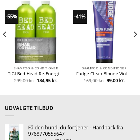
-55%
-41%
SHAMPOO & CONDITIONER
SHAMPOO & CONDITIONER
TIGI Bed Head Re-Energize Duo 2×750 ml (u. pumpe) fra TIGI
Fudge Clean Blonde Violet Toning Shampoo 250 ml fra Fudge
Den
Den
Den
Den
299,00
kr.
134,95
kr.
169,00
kr.
99,00
kr.
lle
oprindelige
aktuelle
oprindelige
aktuell
pris
pris
pris
pris
var:
er:
var:
er:
5 kr..
299,00 kr..
134,95 kr..
169,00 kr..
99,00 kr
UDVALGTE TILBUD
Få den hund, du fortjener - Hardback fra
9788770555647