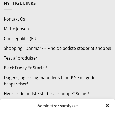
pris
pris
NYTTIGE LINKS
var:
er:
279,00 kr..
149,00 kr..
Kontakt Os
Mette Jensen
Cookiepolitik (EU)
Shopping i Danmark – Find de bedste steder at shoppe!
Test af produkter
Black Friday Er Startet!
Dagens, ugens og månedens tilbud! Se de gode
besparelser!
Hvor er de bedste steder at shoppe? Se her!
Administrer samtykke
KATEGORIER