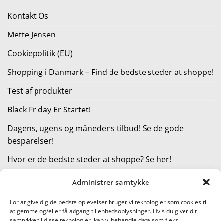
315,00 kr..
237,00 kr..
Kontakt Os
Mette Jensen
Cookiepolitik (EU)
Shopping i Danmark – Find de bedste steder at shoppe!
Test af produkter
Black Friday Er Startet!
Dagens, ugens og månedens tilbud! Se de gode
besparelser!
Hvor er de bedste steder at shoppe? Se her!
Administrer samtykke
KATEGORIER
For at give dig de bedste oplevelser bruger vi teknologier som cookies til
at gemme og/eller få adgang til enhedsoplysninger. Hvis du giver dit
Kategorier
samtykke til disse teknologier, kan vi behandle data som f.eks.