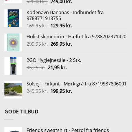
Den
Den
520,00
kr.
249,00
kr.
oprindelige
aktuelle
Kodenavn Bananas - Indbundet fra
pris
pris
9788771918755
var:
er:
Den
Den
169,95
kr.
129,95
kr.
520,00 kr..
249,00 kr..
oprindelige
aktuelle
Holistisk medicin - Hæftet fra 9788702371420
pris
pris
Den
Den
299,95
kr.
var:
269,95
kr.
er:
oprindelige
aktuelle
169,95 kr..
129,95 kr..
pris
pris
2GO Hygiejnesåle - 2 Stk.
var:
er:
Den
Den
35,25
kr.
21,95
kr.
299,95 kr..
269,95 kr..
oprindelige
aktuelle
pris
pris
Solsejl - Firkant - Mørk grå fra 8719987806001
var:
er:
Den
Den
249,95
kr.
199,95
kr.
35,25 kr..
21,95 kr..
oprindelige
aktuelle
pris
pris
var:
er:
GODE TILBUD
249,95 kr..
199,95 kr..
Friends sweatshirt - Petrol fra friends