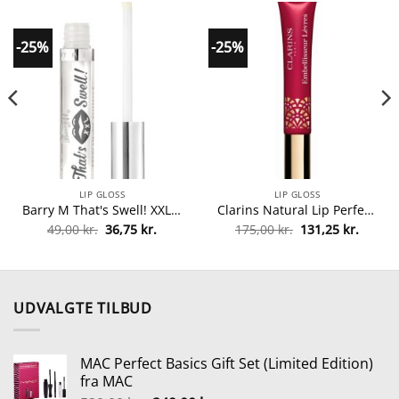
-25%
-25%
LIP GLOSS
LIP GLOSS
Barry M That's Swell! XXL Extreme Lip Plumper 2,5 ml – Clear fra Barry M
Clarins Natural Lip Perfector 12 ml – 18 Intense Garnet fra Clarins
Den
Den
Den
Den
49,00
kr.
36,75
kr.
175,00
kr.
131,25
kr.
lle
oprindelige
aktuelle
oprindelige
aktuel
pris
pris
pris
pris
var:
er:
var:
er:
0 kr..
49,00 kr..
36,75 kr..
175,00 kr..
131,25 
UDVALGTE TILBUD
MAC Perfect Basics Gift Set (Limited Edition)
fra MAC