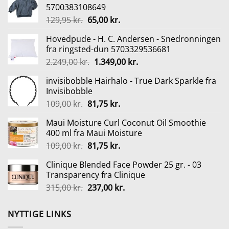
5700383108649
Den
Den
129,95
kr.
65,00
kr.
oprindelige
aktuelle
Hovedpude - H. C. Andersen - Snedronningen
pris
pris
fra ringsted-dun 5703329536681
var:
er:
Den
Den
2.249,00
kr.
1.349,00
kr.
129,95 kr..
65,00 kr..
oprindelige
aktuelle
invisibobble Hairhalo - True Dark Sparkle fra
pris
pris
Invisibobble
var:
er:
Den
Den
109,00
kr.
81,75
kr.
2.249,00 kr..
1.349,00 kr..
oprindelige
aktuelle
Maui Moisture Curl Coconut Oil Smoothie
pris
pris
400 ml fra Maui Moisture
var:
er:
Den
Den
109,00
kr.
81,75
kr.
109,00 kr..
81,75 kr..
oprindelige
aktuelle
Clinique Blended Face Powder 25 gr. - 03
pris
pris
Transparency fra Clinique
var:
er:
Den
Den
315,00
kr.
237,00
kr.
109,00 kr..
81,75 kr..
oprindelige
aktuelle
pris
pris
NYTTIGE LINKS
var:
er: