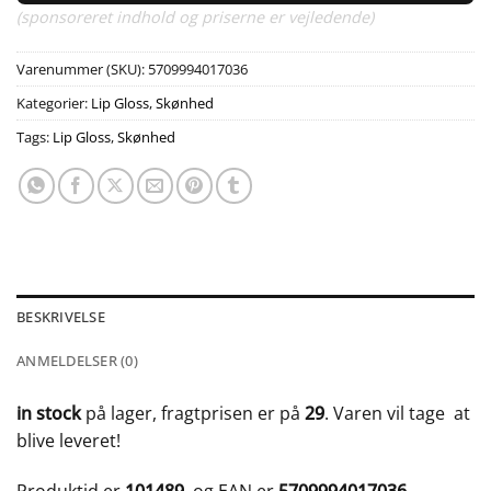
(sponsoreret indhold og priserne er vejledende)
Varenummer (SKU):
5709994017036
Kategorier:
Lip Gloss
,
Skønhed
Tags:
Lip Gloss
,
Skønhed
BESKRIVELSE
ANMELDELSER (0)
in stock
på lager, fragtprisen er på
29
. Varen vil tage
at
blive leveret!