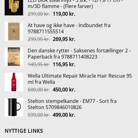
LED blok stearinlys - 3 stk. - 12/15/17 cm -
m/3D flamme - (Flere farver)
Den
Den
299,00
kr.
119,00
kr.
oprindelige
aktuelle
At have og ikke have - Indbundet fra
pris
pris
9788711555514
var:
er:
Den
Den
299,95
kr.
269,95
kr.
299,00 kr..
119,00 kr..
oprindelige
aktuelle
Den danske rytter - Saksenes fortællinger 2 -
pris
pris
Paperback fra 9788711408223
var:
er:
Den
Den
149,95
kr.
116,95
kr.
299,95 kr..
269,95 kr..
oprindelige
aktuelle
Wella Ultimate Repair Miracle Hair Rescue 95
pris
pris
ml fra Wella
var:
er:
Den
Den
600,00
kr.
450,00
kr.
149,95 kr..
116,95 kr..
oprindelige
aktuelle
Stelton stempelkande - EM77 - Sort fra
pris
pris
Stelton 5709846010826
var:
er:
Den
Den
599,00
kr.
499,00
kr.
600,00 kr..
450,00 kr..
oprindelige
aktuelle
pris
pris
NYTTIGE LINKS
var:
er: