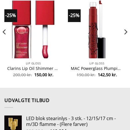
-25%
-25%
LIP GLOSS
LIP GLOSS
Clarins Lip Oil Shimmer 7 ml – 08 Burgundy Wine fra Clarins
MAC Powerglass Plumping Lip Gloss 2,8 ml – Pout Last Night fra MAC Cosmetics
Den
Den
Den
Den
200,00
kr.
150,00
kr.
190,00
kr.
142,50
kr.
lle
oprindelige
aktuelle
oprindelige
aktuel
pris
pris
pris
pris
var:
er:
var:
er:
0 kr..
200,00 kr..
150,00 kr..
190,00 kr..
142,50 
UDVALGTE TILBUD
LED blok stearinlys - 3 stk. - 12/15/17 cm -
m/3D flamme - (Flere farver)