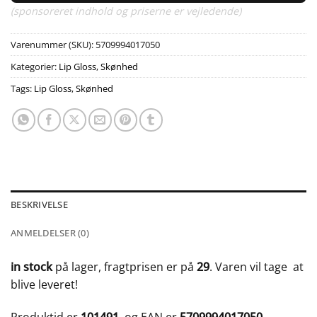
(sponsoreret indhold og priserne er vejledende)
Varenummer (SKU):
5709994017050
Kategorier:
Lip Gloss
,
Skønhed
Tags:
Lip Gloss
,
Skønhed
BESKRIVELSE
ANMELDELSER (0)
in stock
på lager, fragtprisen er på
29
. Varen vil tage
at
blive leveret!