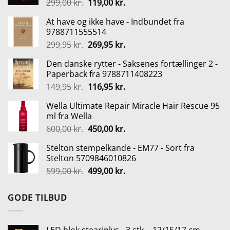
Den
Den
299,00
kr.
119,00
kr.
oprindelige
aktuelle
At have og ikke have - Indbundet fra
pris
pris
9788711555514
var:
er:
Den
Den
299,95
kr.
269,95
kr.
299,00 kr..
119,00 kr..
oprindelige
aktuelle
Den danske rytter - Saksenes fortællinger 2 -
pris
pris
Paperback fra 9788711408223
var:
er:
Den
Den
149,95
kr.
116,95
kr.
299,95 kr..
269,95 kr..
oprindelige
aktuelle
Wella Ultimate Repair Miracle Hair Rescue 95
pris
pris
ml fra Wella
var:
er:
Den
Den
600,00
kr.
450,00
kr.
149,95 kr..
116,95 kr..
oprindelige
aktuelle
Stelton stempelkande - EM77 - Sort fra
pris
pris
Stelton 5709846010826
var:
er:
Den
Den
599,00
kr.
499,00
kr.
600,00 kr..
450,00 kr..
oprindelige
aktuelle
pris
pris
GODE TILBUD
var:
er:
599,00 kr..
499,00 kr..