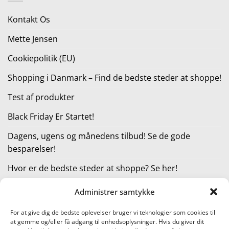
599,00 kr..
499,00 kr..
Kontakt Os
Mette Jensen
Cookiepolitik (EU)
Shopping i Danmark – Find de bedste steder at shoppe!
Test af produkter
Black Friday Er Startet!
Dagens, ugens og månedens tilbud! Se de gode
besparelser!
Hvor er de bedste steder at shoppe? Se her!
Administrer samtykke
KATEGORIER
For at give dig de bedste oplevelser bruger vi teknologier som cookies til
at gemme og/eller få adgang til enhedsoplysninger. Hvis du giver dit
Kategorier