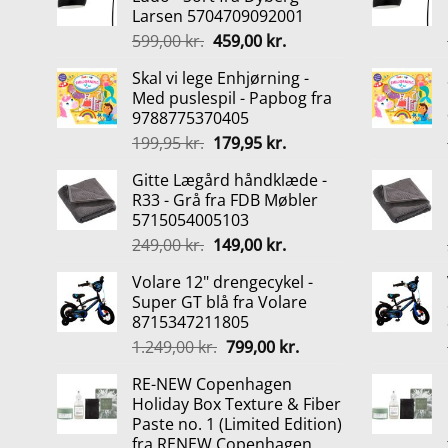
Larsen 5704709092001
Den
Den
599,00
kr.
459,00
kr.
oprindelige
aktuelle
Skal vi lege Enhjørning -
pris
pris
Med puslespil - Papbog fra
var:
er:
9788775370405
599,00 kr..
459,00 kr..
Den
Den
199,95
kr.
179,95
kr.
oprindelige
aktuelle
Gitte Lægård håndklæde -
pris
pris
R33 - Grå fra FDB Møbler
var:
er:
5715054005103
199,95 kr..
179,95 kr..
Den
Den
249,00
kr.
149,00
kr.
oprindelige
aktuelle
Volare 12" drengecykel -
pris
pris
Super GT blå fra Volare
var:
er:
8715347211805
249,00 kr..
149,00 kr..
Den
Den
1.249,00
kr.
799,00
kr.
oprindelige
aktuelle
RE-NEW Copenhagen
pris
pris
Holiday Box Texture & Fiber
var:
er:
Paste no. 1 (Limited Edition)
1.249,00 kr..
799,00 kr..
fra RENEW Copenhagen