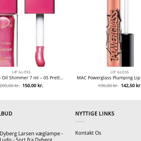
LIP GLOSS
LIP GLOSS
Clarins Lip Oil Shimmer 7 ml – 05 Pretty In Pink fra Clarins
Den
Den
Den
200,00
kr.
150,00
kr.
190,00
kr.
142,50
kr
oprindelige
aktuelle
oprindeli
pris
pris
pris
var:
er:
var:
200,00 kr..
150,00 kr..
190,00 kr.
LBUD
NYTTIGE LINKS
Kontakt Os
Dyberg Larsen væglampe -
Ludo - Sort fra Dyberg