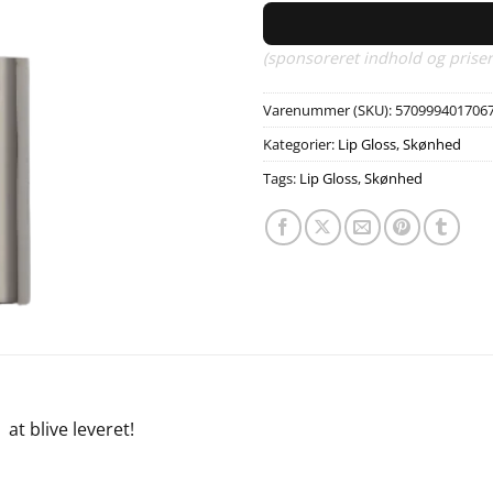
(sponsoreret indhold og priser
Varenummer (SKU):
570999401706
Kategorier:
Lip Gloss
,
Skønhed
Tags:
Lip Gloss
,
Skønhed
e
at blive leveret!