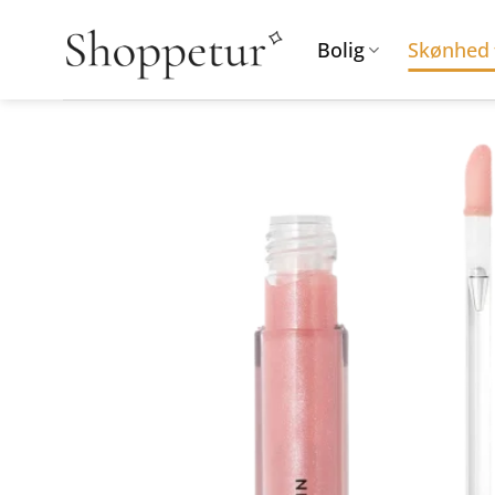
Fortsæt
til
Bolig
Skønhed
indhold