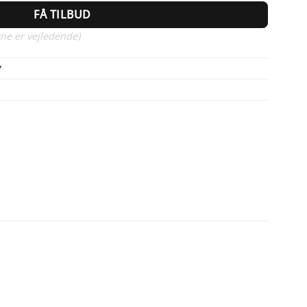
FÅ TILBUD
ne er vejledende)
7