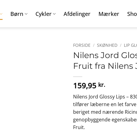
Børn
Cykler
Afdelinger
Mærker
Sho
FORSIDE
/
SKØNHED
/
LIP G
Nilens Jord Glo
Fruit fra Nilens
159,95
kr.
Nilens Jord Glossy Lips – 83
tilfører læberne en let farv
beriget med nærende Ricinu
genopbyggende egenskaber, 
Fruit.