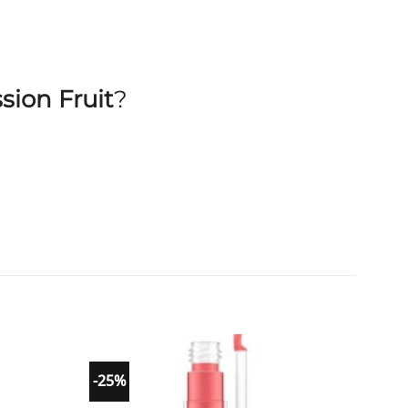
sion Fruit
?
-25%