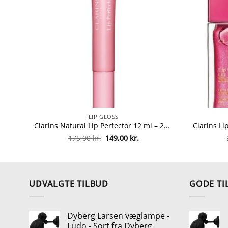
LIP GLOSS
Clarins Natural Lip Perfector 12 ml – 21 Soft Pink Glow fra Clarins
Den
Den
175,00
kr.
149,00
kr.
oprindelige
aktuelle
pris
pris
var:
er:
175,00 kr..
149,00 kr..
UDVALGTE TILBUD
GODE TI
Dyberg Larsen væglampe -
Ludo - Sort fra Dyberg