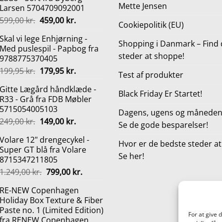
Mette Jensen
Larsen 5704709092001
Den
Den
599,00
kr.
459,00
kr.
Cookiepolitik (EU)
oprindelige
aktuelle
Skal vi lege Enhjørning -
pris
pris
Shopping i Danmark – Find 
Med puslespil - Papbog fra
var:
er:
steder at shoppe!
9788775370405
599,00 kr..
459,00 kr..
Den
Den
199,95
kr.
179,95
kr.
Test af produkter
oprindelige
aktuelle
Gitte Lægård håndklæde -
pris
pris
Black Friday Er Startet!
R33 - Grå fra FDB Møbler
var:
er:
5715054005103
199,95 kr..
179,95 kr..
Dagens, ugens og månedens
Den
Den
249,00
kr.
149,00
kr.
Se de gode besparelser!
oprindelige
aktuelle
Volare 12" drengecykel -
pris
pris
Hvor er de bedste steder a
Super GT blå fra Volare
var:
er:
Se her!
8715347211805
249,00 kr..
149,00 kr..
Den
Den
1.249,00
kr.
799,00
kr.
oprindelige
aktuelle
RE-NEW Copenhagen
pris
pris
Holiday Box Texture & Fiber
var:
er:
Paste no. 1 (Limited Edition)
1.249,00 kr..
799,00 kr..
For at give 
fra RENEW Copenhagen