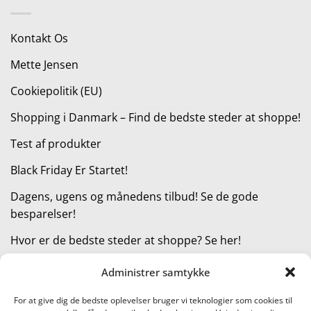
var:
er:
208,00 kr..
156,00 kr..
Kontakt Os
Mette Jensen
Cookiepolitik (EU)
Shopping i Danmark – Find de bedste steder at shoppe!
Test af produkter
Black Friday Er Startet!
Dagens, ugens og månedens tilbud! Se de gode
besparelser!
Hvor er de bedste steder at shoppe? Se her!
Administrer samtykke
KATEGORIER
For at give dig de bedste oplevelser bruger vi teknologier som cookies til