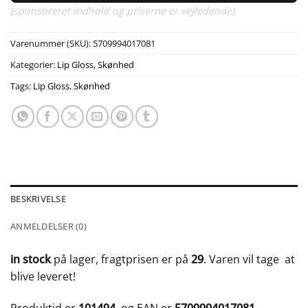
(sponsoreret indhold og priserne er vejledende)
Varenummer (SKU):
5709994017081
Kategorier:
Lip Gloss
,
Skønhed
Tags:
Lip Gloss
,
Skønhed
BESKRIVELSE
ANMELDELSER (0)
in stock
på lager, fragtprisen er på
29
. Varen vil tage
at
blive leveret!