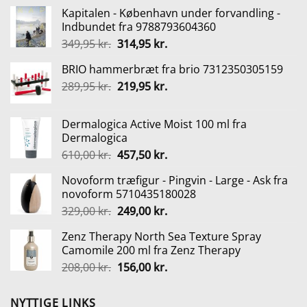
Kapitalen - København under forvandling -
Indbundet fra 9788793604360
Den
Den
349,95
kr.
314,95
kr.
oprindelige
aktuelle
BRIO hammerbræt fra brio 7312350305159
pris
pris
Den
Den
289,95
kr.
var:
219,95
kr.
er:
oprindelige
aktuelle
349,95 kr..
314,95 kr..
pris
pris
Dermalogica Active Moist 100 ml fra
var:
er:
Dermalogica
289,95 kr..
219,95 kr..
Den
Den
610,00
kr.
457,50
kr.
oprindelige
aktuelle
Novoform træfigur - Pingvin - Large - Ask fra
pris
pris
novoform 5710435180028
var:
er:
Den
Den
329,00
kr.
249,00
kr.
610,00 kr..
457,50 kr..
oprindelige
aktuelle
Zenz Therapy North Sea Texture Spray
pris
pris
Camomile 200 ml fra Zenz Therapy
var:
er:
Den
Den
208,00
kr.
156,00
kr.
329,00 kr..
249,00 kr..
oprindelige
aktuelle
pris
pris
NYTTIGE LINKS