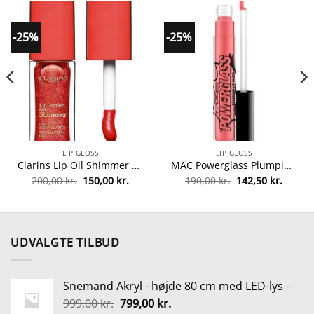
-25%
-25%
LIP GLOSS
LIP GLOSS
Clarins Lip Oil Shimmer 7 ml – 07 Red Hot fra Clarins
MAC Powerglass Plumping Lip Gloss 2,8 ml – Captain Glam fra MAC Cosmetics
Den
Den
Den
Den
200,00
kr.
150,00
kr.
190,00
kr.
142,50
kr.
lle
oprindelige
aktuelle
oprindelige
aktuel
pris
pris
pris
pris
var:
er:
var:
er:
0 kr..
200,00 kr..
150,00 kr..
190,00 kr..
142,50 
UDVALGTE TILBUD
Snemand Akryl - højde 80 cm med LED-lys -
Den
Den
999,00
kr.
799,00
kr.