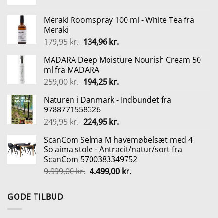
oprindelige
aktuelle
pris
pris
Meraki Roomspray 100 ml - White Tea fra
var:
er:
Meraki
999,00 kr..
799,00 kr..
Den
Den
179,95
kr.
134,96
kr.
oprindelige
aktuelle
MADARA Deep Moisture Nourish Cream 50
pris
pris
ml fra MADARA
var:
er:
Den
Den
259,00
kr.
194,25
kr.
179,95 kr..
134,96 kr..
oprindelige
aktuelle
Naturen i Danmark - Indbundet fra
pris
pris
9788771558326
var:
er:
Den
Den
249,95
kr.
224,95
kr.
259,00 kr..
194,25 kr..
oprindelige
aktuelle
ScanCom Selma M havemøbelsæt med 4
pris
pris
Solaima stole - Antracit/natur/sort fra
var:
er:
ScanCom 5700383349752
249,95 kr..
224,95 kr..
Den
Den
9.999,00
kr.
4.499,00
kr.
oprindelige
aktuelle
pris
pris
GODE TILBUD
var:
er:
9.999,00 kr..
4.499,00 kr..