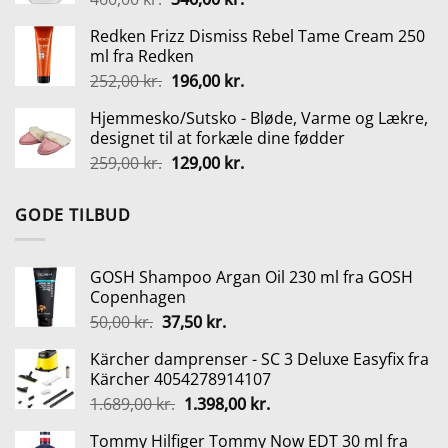
oprindelige
aktuelle
Redken Frizz Dismiss Rebel Tame Cream 250
pris
pris
ml fra Redken
var:
er:
Den
Den
252,00
kr.
196,00
kr.
460,00 kr..
346,00 kr..
oprindelige
aktuelle
Hjemmesko/Sutsko - Bløde, Varme og Lækre,
pris
pris
designet til at forkæle dine fødder
var:
er:
Den
Den
259,00
kr.
129,00
kr.
252,00 kr..
196,00 kr..
oprindelige
aktuelle
pris
pris
GODE TILBUD
var:
er:
259,00 kr..
129,00 kr..
GOSH Shampoo Argan Oil 230 ml fra GOSH
Copenhagen
Den
Den
50,00
kr.
37,50
kr.
oprindelige
aktuelle
Kärcher damprenser - SC 3 Deluxe Easyfix fra
pris
pris
Kärcher 4054278914107
var:
er:
Den
Den
1.689,00
kr.
1.398,00
kr.
50,00 kr..
37,50 kr..
oprindelige
aktuelle
Tommy Hilfiger Tommy Now EDT 30 ml fra
pris
pris