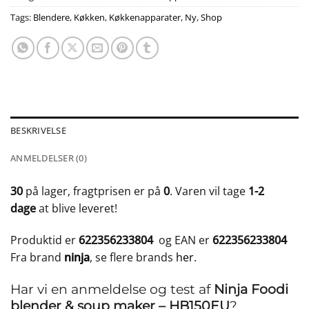
Tags:
Blendere
,
Køkken
,
Køkkenapparater
,
Ny
,
Shop
BESKRIVELSE
ANMELDELSER (0)
30
på lager, fragtprisen er på
0
. Varen vil tage
1-2
dage
at blive leveret!
Produktid er
622356233804
og EAN er
622356233804
Fra brand
ninja
, se flere brands
her
.
Har vi en anmeldelse og test af
Ninja Foodi
blender & soup maker – HB150EU
?