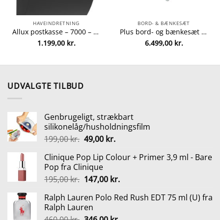
HAVEINDRETNING
BORD- & BÆNKESÆT
Allux postkasse – 7000 – Sort/stål fra Allux 5701701474736
Plus bord- og bænkesæt – Alma – Sort fra Plus 5703393717887
1.199,00
kr.
6.499,00
kr.
lle
0 kr..
UDVALGTE TILBUD
Genbrugeligt, strækbart
silikonelåg/husholdningsfilm
Den
Den
199,00
kr.
49,00
kr.
oprindelige
aktuelle
Clinique Pop Lip Colour + Primer 3,9 ml - Bare
pris
pris
Pop fra Clinique
var:
er:
Den
Den
195,00
kr.
147,00
kr.
199,00 kr..
49,00 kr..
oprindelige
aktuelle
Ralph Lauren Polo Red Rush EDT 75 ml (U) fra
pris
pris
Ralph Lauren
var:
er:
Den
Den
460,00
kr.
346,00
kr.
195,00 kr..
147,00 kr..