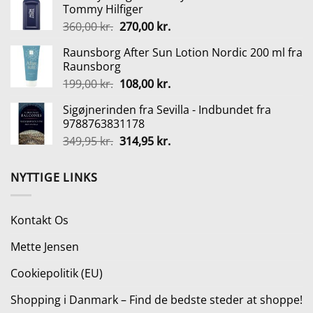
Tommy Hilfiger
var:
er:
Den
Den
360,00
kr.
270,00
kr.
1.689,00 kr..
1.398,00 kr..
oprindelige
aktuelle
Raunsborg After Sun Lotion Nordic 200 ml fra
pris
pris
Raunsborg
var:
er:
Den
Den
199,00
kr.
108,00
kr.
360,00 kr..
270,00 kr..
oprindelige
aktuelle
Sigøjnerinden fra Sevilla - Indbundet fra
pris
pris
9788763831178
var:
er:
Den
Den
349,95
kr.
314,95
kr.
199,00 kr..
108,00 kr..
oprindelige
aktuelle
pris
pris
NYTTIGE LINKS
var:
er:
349,95 kr..
314,95 kr..
Kontakt Os
Mette Jensen
Cookiepolitik (EU)
Shopping i Danmark – Find de bedste steder at shoppe!