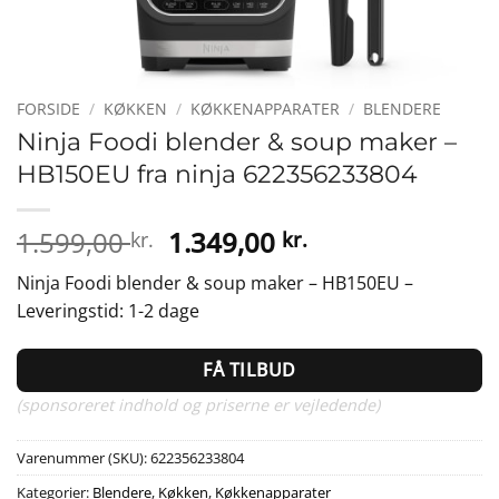
FORSIDE
/
KØKKEN
/
KØKKENAPPARATER
/
BLENDERE
Ninja Foodi blender & soup maker –
HB150EU fra ninja 622356233804
Den
Den
1.599,00
1.349,00
kr.
kr.
oprindelige
aktuelle
Ninja Foodi blender & soup maker – HB150EU –
pris
pris
Leveringstid: 1-2 dage
var:
er:
1.599,00 kr..
1.349,00 kr..
FÅ TILBUD
(sponsoreret indhold og priserne er vejledende)
Varenummer (SKU):
622356233804
Kategorier:
Blendere
,
Køkken
,
Køkkenapparater