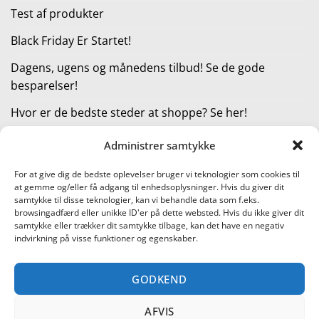
Test af produkter
Black Friday Er Startet!
Dagens, ugens og månedens tilbud! Se de gode
besparelser!
Hvor er de bedste steder at shoppe? Se her!
Administrer samtykke
KATEGORIER
For at give dig de bedste oplevelser bruger vi teknologier som cookies til
at gemme og/eller få adgang til enhedsoplysninger. Hvis du giver dit
Kategorier
samtykke til disse teknologier, kan vi behandle data som f.eks.
browsingadfærd eller unikke ID'er på dette websted. Hvis du ikke giver dit
samtykke eller trækker dit samtykke tilbage, kan det have en negativ
indvirkning på visse funktioner og egenskaber.
Læs vores guide til online shopping
GODKEND
Visa
PayPal
Stripe
MasterCard
Cash
On
AFVIS
KONTAKT OS
METTE JENSEN
COOKIEPOLITIK (EU)
Delivery