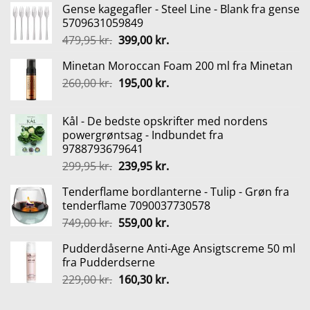
Gense kagegafler - Steel Line - Blank fra gense
5709631059849
Den
Den
479,95
kr.
399,00
kr.
oprindelige
aktuelle
Minetan Moroccan Foam 200 ml fra Minetan
pris
pris
Den
Den
260,00
kr.
var:
195,00
kr.
er:
oprindelige
aktuelle
479,95 kr..
399,00 kr..
pris
pris
Kål - De bedste opskrifter med nordens
var:
er:
powergrøntsag - Indbundet fra
260,00 kr..
195,00 kr..
9788793679641
Den
Den
299,95
kr.
239,95
kr.
oprindelige
aktuelle
Tenderflame bordlanterne - Tulip - Grøn fra
pris
pris
tenderflame 7090037730578
var:
er:
Den
Den
749,00
kr.
559,00
kr.
299,95 kr..
239,95 kr..
oprindelige
aktuelle
Pudderdåserne Anti-Age Ansigtscreme 50 ml
pris
pris
fra Pudderdserne
var:
er:
Den
Den
229,00
kr.
160,30
kr.
749,00 kr..
559,00 kr..
oprindelige
aktuelle
pris
pris