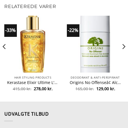
RELATEREDE VARER
-33%
-22%
HAIR STYLING PRODUCTS
DEODORANT & ANTI-PERSPIRANT
Kerastase Elixir Ultime L'huile Originale Hair Oil 100 ml fra Kerastase
Origins No Offenseâ¢ Alcohol And Aluminum Free Deodorant Stick 75 ml fra Origins
Den
Den
Den
Den
415,00
kr.
278,00
kr.
165,00
kr.
129,00
kr.
lle
oprindelige
aktuelle
oprindelige
aktuel
pris
pris
pris
pris
var:
er:
var:
er:
0 kr..
415,00 kr..
278,00 kr..
165,00 kr..
129,00 
UDVALGTE TILBUD