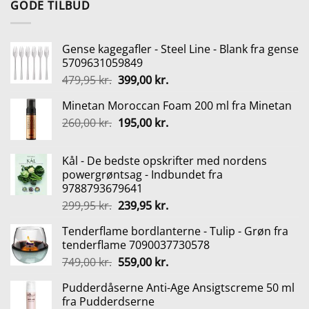
GODE TILBUD
var:
er:
229,00 kr..
160,30 kr..
Gense kagegafler - Steel Line - Blank fra gense
5709631059849
Den
Den
479,95
kr.
399,00
kr.
oprindelige
aktuelle
Minetan Moroccan Foam 200 ml fra Minetan
pris
pris
Den
Den
260,00
kr.
var:
195,00
kr.
er:
oprindelige
aktuelle
479,95 kr..
399,00 kr..
pris
pris
Kål - De bedste opskrifter med nordens
var:
er:
powergrøntsag - Indbundet fra
260,00 kr..
195,00 kr..
9788793679641
Den
Den
299,95
kr.
239,95
kr.
oprindelige
aktuelle
Tenderflame bordlanterne - Tulip - Grøn fra
pris
pris
tenderflame 7090037730578
var:
er:
Den
Den
749,00
kr.
559,00
kr.
299,95 kr..
239,95 kr..
oprindelige
aktuelle
Pudderdåserne Anti-Age Ansigtscreme 50 ml
pris
pris
fra Pudderdserne
var:
er: