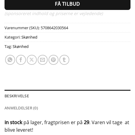
FÅ TILBUD
(sponsoreret indhold og priserne er vejledende)
Varenummer (SKU):
5708642030564
Kategori:
Skønhed
Tag:
Skønhed
BESKRIVELSE
ANMELDELSER (0)
in stock
på lager, fragtprisen er på
29
. Varen vil tage
at
blive leveret!