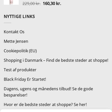
Den
Den
229,00
kr.
160,30
kr.
749,00 kr..
559,00 kr..
oprindelige
aktuelle
pris
pris
NYTTIGE LINKS
var:
er:
229,00 kr..
160,30 kr..
Kontakt Os
Mette Jensen
Cookiepolitik (EU)
Shopping i Danmark – Find de bedste steder at shoppe!
Test af produkter
Black Friday Er Startet!
Dagens, ugens og månedens tilbud! Se de gode
besparelser!
Hvor er de bedste steder at shoppe? Se her!