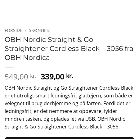
FORSIDE
/
SKØNHED
OBH Nordic Straight & Go
Straightener Cordless Black – 3056 fra
OBH Nordica
Den
Den
549,00
339,00
kr.
kr.
oprindelige
aktuelle
OBH Nordic Straight og Go Straightener Cordless Black
pris
pris
er et utroligt smart ledningsfrit glattejern, som både er
var:
er:
velegnet til brug derhjemme og på farten. Fordi det er
549,00 kr..
339,00 kr..
ledningsfrit, er det nemmere at opbevare, fylder
mindre i tasken, og oplades let via USB, OBH Nordic
Straight & Go Straightener Cordless Black – 3056.