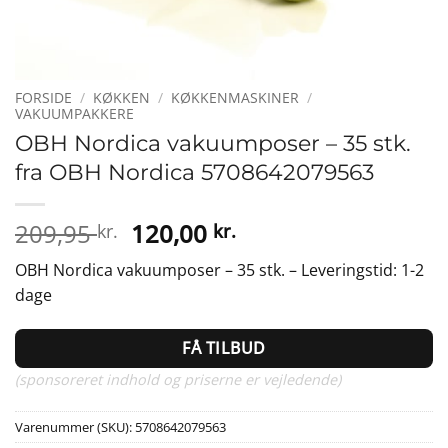
FORSIDE
/
KØKKEN
/
KØKKENMASKINER
/
VAKUUMPAKKERE
OBH Nordica vakuumposer – 35 stk.
fra OBH Nordica 5708642079563
Den
Den
209,95
120,00
kr.
kr.
oprindelige
aktuelle
OBH Nordica vakuumposer – 35 stk. – Leveringstid: 1-2
pris
pris
dage
var:
er:
209,95 kr..
120,00 kr..
FÅ TILBUD
(sponsoreret indhold og priserne er vejledende)
Varenummer (SKU):
5708642079563