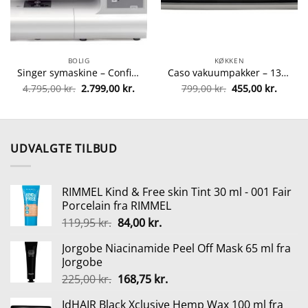
BOLIG
KØKKEN
Singer symaskine – Confidence 7470 fra singer 4996856110016
Caso vakuumpakker – 1340 VC10 fra caso 4038437013405
Den
Den
Den
Den
4.795,00
kr.
2.799,00
kr.
799,00
kr.
455,00
kr.
oprindelige
aktuelle
oprindelige
aktuel
pris
pris
pris
pris
var:
er:
var:
er:
4.795,00 kr..
2.799,00 kr..
799,00 kr..
455,00 
UDVALGTE TILBUD
RIMMEL Kind & Free skin Tint 30 ml - 001 Fair
Porcelain fra RIMMEL
Den
Den
119,95
kr.
84,00
kr.
oprindelige
aktuelle
Jorgobe Niacinamide Peel Off Mask 65 ml fra
pris
pris
Jorgobe
var:
er:
Den
Den
225,00
kr.
168,75
kr.
119,95 kr..
84,00 kr..
oprindelige
aktuelle
IdHAIR Black Xclusive Hemp Wax 100 ml fra
pris
pris