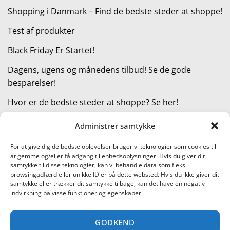
Shopping i Danmark – Find de bedste steder at shoppe!
Test af produkter
Black Friday Er Startet!
Dagens, ugens og månedens tilbud! Se de gode
besparelser!
Hvor er de bedste steder at shoppe? Se her!
Administrer samtykke
KATEGORIER
For at give dig de bedste oplevelser bruger vi teknologier som cookies til
at gemme og/eller få adgang til enhedsoplysninger. Hvis du giver dit
Kategorier
samtykke til disse teknologier, kan vi behandle data som f.eks.
browsingadfærd eller unikke ID'er på dette websted. Hvis du ikke giver dit
samtykke eller trækker dit samtykke tilbage, kan det have en negativ
indvirkning på visse funktioner og egenskaber.
Læs vores guide til online shopping
GODKEND
Visa
PayPal
Stripe
MasterCard
Cash