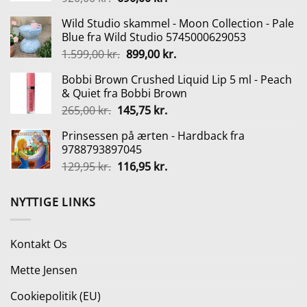
oprindelige
aktuelle
Wild Studio skammel - Moon Collection - Pale
pris
pris
Blue fra Wild Studio 5745000629053
var:
er:
Den
Den
1.599,00
kr.
899,00
kr.
920,00 kr..
690,00 kr..
oprindelige
aktuelle
Bobbi Brown Crushed Liquid Lip 5 ml - Peach
pris
pris
& Quiet fra Bobbi Brown
var:
er:
Den
Den
265,00
kr.
145,75
kr.
1.599,00 kr..
899,00 kr..
oprindelige
aktuelle
Prinsessen på ærten - Hardback fra
pris
pris
9788793897045
var:
er:
Den
Den
129,95
kr.
116,95
kr.
265,00 kr..
145,75 kr..
oprindelige
aktuelle
pris
pris
NYTTIGE LINKS
var:
er:
129,95 kr..
116,95 kr..
Kontakt Os
Mette Jensen
Cookiepolitik (EU)