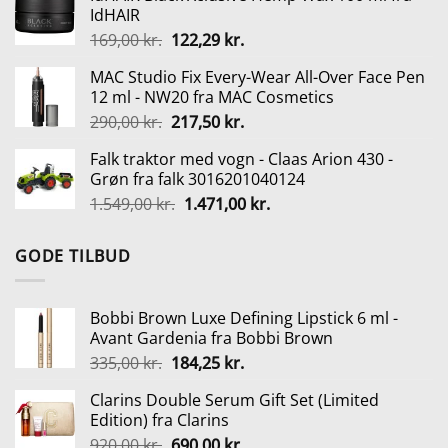
IdHAIR
var:
er:
Den
Den
169,00
kr.
122,29
kr.
225,00 kr..
168,75 kr..
oprindelige
aktuelle
MAC Studio Fix Every-Wear All-Over Face Pen
pris
pris
12 ml - NW20 fra MAC Cosmetics
var:
er:
Den
Den
290,00
kr.
217,50
kr.
169,00 kr..
122,29 kr..
oprindelige
aktuelle
Falk traktor med vogn - Claas Arion 430 -
pris
pris
Grøn fra falk 3016201040124
var:
er:
Den
Den
1.549,00
kr.
1.471,00
kr.
290,00 kr..
217,50 kr..
oprindelige
aktuelle
pris
pris
GODE TILBUD
var:
er:
1.549,00 kr..
1.471,00 kr..
Bobbi Brown Luxe Defining Lipstick 6 ml -
Avant Gardenia fra Bobbi Brown
Den
Den
335,00
kr.
184,25
kr.
oprindelige
aktuelle
Clarins Double Serum Gift Set (Limited
pris
pris
Edition) fra Clarins
var:
er:
Den
Den
920,00
kr.
690,00
kr.
335,00 kr..
184,25 kr..