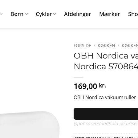
Børn
Cykler
Afdelinger
Mærker
Sho
FORSIDE
/
KØKKEN
/
KØKKE
OBH Nordica va
Nordica 57086
169,00
kr.
OBH Nordica vakuumruller – 
(sponsoreret indhold og priser