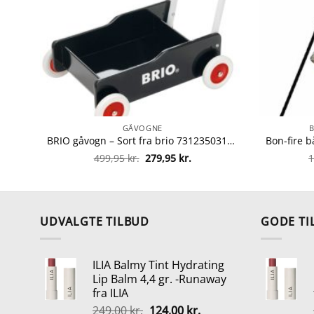
GÅVOGNE
BRIO gåvogn – Sort fra brio 7312350313512
Den
Den
499,95
kr.
279,95
kr.
1
oprindelige
aktuelle
pris
pris
var:
er:
499,95 kr..
279,95 kr..
UDVALGTE TILBUD
GODE TI
ILIA Balmy Tint Hydrating
Lip Balm 4,4 gr. -Runaway
fra ILIA
Den
Den
249,00
kr.
124,00
kr.