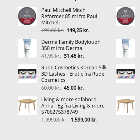
oprindelige
aktuelle
Paul Mitchell Mitch
pris
pris
Reformer 85 ml fra Paul
var:
er:
Mitchell
249,00 kr..
124,00 kr..
Den
Den
199,00
kr.
149,25
kr.
oprindelige
aktuelle
Derma Family Bodylotion
pris
pris
350 ml fra Derma
var:
er:
Den
Den
41,95
kr.
31,46
kr.
199,00 kr..
149,25 kr..
oprindelige
aktuelle
Rude Cosmetics Korean Silk
pris
pris
3D Lashes - Erotic fra Rude
var:
er:
Cosmetics
41,95 kr..
31,46 kr..
Den
Den
60,00
kr.
45,00
kr.
oprindelige
aktuelle
Living & more sofabord -
pris
pris
Anna - Eg fra Living & more
var:
er:
5706275378749
60,00 kr..
45,00 kr..
Den
Den
1.999,00
kr.
1.599,00
kr.
oprindelige
aktuelle
pris
pris
var:
er: