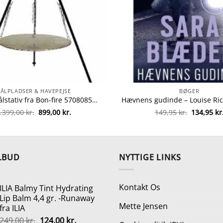
BÅLPLADSER & HAVEPEJSE
BØGER
Bon-fire bålstativ fra Bon-fire 5708085110021
Den
Den
Den
.399,00
kr.
899,00
kr.
149,95
kr.
134,95
kr
oprindelige
aktuelle
oprindeli
pris
pris
pris
var:
er:
var:
1.399,00 kr..
899,00 kr..
149,95 kr.
LBUD
NYTTIGE LINKS
Kontakt Os
ILIA Balmy Tint Hydrating
Lip Balm 4,4 gr. -Runaway
Mette Jensen
fra ILIA
Den
Den
249,00
kr.
124,00
kr.