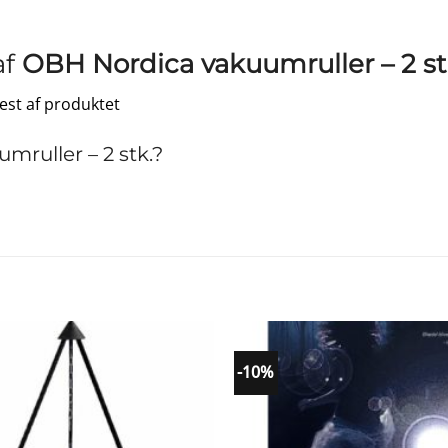
af
OBH Nordica vakuumruller – 2 st
test af produktet
ruller – 2 stk.?
-10%