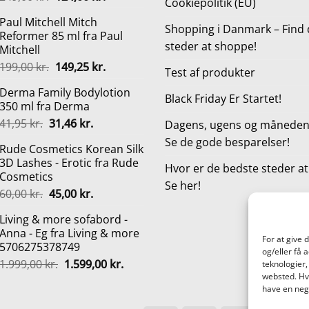
Cookiepolitik (EU)
oprindelige
aktuelle
Paul Mitchell Mitch
pris
pris
Shopping i Danmark – Find 
Reformer 85 ml fra Paul
var:
er:
steder at shoppe!
Mitchell
249,00 kr..
124,00 kr..
Den
Den
199,00
kr.
149,25
kr.
Test af produkter
oprindelige
aktuelle
Derma Family Bodylotion
pris
pris
Black Friday Er Startet!
350 ml fra Derma
var:
er:
Den
Den
41,95
kr.
31,46
kr.
199,00 kr..
149,25 kr..
Dagens, ugens og månedens
oprindelige
aktuelle
Se de gode besparelser!
Rude Cosmetics Korean Silk
pris
pris
3D Lashes - Erotic fra Rude
var:
er:
Hvor er de bedste steder a
Cosmetics
41,95 kr..
31,46 kr..
Se her!
Den
Den
60,00
kr.
45,00
kr.
oprindelige
aktuelle
Living & more sofabord -
pris
pris
Anna - Eg fra Living & more
var:
er:
For at give 
5706275378749
60,00 kr..
45,00 kr..
og/eller få 
Den
Den
1.999,00
kr.
1.599,00
kr.
teknologier,
oprindelige
aktuelle
websted. Hvi
have en nega
pris
pris
var:
er: