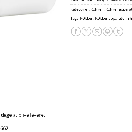
Varenummer (SKU):
570864207966
Kategorier:
Køkken
,
Køkkenappara
Tags:
Køkken
,
Køkkenapparater
,
S
 dage
at blive leveret!
9662