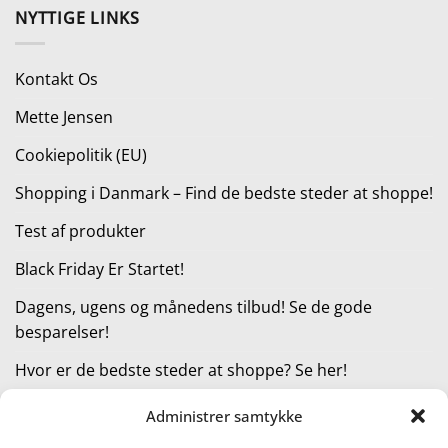
pris
pris
NYTTIGE LINKS
var:
er:
249,95 kr..
224,95 kr..
Kontakt Os
Mette Jensen
Cookiepolitik (EU)
Shopping i Danmark – Find de bedste steder at shoppe!
Test af produkter
Black Friday Er Startet!
Dagens, ugens og månedens tilbud! Se de gode
besparelser!
Hvor er de bedste steder at shoppe? Se her!
Administrer samtykke
KATEGORIER