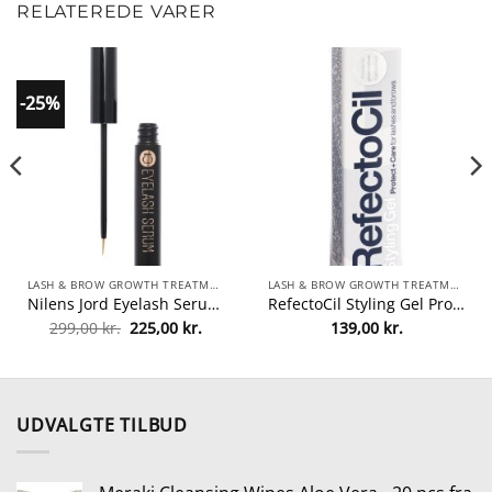
RELATEREDE VARER
-25%
LASH & BROW GROWTH TREATMENTS
LASH & BROW GROWTH TREATMENTS
Nilens Jord Eyelash Serum 5 ml – No. 810 fra Nilens Jord
RefectoCil Styling Gel Protect + Care 9 ml fra Refectocil
Den
Den
299,00
kr.
225,00
kr.
139,00
kr.
lle
oprindelige
aktuelle
pris
pris
var:
er:
0 kr..
299,00 kr..
225,00 kr..
UDVALGTE TILBUD