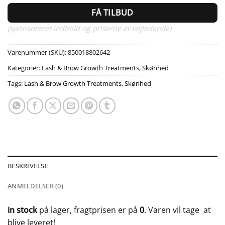
FÅ TILBUD
(sponsoreret indhold og priserne er vejledende)
Varenummer (SKU):
850018802642
Kategorier:
Lash & Brow Growth Treatments
,
Skønhed
Tags:
Lash & Brow Growth Treatments
,
Skønhed
BESKRIVELSE
ANMELDELSER (0)
in stock
på lager, fragtprisen er på
0
. Varen vil tage
at
blive leveret!