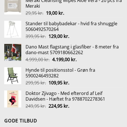
Meraki Cleansing Wipes Aloe Vera - 20 pcs fra
Meraki
Den
Den
29,95
kr.
19,00
kr.
oprindelige
aktuelle
Stander til babybadekar - hvid fra shnuggle
pris
pris
5060492570264
var:
er:
Den
Den
399,95
kr.
129,00
kr.
29,95 kr..
19,00 kr..
oprindelige
aktuelle
Dano Mast flagstang i glasfiber - 8 meter fra
pris
pris
dano-mast 5709180662262
var:
er:
Den
Den
4.999,00
kr.
4.199,00
kr.
399,95 kr..
129,00 kr..
oprindelige
aktuelle
Hynde til positionsstol - Grøn fra
pris
pris
5900246493282
var:
er:
Den
Den
299,95
kr.
109,95
kr.
4.999,00 kr..
4.199,00 kr..
oprindelige
aktuelle
Doktor Zjivago - Med efterord af Leif
pris
pris
Davidsen - Hæftet fra 9788702278361
var:
er:
Den
Den
249,95
kr.
224,95
kr.
299,95 kr..
109,95 kr..
oprindelige
aktuelle
pris
pris
GODE TILBUD
var:
er: