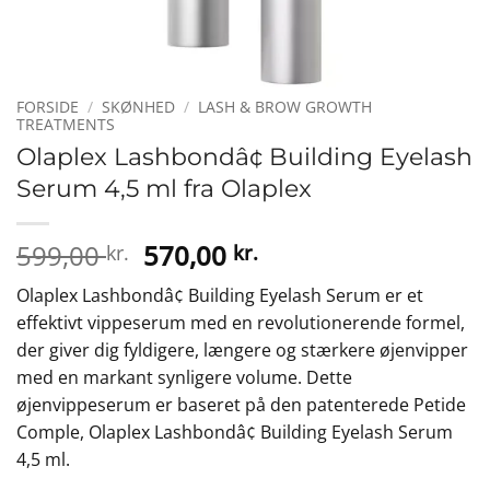
FORSIDE
/
SKØNHED
/
LASH & BROW GROWTH
TREATMENTS
Olaplex Lashbondâ¢ Building Eyelash
Serum 4,5 ml fra Olaplex
Den
Den
599,00
570,00
kr.
kr.
oprindelige
aktuelle
Olaplex Lashbondâ¢ Building Eyelash Serum er et
pris
pris
effektivt vippeserum med en revolutionerende formel,
var:
er:
der giver dig fyldigere, længere og stærkere øjenvipper
599,00 kr..
570,00 kr..
med en markant synligere volume. Dette
øjenvippeserum er baseret på den patenterede Petide
Comple, Olaplex Lashbondâ¢ Building Eyelash Serum
4,5 ml.