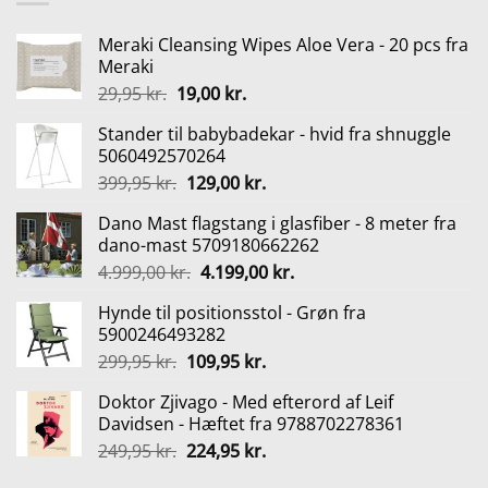
249,95 kr..
224,95 kr..
Meraki Cleansing Wipes Aloe Vera - 20 pcs fra
Meraki
Den
Den
29,95
kr.
19,00
kr.
oprindelige
aktuelle
Stander til babybadekar - hvid fra shnuggle
pris
pris
5060492570264
var:
er:
Den
Den
399,95
kr.
129,00
kr.
29,95 kr..
19,00 kr..
oprindelige
aktuelle
Dano Mast flagstang i glasfiber - 8 meter fra
pris
pris
dano-mast 5709180662262
var:
er:
Den
Den
4.999,00
kr.
4.199,00
kr.
399,95 kr..
129,00 kr..
oprindelige
aktuelle
Hynde til positionsstol - Grøn fra
pris
pris
5900246493282
var:
er:
Den
Den
299,95
kr.
109,95
kr.
4.999,00 kr..
4.199,00 kr..
oprindelige
aktuelle
Doktor Zjivago - Med efterord af Leif
pris
pris
Davidsen - Hæftet fra 9788702278361
var:
er:
Den
Den
249,95
kr.
224,95
kr.
299,95 kr..
109,95 kr..
oprindelige
aktuelle