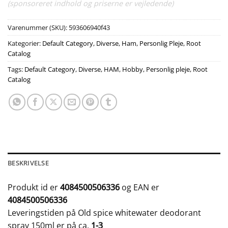
(sponsoreret indhold og priserne er vejledende)
Varenummer (SKU):
593606940f43
Kategorier:
Default Category
,
Diverse
,
Ham
,
Personlig Pleje
,
Root
Catalog
Tags:
Default Category
,
Diverse
,
HAM
,
Hobby
,
Personlig pleje
,
Root
Catalog
BESKRIVELSE
Produkt id er
4084500506336
og EAN er
4084500506336
Leveringstiden på Old spice whitewater deodorant
spray 150ml er på ca.
1-3