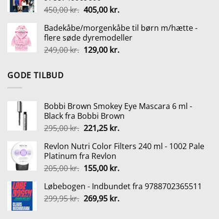
var:
er:
Den
Den
450,00
kr.
405,00
kr.
249,95 kr..
159,95 kr..
oprindelige
aktuelle
Badekåbe/morgenkåbe til børn m/hætte -
pris
pris
flere søde dyremodeller
var:
er:
Den
Den
249,00
kr.
129,00
kr.
450,00 kr..
405,00 kr..
oprindelige
aktuelle
pris
pris
GODE TILBUD
var:
er:
249,00 kr..
129,00 kr..
Bobbi Brown Smokey Eye Mascara 6 ml -
Black fra Bobbi Brown
Den
Den
295,00
kr.
221,25
kr.
oprindelige
aktuelle
Revlon Nutri Color Filters 240 ml - 1002 Pale
pris
pris
Platinum fra Revlon
var:
er:
Den
Den
205,00
kr.
155,00
kr.
295,00 kr..
221,25 kr..
oprindelige
aktuelle
Løbebogen - Indbundet fra 9788702365511
pris
pris
Den
Den
299,95
kr.
var:
269,95
kr.
er:
oprindelige
aktuelle
205,00 kr..
155,00 kr..
pris
pris