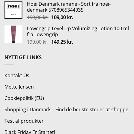
Hoei Denmark ramme - Sort fra hoei-
var:
er:
denmark 5708965344935
299,95 kr..
269,95 kr..
Den
Den
159,00
kr.
109,00
kr.
oprindelige
aktuelle
Lowengrip Level Up Volumizing Lotion 100 ml
pris
pris
fra Lowengrip
var:
er:
Den
Den
199,00
kr.
149,25
kr.
159,00 kr..
109,00 kr..
oprindelige
aktuelle
pris
pris
NYTTIGE LINKS
var:
er:
199,00 kr..
149,25 kr..
Kontakt Os
Mette Jensen
Cookiepolitik (EU)
Shopping i Danmark – Find de bedste steder at shoppe!
Test af produkter
Black Friday Er Startet!