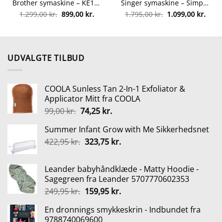
Brother symaskine – KE14S fra brother 4977766775854
Singer symaskine – Simple 3223 – Gul fra singer 7393033096137
Den
Den
Den
Den
1.299,00
kr.
899,00
kr.
1.795,00
kr.
1.099,00
kr.
le
oprindelige
aktuelle
oprindelige
aktue
pris
pris
pris
pris
var:
er:
var:
er:
r..
1.299,00 kr..
899,00 kr..
1.795,00 kr..
1.099
UDVALGTE TILBUD
COOLA Sunless Tan 2-In-1 Exfoliator &
Applicator Mitt fra COOLA
Den
Den
99,00
kr.
74,25
kr.
oprindelige
aktuelle
Summer Infant Grow with Me Sikkerhedsnet
pris
pris
Den
Den
422,95
kr.
var:
323,75
kr.
er:
oprindelige
aktuelle
99,00 kr..
74,25 kr..
pris
pris
Leander babyhåndklæde - Matty Hoodie -
var:
er:
Sagegreen fra Leander 5707770602353
422,95 kr..
323,75 kr..
Den
Den
249,95
kr.
159,95
kr.
oprindelige
aktuelle
En dronnings smykkeskrin - Indbundet fra
pris
pris
9788740069600