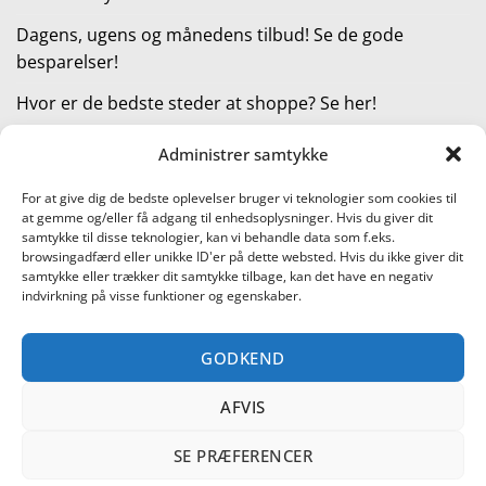
Dagens, ugens og månedens tilbud! Se de gode
besparelser!
Hvor er de bedste steder at shoppe? Se her!
Administrer samtykke
KATEGORIER
For at give dig de bedste oplevelser bruger vi teknologier som cookies til
at gemme og/eller få adgang til enhedsoplysninger. Hvis du giver dit
Kategorier
samtykke til disse teknologier, kan vi behandle data som f.eks.
browsingadfærd eller unikke ID'er på dette websted. Hvis du ikke giver dit
samtykke eller trækker dit samtykke tilbage, kan det have en negativ
indvirkning på visse funktioner og egenskaber.
Læs vores guide til online shopping
GODKEND
Visa
PayPal
Stripe
MasterCard
Cash
On
AFVIS
KONTAKT OS
METTE JENSEN
COOKIEPOLITIK (EU)
Delivery
SHOPPING I DANMARK – FIND DE BEDSTE STEDER AT SHOPPE!
TEST AF PRODUKTER
BLACK FRIDAY ER STARTET!
DAGENS, UGENS OG MÅNEDENS TILBUD! SE DE GODE
SE PRÆFERENCER
BESPARELSER!
HVOR ER DE BEDSTE STEDER AT SHOPPE? SE HER!