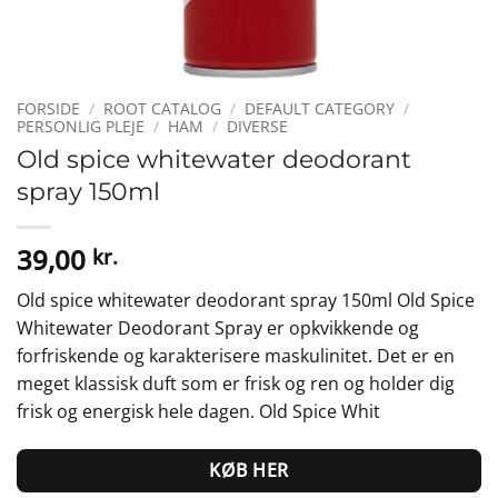
FORSIDE
/
ROOT CATALOG
/
DEFAULT CATEGORY
/
PERSONLIG PLEJE
/
HAM
/
DIVERSE
Old spice whitewater deodorant
spray 150ml
39,00
kr.
Old spice whitewater deodorant spray 150ml Old Spice
Whitewater Deodorant Spray er opkvikkende og
forfriskende og karakterisere maskulinitet. Det er en
meget klassisk duft som er frisk og ren og holder dig
frisk og energisk hele dagen. Old Spice Whit
KØB HER