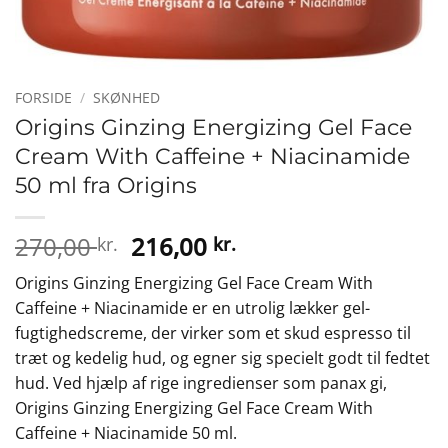
FORSIDE
/
SKØNHED
Origins Ginzing Energizing Gel Face
Cream With Caffeine + Niacinamide
50 ml fra Origins
Den
Den
270,00
216,00
kr.
kr.
oprindelige
aktuelle
Origins Ginzing Energizing Gel Face Cream With
pris
pris
Caffeine + Niacinamide er en utrolig lækker gel-
var:
er:
fugtighedscreme, der virker som et skud espresso til
270,00 kr..
216,00 kr..
træt og kedelig hud, og egner sig specielt godt til fedtet
hud. Ved hjælp af rige ingredienser som panax gi,
Origins Ginzing Energizing Gel Face Cream With
Caffeine + Niacinamide 50 ml.