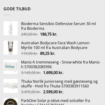
oprindelige
aktuelle
pris
pris
GODE TILBUD
var:
er:
2.399,00 kr..
1.299,00 kr..
Bioderma Sensibio Defensive Serum 30 ml
fra Bioderma
Den
Den
249,00
kr.
186,75
kr.
oprindelige
aktuelle
Australian Bodycare Face Wash Lemon
pris
pris
Myrtle 100 ml fra Australian Bodycare
var:
er:
Den
Den
119,00
kr.
89,25
kr.
249,00 kr..
186,75 kr..
oprindelige
aktuelle
Manis-h tremmeseng - Snow white fra Manis-
pris
pris
h 5700382085996
var:
er:
Den
Den
3.149,00
kr.
1.699,00
kr.
119,00 kr..
89,25 kr..
oprindelige
aktuelle
Thuka Norlik juniorseng med gæsteseng og
pris
pris
skuffe - Hvid fra Thuka 5700383911560
var:
er:
Den
Den
3.499,00
kr.
2.599,00
kr.
3.149,00 kr..
1.699,00 kr..
oprindelige
aktuelle
ParkOne Solar p-skive med solceller fra
pris
pris