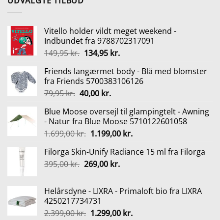
UDVALGTE TILBUD
Vitello holder vildt meget weekend -
Indbundet fra 9788702317091
Den
Den
149,95
kr.
134,95
kr.
oprindelige
aktuelle
Friends langærmet body - Blå med blomster
pris
pris
fra Friends 5700383106126
var:
er:
Den
Den
79,95
kr.
40,00
kr.
149,95 kr..
134,95 kr..
oprindelige
aktuelle
Blue Moose oversejl til glampingtelt - Awning
pris
pris
- Natur fra Blue Moose 5710122601058
var:
er:
Den
Den
1.699,00
kr.
1.199,00
kr.
79,95 kr..
40,00 kr..
oprindelige
aktuelle
Filorga Skin-Unify Radiance 15 ml fra Filorga
pris
pris
Den
Den
395,00
kr.
269,00
var:
kr.
er:
oprindelige
aktuelle
1.699,00 kr..
1.199,00 kr..
pris
pris
Helårsdyne - LIXRA - Primaloft bio fra LIXRA
var:
er:
4250217734731
395,00 kr..
269,00 kr..
Den
Den
2.399,00
kr.
1.299,00
kr.