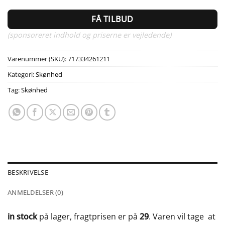
FÅ TILBUD
(sponsoreret indhold og priserne er vejledende)
Varenummer (SKU):
717334261211
Kategori:
Skønhed
Tag:
Skønhed
BESKRIVELSE
ANMELDELSER (0)
in stock
på lager, fragtprisen er på
29
. Varen vil tage
at