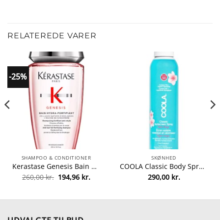
RELATEREDE VARER
-25%
SHAMPOO & CONDITIONER
SKØNHED
Kerastase Genesis Bain Hydra-Fortifiant Shampoo 250 ml fra Kerastase
COOLA Classic Body Spray SPF 50 Guava Mango 177 ml fra COOLA
Den
Den
260,00
kr.
194,96
kr.
290,00
kr.
lle
oprindelige
aktuelle
pris
pris
var:
er:
0 kr..
260,00 kr..
194,96 kr..