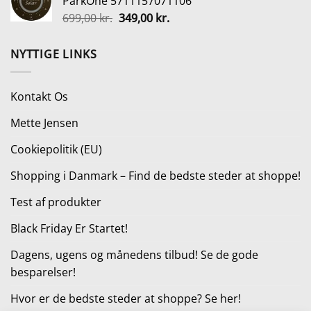
ParkOne 5711157071106
var:
er:
Den
Den
699,00
kr.
349,00
kr.
3.499,00 kr..
2.599,00 kr..
oprindelige
aktuelle
pris
pris
NYTTIGE LINKS
var:
er:
699,00 kr..
349,00 kr..
Kontakt Os
Mette Jensen
Cookiepolitik (EU)
Shopping i Danmark – Find de bedste steder at shoppe!
Test af produkter
Black Friday Er Startet!
Dagens, ugens og månedens tilbud! Se de gode
besparelser!
Hvor er de bedste steder at shoppe? Se her!