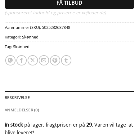
FÅ TILBUD
(sponsoreret indhold og priserne er vejledende)
Varenummer (SKU):
5025232687848
Kategori:
Skønhed
Tag:
Skønhed
BESKRIVELSE
ANMELDELSER (0)
in stock
på lager, fragtprisen er på
29
. Varen vil tage
at
blive leveret!