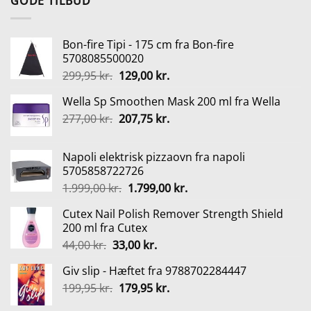
GODE TILBUD
var:
er:
235,00 kr..
176,25 kr..
Bon-fire Tipi - 175 cm fra Bon-fire
5708085500020
Den
Den
299,95
kr.
129,00
kr.
oprindelige
aktuelle
Wella Sp Smoothen Mask 200 ml fra Wella
pris
pris
Den
Den
277,00
kr.
var:
207,75
kr.
er:
oprindelige
aktuelle
299,95 kr..
129,00 kr..
pris
pris
Napoli elektrisk pizzaovn fra napoli
var:
er:
5705858722726
277,00 kr..
207,75 kr..
Den
Den
1.999,00
kr.
1.799,00
kr.
oprindelige
aktuelle
Cutex Nail Polish Remover Strength Shield
pris
pris
200 ml fra Cutex
var:
er:
Den
Den
44,00
kr.
33,00
kr.
1.999,00 kr..
1.799,00 kr..
oprindelige
aktuelle
Giv slip - Hæftet fra 9788702284447
pris
pris
Den
Den
199,95
kr.
var:
179,95
kr.
er:
oprindelige
aktuelle
44,00 kr..
33,00 kr..