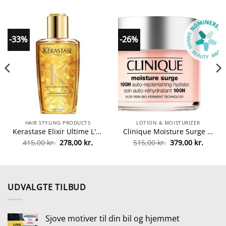
-33%
-26%
HAIR STYLING PRODUCTS
LOTION & MOISTURIZER
Kerastase Elixir Ultime L'huile Originale Hair Oil 100 ml fra Kerastase
Clinique Moisture Surge 100H Auto-Replenishing Hydrator 125 ml (Limited Edition) fra Clinique
Den
Den
Den
Den
415,00
kr.
278,00
kr.
515,00
kr.
379,00
kr.
lle
oprindelige
aktuelle
oprindelige
aktuel
pris
pris
pris
pris
var:
er:
var:
er:
5 kr..
415,00 kr..
278,00 kr..
515,00 kr..
379,00 
UDVALGTE TILBUD
Sjove motiver til din bil og hjemmet