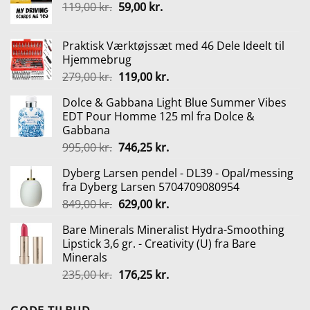
Den
Den
119,00
kr.
59,00
kr.
oprindelige
aktuelle
pris
pris
Praktisk Værktøjssæt med 46 Dele Ideelt til
var:
er:
Hjemmebrug
119,00 kr..
59,00 kr..
Den
Den
279,00
kr.
119,00
kr.
oprindelige
aktuelle
Dolce & Gabbana Light Blue Summer Vibes
pris
pris
EDT Pour Homme 125 ml fra Dolce &
var:
er:
Gabbana
279,00 kr..
119,00 kr..
Den
Den
995,00
kr.
746,25
kr.
oprindelige
aktuelle
Dyberg Larsen pendel - DL39 - Opal/messing
pris
pris
fra Dyberg Larsen 5704709080954
var:
er:
Den
Den
849,00
kr.
629,00
kr.
995,00 kr..
746,25 kr..
oprindelige
aktuelle
Bare Minerals Mineralist Hydra-Smoothing
pris
pris
Lipstick 3,6 gr. - Creativity (U) fra Bare
var:
er:
Minerals
849,00 kr..
629,00 kr..
Den
Den
235,00
kr.
176,25
kr.
oprindelige
aktuelle
pris
pris