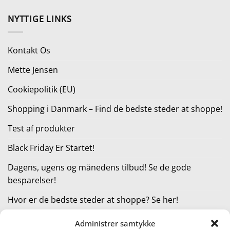
pris
pris
var:
er:
NYTTIGE LINKS
199,95 kr..
179,95 kr..
Kontakt Os
Mette Jensen
Cookiepolitik (EU)
Shopping i Danmark – Find de bedste steder at shoppe!
Test af produkter
Black Friday Er Startet!
Dagens, ugens og månedens tilbud! Se de gode
besparelser!
Hvor er de bedste steder at shoppe? Se her!
Administrer samtykke
KATEGORIER