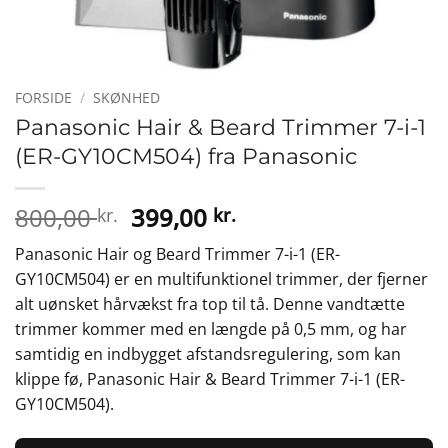
FORSIDE
/
SKØNHED
Panasonic Hair & Beard Trimmer 7-i-1
(ER-GY10CM504) fra Panasonic
Den
Den
800,00
399,00
kr.
kr.
oprindelige
aktuelle
Panasonic Hair og Beard Trimmer 7-i-1 (ER-
pris
pris
GY10CM504) er en multifunktionel trimmer, der fjerner
var:
er:
alt uønsket hårvækst fra top til tå. Denne vandtætte
800,00 kr..
399,00 kr..
trimmer kommer med en længde på 0,5 mm, og har
samtidig en indbygget afstandsregulering, som kan
klippe fø, Panasonic Hair & Beard Trimmer 7-i-1 (ER-
GY10CM504).