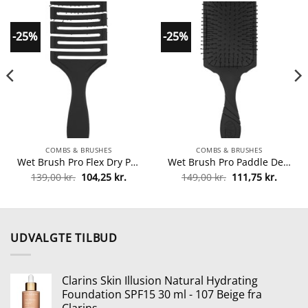
-25%
-25%
COMBS & BRUSHES
COMBS & BRUSHES
Wet Brush Pro Flex Dry Paddle Detangler – Black fra Wet Brush
Wet Brush Pro Paddle Detangler – Black fra Wet Brush
Den
Den
Den
Den
139,00
kr.
104,25
kr.
149,00
kr.
111,75
kr.
le
oprindelige
aktuelle
oprindelige
aktuel
pris
pris
pris
pris
var:
er:
var:
er:
r..
139,00 kr..
104,25 kr..
149,00 kr..
111,75 
UDVALGTE TILBUD
Clarins Skin Illusion Natural Hydrating
Foundation SPF15 30 ml - 107 Beige fra