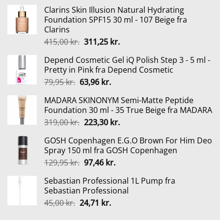
Clarins Skin Illusion Natural Hydrating
Foundation SPF15 30 ml - 107 Beige fra
Clarins
Den
Den
415,00
kr.
311,25
kr.
oprindelige
aktuelle
Depend Cosmetic Gel iQ Polish Step 3 - 5 ml -
pris
pris
Pretty in Pink fra Depend Cosmetic
var:
er:
Den
Den
79,95
kr.
63,96
kr.
415,00 kr..
311,25 kr..
oprindelige
aktuelle
MADARA SKINONYM Semi-Matte Peptide
pris
pris
Foundation 30 ml - 35 True Beige fra MADARA
var:
er:
Den
Den
319,00
kr.
223,30
kr.
79,95 kr..
63,96 kr..
oprindelige
aktuelle
GOSH Copenhagen E.G.O Brown For Him Deo
pris
pris
Spray 150 ml fra GOSH Copenhagen
var:
er:
Den
Den
129,95
kr.
97,46
kr.
319,00 kr..
223,30 kr..
oprindelige
aktuelle
Sebastian Professional 1L Pump fra
pris
pris
Sebastian Professional
var:
er:
Den
Den
45,00
kr.
24,71
kr.
129,95 kr..
97,46 kr..
oprindelige
aktuelle