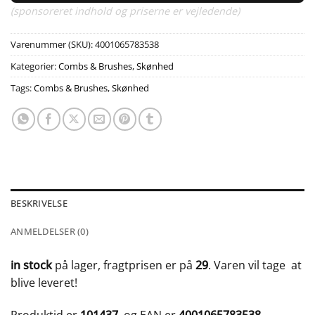
(sponsoreret indhold og priserne er vejledende)
Varenummer (SKU):
4001065783538
Kategorier:
Combs & Brushes
,
Skønhed
Tags:
Combs & Brushes
,
Skønhed
BESKRIVELSE
ANMELDELSER (0)
in stock
på lager, fragtprisen er på
29
. Varen vil tage
at
blive leveret!