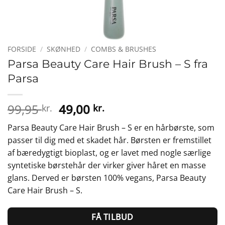
FORSIDE
/
SKØNHED
/
COMBS & BRUSHES
Parsa Beauty Care Hair Brush – S fra
Parsa
Den
Den
99,95
49,00
kr.
kr.
oprindelige
aktuelle
Parsa Beauty Care Hair Brush – S er en hårbørste, som
pris
pris
passer til dig med et skadet hår. Børsten er fremstillet
var:
er:
af bæredygtigt bioplast, og er lavet med nogle særlige
99,95 kr..
49,00 kr..
syntetiske børstehår der virker giver håret en masse
glans. Derved er børsten 100% vegans, Parsa Beauty
Care Hair Brush – S.
FÅ TILBUD