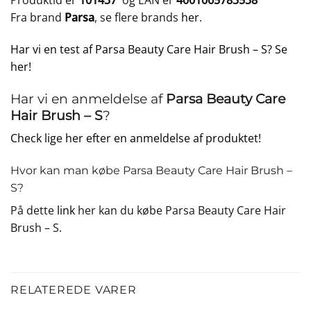
Produktid er
101437
og EAN er
4001065783538
Fra brand
Parsa
, se flere brands
her
.
Har vi en test af Parsa Beauty Care Hair Brush – S? Se
her!
Har vi en anmeldelse af
Parsa Beauty Care
Hair Brush – S
?
Check lige her efter en anmeldelse af produktet!
Hvor kan man købe Parsa Beauty Care Hair Brush –
S?
På dette
link
her kan du købe Parsa Beauty Care Hair
Brush – S.
RELATEREDE VARER