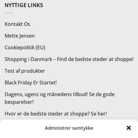
pris
pris
NYTTIGE LINKS
var:
er:
45,00 kr..
24,71 kr..
Kontakt Os
Mette Jensen
Cookiepolitik (EU)
Shopping i Danmark – Find de bedste steder at shoppe!
Test af produkter
Black Friday Er Startet!
Dagens, ugens og månedens tilbud! Se de gode
besparelser!
Hvor er de bedste steder at shoppe? Se her!
Administrer samtykke
KATEGORIER