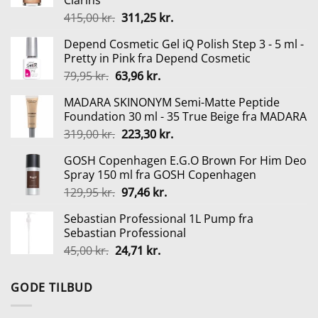
Clarins
Den
Den
415,00
kr.
311,25
kr.
oprindelige
aktuelle
Depend Cosmetic Gel iQ Polish Step 3 - 5 ml -
pris
pris
Pretty in Pink fra Depend Cosmetic
var:
er:
Den
Den
79,95
kr.
63,96
kr.
415,00 kr..
311,25 kr..
oprindelige
aktuelle
MADARA SKINONYM Semi-Matte Peptide
pris
pris
Foundation 30 ml - 35 True Beige fra MADARA
var:
er:
Den
Den
319,00
kr.
223,30
kr.
79,95 kr..
63,96 kr..
oprindelige
aktuelle
GOSH Copenhagen E.G.O Brown For Him Deo
pris
pris
Spray 150 ml fra GOSH Copenhagen
var:
er:
Den
Den
129,95
kr.
97,46
kr.
319,00 kr..
223,30 kr..
oprindelige
aktuelle
Sebastian Professional 1L Pump fra
pris
pris
Sebastian Professional
var:
er:
Den
Den
45,00
kr.
24,71
kr.
129,95 kr..
97,46 kr..
oprindelige
aktuelle
pris
pris
GODE TILBUD
var:
er:
45,00 kr..
24,71 kr..