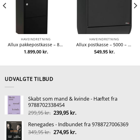
HAVEINDRETNING
HAVEINDRETNING
Allux pakkepostkasse – 800 – Sort fra Allux 5701701548024
Allux postkasse – 5000 – Sort/stål fra Allux 5701701605147
1.899,00
kr.
549,95
kr.
lle
5 kr..
UDVALGTE TILBUD
Skabt som mand & kvinde - Hæftet fra
9788702338454
Den
Den
299,95
kr.
239,95
kr.
oprindelige
aktuelle
Renegades - Indbundet fra 9788727006369
pris
pris
Den
Den
349,95
kr.
var:
274,95
kr.
er:
oprindelige
aktuelle
299,95 kr..
239,95 kr..