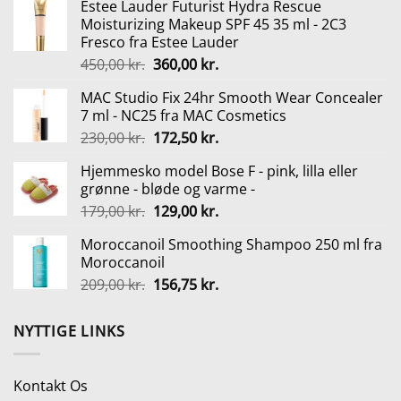
Estee Lauder Futurist Hydra Rescue
pris
pris
Moisturizing Makeup SPF 45 35 ml - 2C3
var:
er:
Fresco fra Estee Lauder
299,95 kr..
200,00 kr..
Den
Den
450,00
kr.
360,00
kr.
oprindelige
aktuelle
MAC Studio Fix 24hr Smooth Wear Concealer
pris
pris
7 ml - NC25 fra MAC Cosmetics
var:
er:
Den
Den
230,00
kr.
172,50
kr.
450,00 kr..
360,00 kr..
oprindelige
aktuelle
Hjemmesko model Bose F - pink, lilla eller
pris
pris
grønne - bløde og varme -
var:
er:
Den
Den
179,00
kr.
129,00
kr.
230,00 kr..
172,50 kr..
oprindelige
aktuelle
Moroccanoil Smoothing Shampoo 250 ml fra
pris
pris
Moroccanoil
var:
er:
Den
Den
209,00
kr.
156,75
kr.
179,00 kr..
129,00 kr..
oprindelige
aktuelle
pris
pris
NYTTIGE LINKS
var:
er:
209,00 kr..
156,75 kr..
Kontakt Os