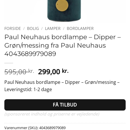
FORSIDE
/
BOLIG
/
LAMPER
/
BORDLAMPER
Paul Neuhaus bordlampe – Dipper –
Grøn/messing fra Paul Neuhaus
4043689979089
Den
Den
595,00
299,00
kr.
kr.
oprindelige
aktuelle
Paul Neuhaus bordlampe – Dipper – Grøn/messing –
pris
pris
Leveringstid: 1-2 dage
var:
er:
595,00 kr..
299,00 kr..
FÅ TILBUD
(sponsoreret indhold og priserne er vejledende)
Varenummer (SKU):
4043689979089