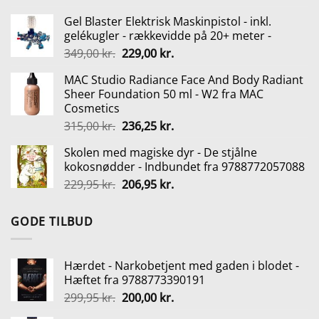
pris
pris
Gel Blaster Elektrisk Maskinpistol - inkl.
var:
er:
gelékugler - rækkevidde på 20+ meter -
349,95 kr..
274,95 kr..
Den
Den
349,00
kr.
229,00
kr.
oprindelige
aktuelle
MAC Studio Radiance Face And Body Radiant
pris
pris
Sheer Foundation 50 ml - W2 fra MAC
var:
er:
Cosmetics
349,00 kr..
229,00 kr..
Den
Den
315,00
kr.
236,25
kr.
oprindelige
aktuelle
Skolen med magiske dyr - De stjålne
pris
pris
kokosnødder - Indbundet fra 9788772057088
var:
er:
Den
Den
229,95
kr.
206,95
kr.
315,00 kr..
236,25 kr..
oprindelige
aktuelle
pris
pris
GODE TILBUD
var:
er:
229,95 kr..
206,95 kr..
Hærdet - Narkobetjent med gaden i blodet -
Hæftet fra 9788773390191
Den
Den
299,95
kr.
200,00
kr.
oprindelige
aktuelle