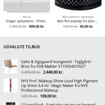
BOLIG
BÅLPLADSER & HAVEPEJSE
Singer symaskine – Promise 1408 fra singer 374318830872
Bon-fire poptop fra bon-fire 5708085100183
Den
Den
Den
Den
1.495,00
kr.
899,00
kr.
169,95
kr.
69,00
kr.
lle
oprindelige
aktuelle
oprindelige
aktuell
pris
pris
pris
pris
var:
er:
var:
er:
5 kr..
1.495,00 kr..
899,00 kr..
169,95 kr..
69,00 kr
UDVALGTE TILBUD
Salto & Sigsgaard loungestol - Teglgård -
Brun fra FDB Møbler 5715054010527
Den
Den
3.499,00
kr.
2.449,00
kr.
oprindelige
aktuelle
NYX Prof. Makeup Shine Loud High Pigment
pris
pris
Lip Shine 3,4 ml - Magic Maker fra NYX
var:
er:
Professional Makeup
3.499,00 kr..
2.449,00 kr..
Den
Den
129,95
kr.
109,00
kr.
oprindelige
aktuelle
Gå med fred - Samtaler om tro og livsmod -