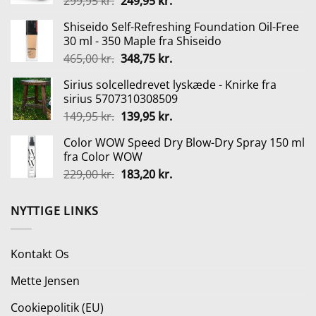
Den
Den
299,95
kr.
249,95
kr.
599,00 kr..
359,00 kr..
oprindelige
aktuelle
Shiseido Self-Refreshing Foundation Oil-Free
pris
pris
30 ml - 350 Maple fra Shiseido
var:
er:
Den
Den
465,00
kr.
348,75
kr.
299,95 kr..
249,95 kr..
oprindelige
aktuelle
Sirius solcelledrevet lyskæde - Knirke fra
pris
pris
sirius 5707310308509
var:
er:
Den
Den
149,95
kr.
139,95
kr.
465,00 kr..
348,75 kr..
oprindelige
aktuelle
Color WOW Speed Dry Blow-Dry Spray 150 ml
pris
pris
fra Color WOW
var:
er:
Den
Den
229,00
kr.
183,20
kr.
149,95 kr..
139,95 kr..
oprindelige
aktuelle
pris
pris
NYTTIGE LINKS
var:
er:
229,00 kr..
183,20 kr..
Kontakt Os
Mette Jensen
Cookiepolitik (EU)