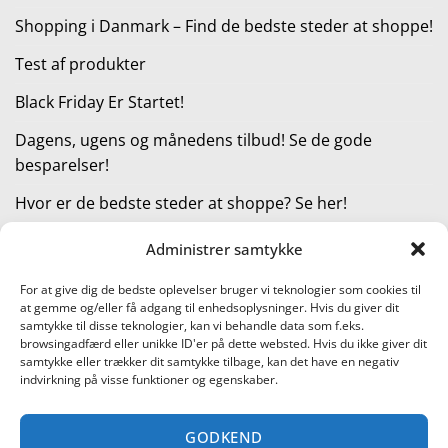
Shopping i Danmark – Find de bedste steder at shoppe!
Test af produkter
Black Friday Er Startet!
Dagens, ugens og månedens tilbud! Se de gode
besparelser!
Hvor er de bedste steder at shoppe? Se her!
Administrer samtykke
KATEGORIER
For at give dig de bedste oplevelser bruger vi teknologier som cookies til
at gemme og/eller få adgang til enhedsoplysninger. Hvis du giver dit
Kategorier
samtykke til disse teknologier, kan vi behandle data som f.eks.
browsingadfærd eller unikke ID'er på dette websted. Hvis du ikke giver dit
samtykke eller trækker dit samtykke tilbage, kan det have en negativ
indvirkning på visse funktioner og egenskaber.
Læs vores guide til online shopping
GODKEND
Visa
PayPal
Stripe
MasterCard
Cash