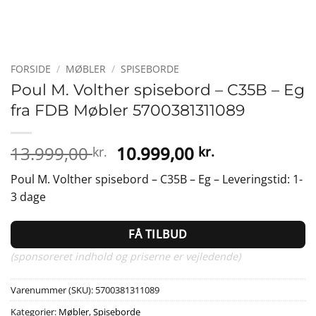
FORSIDE
/
MØBLER
/
SPISEBORDE
Poul M. Volther spisebord – C35B – Eg
fra FDB Møbler 5700381311089
Den
Den
13.999,00
10.999,00
kr.
kr.
oprindelige
aktuelle
Poul M. Volther spisebord – C35B – Eg – Leveringstid: 1-
pris
pris
3 dage
var:
er:
13.999,00 kr..
10.999,00 kr.
FÅ TILBUD
(sponsoreret indhold og priserne er vejledende)
Varenummer (SKU):
5700381311089
Kategorier:
Møbler
,
Spiseborde