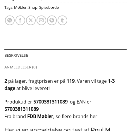
Tags:
Møbler
,
Shop
,
Spiseborde
BESKRIVELSE
ANMELDELSER (0)
2
på lager, fragtprisen er på
119
. Varen vil tage
1-3
dage
at blive leveret!
Produktid er
5700381311089
og EAN er
5700381311089
Fra brand
FDB Møbler
, se flere brands
her
.
Har vi en anmeldelse og test af
Poul M.