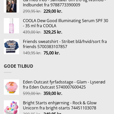
pris
pris
Indbundet fra 9788773390009
var:
er:
Den
Den
299,95
kr.
229,00
kr.
129,95 kr..
109,00 kr..
oprindelige
aktuelle
COOLA Dew Good Illuminating Serum SPF 30
pris
pris
- 35 ml fra COOLA
var:
er:
Den
Den
439,00
kr.
329,25
kr.
299,95 kr..
229,00 kr..
oprindelige
aktuelle
Friends sweatshirt - Stribet blå/hvid/sort fra
pris
pris
friends 5700383107857
var:
er:
Den
Den
149,95
kr.
75,00
kr.
439,00 kr..
329,25 kr..
oprindelige
aktuelle
pris
pris
GODE TILBUD
var:
er:
149,95 kr..
75,00 kr..
Eden Outcast fyrfadsstage - Glam - Lyserød
fra Eden Outcast 5740007600425
Den
Den
599,00
kr.
359,00
kr.
oprindelige
aktuelle
Bright Starts enhjørning - Rock & Glow
pris
pris
Unicorn fra bright-starts 74451103078
var:
er: