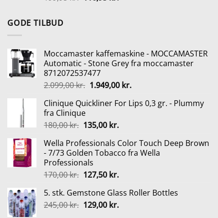
oprindelige
aktuelle
pris
pris
GODE TILBUD
var:
er:
199,95 kr..
116,95 kr..
Moccamaster kaffemaskine - MOCCAMASTER
Automatic - Stone Grey fra moccamaster
8712072537477
Den
Den
2.099,00
kr.
1.949,00
kr.
oprindelige
aktuelle
Clinique Quickliner For Lips 0,3 gr. - Plummy
pris
pris
fra Clinique
var:
er:
Den
Den
180,00
kr.
135,00
kr.
2.099,00 kr..
1.949,00 kr..
oprindelige
aktuelle
Wella Professionals Color Touch Deep Brown
pris
pris
- 7/73 Golden Tobacco fra Wella
var:
er:
Professionals
180,00 kr..
135,00 kr..
Den
Den
170,00
kr.
127,50
kr.
oprindelige
aktuelle
5. stk. Gemstone Glass Roller Bottles
pris
pris
Den
Den
245,00
kr.
var:
129,00
kr.
er:
oprindelige
aktuelle
170,00 kr..
127,50 kr..