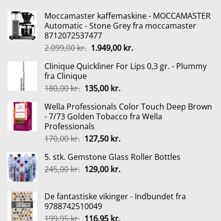
Moccamaster kaffemaskine - MOCCAMASTER
Automatic - Stone Grey fra moccamaster
8712072537477
Den
Den
2.099,00
kr.
1.949,00
kr.
oprindelige
aktuelle
Clinique Quickliner For Lips 0,3 gr. - Plummy
pris
pris
fra Clinique
var:
er:
Den
Den
180,00
kr.
135,00
kr.
2.099,00 kr..
1.949,00 kr..
oprindelige
aktuelle
Wella Professionals Color Touch Deep Brown
pris
pris
- 7/73 Golden Tobacco fra Wella
var:
er:
Professionals
180,00 kr..
135,00 kr..
Den
Den
170,00
kr.
127,50
kr.
oprindelige
aktuelle
5. stk. Gemstone Glass Roller Bottles
pris
pris
Den
Den
245,00
kr.
var:
129,00
kr.
er:
oprindelige
aktuelle
170,00 kr..
127,50 kr..
pris
pris
De fantastiske vikinger - Indbundet fra
var:
er:
9788742510049
245,00 kr..
129,00 kr..
Den
Den
199,95
kr.
116,95
kr.