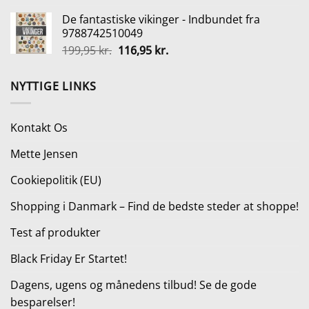
pris
pris
De fantastiske vikinger - Indbundet fra
var:
er:
9788742510049
245,00 kr..
129,00 kr..
Den
Den
199,95
kr.
116,95
kr.
oprindelige
aktuelle
pris
pris
NYTTIGE LINKS
var:
er:
199,95 kr..
116,95 kr..
Kontakt Os
Mette Jensen
Cookiepolitik (EU)
Shopping i Danmark – Find de bedste steder at shoppe!
Test af produkter
Black Friday Er Startet!
Dagens, ugens og månedens tilbud! Se de gode
besparelser!