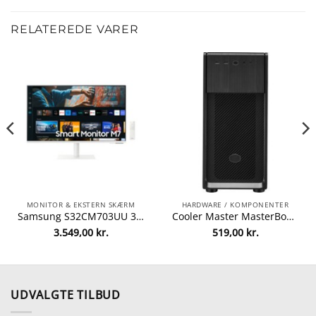
RELATEREDE VARER
MONITOR & EKSTERN SKÆRM
HARDWARE / KOMPONENTER
Samsung S32CM703UU 32 3840 x 2160 (4K) HDMI USB-C 60Hz Dockingskærm
Cooler Master MasterBox Elite E500 Tårn ATX Ingen strømforsyning Sort
3.549,00
kr.
519,00
kr.
UDVALGTE TILBUD