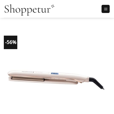
Fortsæt
til
indhold
-56%