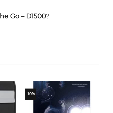
The Go – D1500
?
-10%