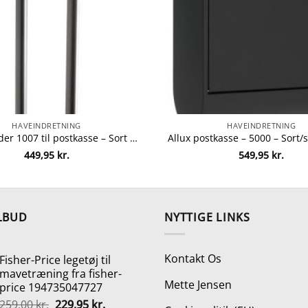
HAVEINDRETNING
HAVEINDRETNING
Allux stander 1007 til postkasse – Sort fra allux 5701701590085
449,95
kr.
549,95
kr.
LBUD
NYTTIGE LINKS
Kontakt Os
Fisher-Price legetøj til
mavetræning fra fisher-
Mette Jensen
price 194735047727
Den
Den
259,00
kr.
229,95
kr.