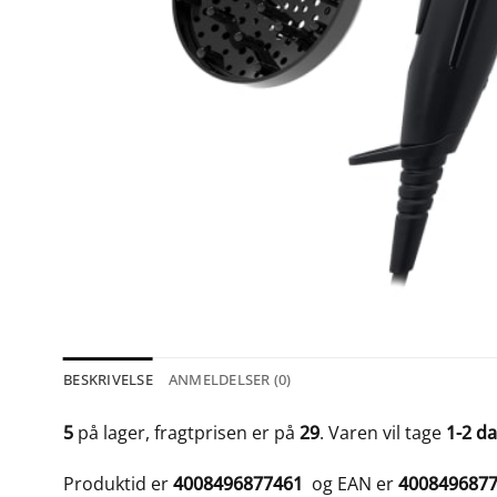
BESKRIVELSE
ANMELDELSER (0)
5
på lager, fragtprisen er på
29
. Varen vil tage
1-2 d
Produktid er
4008496877461
og EAN er
400849687