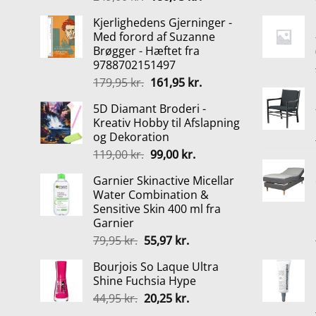
oprindelige
aktuelle
Kjerlighedens Gjerninger -
pris
pris
Med forord af Suzanne
var:
er:
Brøgger - Hæftet fra
249,00 kr..
186,75 kr..
9788702151497
Den
Den
179,95
kr.
161,95
kr.
oprindelige
aktuelle
5D Diamant Broderi -
pris
pris
Kreativ Hobby til Afslapning
var:
er:
og Dekoration
179,95 kr..
161,95 kr..
Den
Den
119,00
kr.
99,00
kr.
oprindelige
aktuelle
Garnier Skinactive Micellar
pris
pris
Water Combination &
var:
er:
Sensitive Skin 400 ml fra
119,00 kr..
99,00 kr..
Garnier
Den
Den
79,95
kr.
55,97
kr.
oprindelige
aktuelle
Bourjois So Laque Ultra
pris
pris
Shine Fuchsia Hype
var:
er:
Den
Den
44,95
kr.
20,25
kr.
79,95 kr..
55,97 kr..
oprindelige
aktuelle