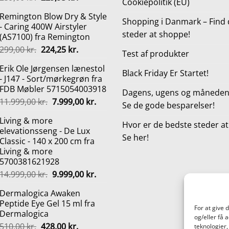
Cookiepolitik (EU)
oprindelige
aktuelle
Remington Blow Dry & Style
pris
pris
Shopping i Danmark – Find 
- Caring 400W Airstyler
var:
er:
steder at shoppe!
(AS7100) fra Remington
259,00 kr..
229,95 kr..
Den
Den
299,00
kr.
224,25
kr.
Test af produkter
oprindelige
aktuelle
Erik Ole Jørgensen lænestol
pris
pris
Black Friday Er Startet!
- J147 - Sort/mørkegrøn fra
var:
er:
FDB Møbler 5715054003918
299,00 kr..
224,25 kr..
Dagens, ugens og månedens
Den
Den
11.999,00
kr.
7.999,00
kr.
Se de gode besparelser!
oprindelige
aktuelle
Living & more
pris
pris
Hvor er de bedste steder a
elevationsseng - De Lux
var:
er:
Se her!
Classic - 140 x 200 cm fra
11.999,00 kr..
7.999,00 kr..
Living & more
5700381621928
Den
Den
14.999,00
kr.
9.999,00
kr.
oprindelige
aktuelle
Dermalogica Awaken
pris
pris
Peptide Eye Gel 15 ml fra
var:
er:
For at give 
Dermalogica
14.999,00 kr..
9.999,00 kr..
og/eller få 
Den
Den
510,00
kr.
428,00
kr.
teknologier,