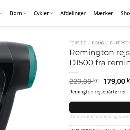
Børn
Cykler
Afdelinger
Mærker
Sho
FORSIDE
/
BOLIG
/
EL-PERSON
Remington rejs
D1500 fra rem
Den
229,00
179,00
kr.
k
oprinde
Remington rejsehårtørrer –
pris
var:
229,00 k
(sponsoreret indhold og priser