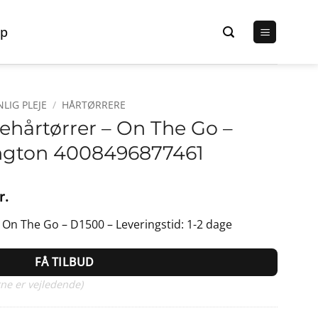
p
LIG PLEJE
/
HÅRTØRRERE
ehårtørrer – On The Go –
ington 4008496877461
Den
r.
lige
aktuelle
 On The Go – D1500 – Leveringstid: 1-2 dage
pris
er:
FÅ TILBUD
r..
179,00 kr..
ne er vejledende)