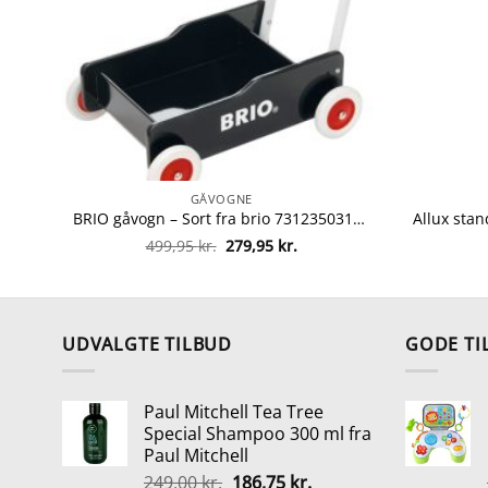
GÅVOGNE
BRIO gåvogn – Sort fra brio 7312350313512
Den
Den
499,95
kr.
279,95
kr.
oprindelige
aktuelle
pris
pris
var:
er:
499,95 kr..
279,95 kr..
UDVALGTE TILBUD
GODE TI
Paul Mitchell Tea Tree
Special Shampoo 300 ml fra
Paul Mitchell
Den
Den
249,00
kr.
186,75
kr.