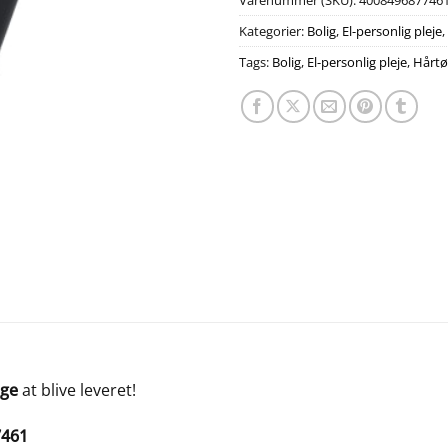
Varenummer (SKU):
400849687746
Kategorier:
Bolig
,
El-personlig pleje
,
Tags:
Bolig
,
El-personlig pleje
,
Hårtø
age
at blive leveret!
7461