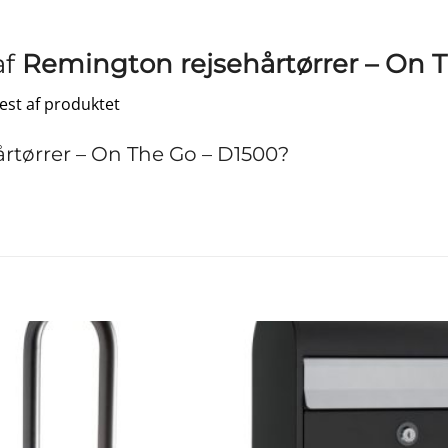
af
Remington rejsehårtørrer – On 
test af produktet
tørrer – On The Go – D1500?