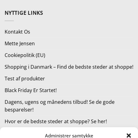
pris
pris
var:
er:
NYTTIGE LINKS
169,95 kr..
150,95 kr..
Kontakt Os
Mette Jensen
Cookiepolitik (EU)
Shopping i Danmark – Find de bedste steder at shoppe!
Test af produkter
Black Friday Er Startet!
Dagens, ugens og månedens tilbud! Se de gode
besparelser!
Hvor er de bedste steder at shoppe? Se her!
Administrer samtykke