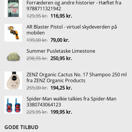
Forræderen og andre historier - Hæftet fra
9788711321942
Den
Den
129,95
kr.
116,95
kr.
oprindelige
aktuelle
AR Blaster Pistol - virtuel skydeverden på
pris
pris
mobilen
var:
er:
Den
Den
199,00
kr.
79,00
kr.
129,95 kr..
116,95 kr..
oprindelige
aktuelle
Summer Pusletaske Limestone
pris
pris
Den
Den
298,95
kr.
var:
250,95
kr.
er:
oprindelige
aktuelle
199,00 kr..
79,00 kr..
pris
pris
ZENZ Organic Cactus No. 17 Shampoo 250 ml
var:
er:
fra ZENZ Organic Products
298,95 kr..
250,95 kr..
Den
Den
259,00
kr.
194,25
kr.
oprindelige
aktuelle
Spider-Man walkie talkies fra Spider-Man
pris
pris
3380743064123
var:
er:
Den
Den
229,95
kr.
199,95
kr.
259,00 kr..
194,25 kr..
oprindelige
aktuelle
pris
pris
GODE TILBUD
var:
er: