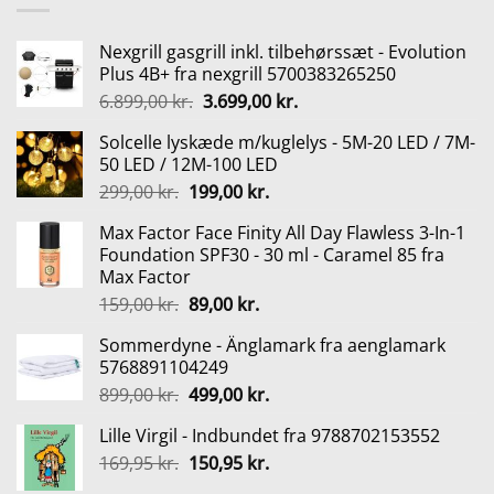
229,95 kr..
199,95 kr..
Nexgrill gasgrill inkl. tilbehørssæt - Evolution
Plus 4B+ fra nexgrill 5700383265250
Den
Den
6.899,00
kr.
3.699,00
kr.
oprindelige
aktuelle
Solcelle lyskæde m/kuglelys - 5M-20 LED / 7M-
pris
pris
50 LED / 12M-100 LED
var:
er:
Den
Den
299,00
kr.
199,00
kr.
6.899,00 kr..
3.699,00 kr..
oprindelige
aktuelle
Max Factor Face Finity All Day Flawless 3-In-1
pris
pris
Foundation SPF30 - 30 ml - Caramel 85 fra
var:
er:
Max Factor
299,00 kr..
199,00 kr..
Den
Den
159,00
kr.
89,00
kr.
oprindelige
aktuelle
Sommerdyne - Änglamark fra aenglamark
pris
pris
5768891104249
var:
er:
Den
Den
899,00
kr.
499,00
kr.
159,00 kr..
89,00 kr..
oprindelige
aktuelle
Lille Virgil - Indbundet fra 9788702153552
pris
pris
Den
Den
169,95
kr.
var:
150,95
kr.
er:
oprindelige
aktuelle
899,00 kr..
499,00 kr..