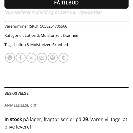
FÅ TILBUD
(sponsoreret indhold og priserne er vejledende)
Varenummer (SKU):
5056264706566
Kategorier:
Lotion & Moisturizer
,
Skønhed
Tags:
Lotion & Moisturizer
,
Skønhed
BESKRIVELSE
ANMELDELSER (0)
in stock
på lager, fragtprisen er på
29
. Varen vil tage
at
blive leveret!