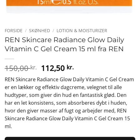
FORSIDE
/
SKØNHED
/
LOTION & MOISTURIZER
REN Skincare Radiance Glow Daily
Vitamin C Gel Cream 15 ml fra REN
Den
Den
150,00
112,50
kr.
kr.
oprindelige
aktuelle
REN Skincare Radiance Glow Daily Vitamin C Gel Cream
pris
pris
er en lækker og effektiv dagcreme, velegnet til alle
var:
er:
hudtyper, som giver din hud en fantastisk glød. Den
150,00 kr..
112,50 kr..
har en let konsistens, som absorberes dybt i huden,
hvor den giver masser af fugt og arbejder med, REN
Skincare Radiance Glow Daily Vitamin C Gel Cream 15
ml.