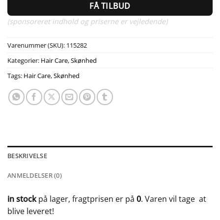
FÅ TILBUD
(sponsoreret indhold og priserne er vejledende)
Varenummer (SKU):
115282
Kategorier:
Hair Care
,
Skønhed
Tags:
Hair Care
,
Skønhed
BESKRIVELSE
ANMELDELSER (0)
in stock
på lager, fragtprisen er på
0
. Varen vil tage
at
blive leveret!