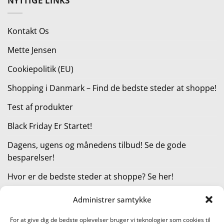
NYTTIGE LINKS
var:
er:
159,00 kr..
120,00 kr..
Kontakt Os
Mette Jensen
Cookiepolitik (EU)
Shopping i Danmark – Find de bedste steder at shoppe!
Test af produkter
Black Friday Er Startet!
Dagens, ugens og månedens tilbud! Se de gode
besparelser!
Hvor er de bedste steder at shoppe? Se her!
Administrer samtykke
KATEGORIER
For at give dig de bedste oplevelser bruger vi teknologier som cookies til