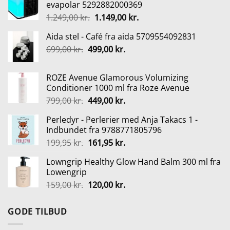
evapolar 5292882000369
Den
Den
1.249,00
kr.
1.149,00
kr.
oprindelige
aktuelle
Aida stel - Café fra aida 5709554092831
pris
pris
Den
Den
699,00
kr.
499,00
var:
kr.
er:
oprindelige
aktuelle
1.249,00 kr..
1.149,00 kr..
pris
pris
ROZE Avenue Glamorous Volumizing
var:
er:
Conditioner 1000 ml fra Roze Avenue
699,00 kr..
499,00 kr..
Den
Den
799,00
kr.
449,00
kr.
oprindelige
aktuelle
Perledyr - Perlerier med Anja Takacs 1 -
pris
pris
Indbundet fra 9788771805796
var:
er:
Den
Den
199,95
kr.
161,95
kr.
799,00 kr..
449,00 kr..
oprindelige
aktuelle
Lowngrip Healthy Glow Hand Balm 300 ml fra
pris
pris
Lowengrip
var:
er:
Den
Den
159,00
kr.
120,00
kr.
199,95 kr..
161,95 kr..
oprindelige
aktuelle
pris
pris
GODE TILBUD
var:
er:
159,00 kr..
120,00 kr..