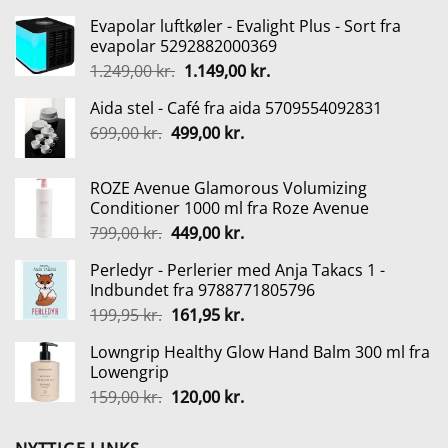
Evapolar luftkøler - Evalight Plus - Sort fra
evapolar 5292882000369
Den
Den
1.249,00
kr.
1.149,00
kr.
oprindelige
aktuelle
Aida stel - Café fra aida 5709554092831
pris
pris
Den
Den
699,00
kr.
499,00
var:
kr.
er:
oprindelige
aktuelle
1.249,00 kr..
1.149,00 kr..
pris
pris
ROZE Avenue Glamorous Volumizing
var:
er:
Conditioner 1000 ml fra Roze Avenue
699,00 kr..
499,00 kr..
Den
Den
799,00
kr.
449,00
kr.
oprindelige
aktuelle
Perledyr - Perlerier med Anja Takacs 1 -
pris
pris
Indbundet fra 9788771805796
var:
er:
Den
Den
199,95
kr.
161,95
kr.
799,00 kr..
449,00 kr..
oprindelige
aktuelle
Lowngrip Healthy Glow Hand Balm 300 ml fra
pris
pris
Lowengrip
var:
er:
Den
Den
159,00
kr.
120,00
kr.
199,95 kr..
161,95 kr..
oprindelige
aktuelle
pris
pris