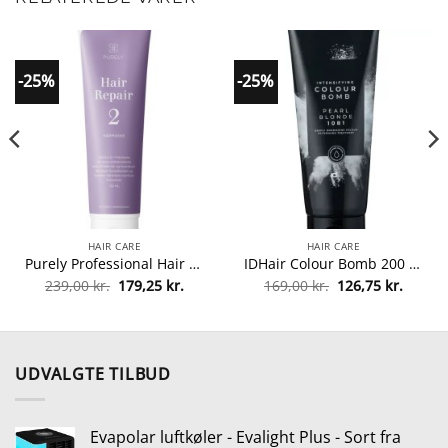
-25%
-25%
HAIR CARE
HAIR CARE
Purely Professional Hair Repair 2 – 150 ml fra Purely Professional
IDHair Colour Bomb 200 ml – 1081 Pearl Blonde fra IdHAIR
Den
Den
Den
Den
239,00
kr.
179,25
kr.
169,00
kr.
126,75
kr.
oprindelige
aktuelle
oprindelige
aktuel
pris
pris
pris
pris
var:
er:
var:
er:
239,00 kr..
179,25 kr..
169,00 kr..
126,75 
UDVALGTE TILBUD
Evapolar luftkøler - Evalight Plus - Sort fra