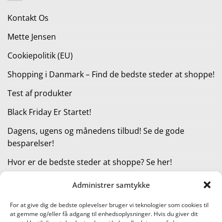
1.699,95 kr..
1.277,95 kr..
Kontakt Os
Mette Jensen
Cookiepolitik (EU)
Shopping i Danmark – Find de bedste steder at shoppe!
Test af produkter
Black Friday Er Startet!
Dagens, ugens og månedens tilbud! Se de gode
besparelser!
Hvor er de bedste steder at shoppe? Se her!
Administrer samtykke
KATEGORIER
For at give dig de bedste oplevelser bruger vi teknologier som cookies til
at gemme og/eller få adgang til enhedsoplysninger. Hvis du giver dit
Kategorier