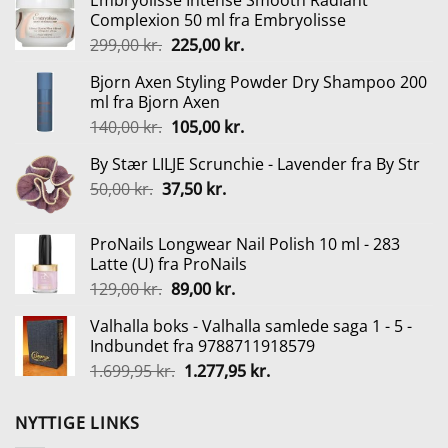
Embryolisse Intense Smooth Radiant
Complexion 50 ml fra Embryolisse
Den
Den
299,00
kr.
225,00
kr.
oprindelige
aktuelle
Bjorn Axen Styling Powder Dry Shampoo 200
pris
pris
ml fra Bjorn Axen
var:
er:
Den
Den
140,00
kr.
105,00
kr.
299,00 kr..
225,00 kr..
oprindelige
aktuelle
By Stær LILJE Scrunchie - Lavender fra By Str
pris
pris
Den
Den
50,00
kr.
37,50
var:
kr.
er:
oprindelige
aktuelle
140,00 kr..
105,00 kr..
pris
pris
ProNails Longwear Nail Polish 10 ml - 283
var:
er:
Latte (U) fra ProNails
50,00 kr..
37,50 kr..
Den
Den
129,00
kr.
89,00
kr.
oprindelige
aktuelle
Valhalla boks - Valhalla samlede saga 1 - 5 -
pris
pris
Indbundet fra 9788711918579
var:
er:
Den
Den
1.699,95
kr.
1.277,95
kr.
129,00 kr..
89,00 kr..
oprindelige
aktuelle
pris
pris
NYTTIGE LINKS
var:
er: