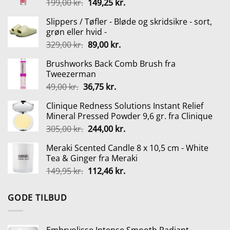
Den
Den
199,00
kr.
149,25
kr.
oprindelige
aktuelle
Slippers / Tøfler - Bløde og skridsikre - sort,
pris
pris
grøn eller hvid -
var:
er:
Den
Den
329,00
kr.
89,00
kr.
199,00 kr..
149,25 kr..
oprindelige
aktuelle
Brushworks Back Comb Brush fra
pris
pris
Tweezerman
var:
er:
Den
Den
49,00
kr.
36,75
kr.
329,00 kr..
89,00 kr..
oprindelige
aktuelle
Clinique Redness Solutions Instant Relief
pris
pris
Mineral Pressed Powder 9,6 gr. fra Clinique
var:
er:
Den
Den
305,00
kr.
244,00
kr.
49,00 kr..
36,75 kr..
oprindelige
aktuelle
Meraki Scented Candle 8 x 10,5 cm - White
pris
pris
Tea & Ginger fra Meraki
var:
er:
Den
Den
149,95
kr.
112,46
kr.
305,00 kr..
244,00 kr..
oprindelige
aktuelle
pris
pris
GODE TILBUD
var:
er:
149,95 kr..
112,46 kr..