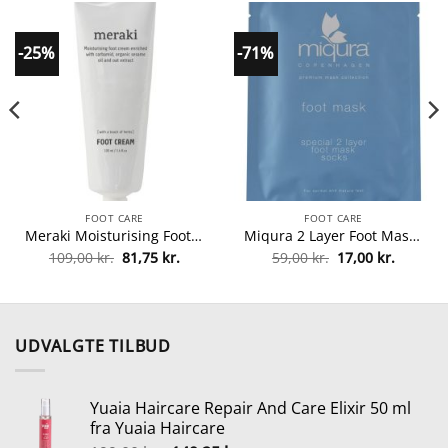
-25%
-71%
FOOT CARE
FOOT CARE
Meraki Moisturising Foot Cream 100 ml fra Meraki
Miqura 2 Layer Foot Mask Socks 1 Pair fra Miqura
Den
Den
Den
Den
109,00
kr.
81,75
kr.
59,00
kr.
17,00
kr.
le
oprindelige
aktuelle
oprindelige
aktuelle
pris
pris
pris
pris
var:
er:
var:
er:
r..
109,00 kr..
81,75 kr..
59,00 kr..
17,00 kr
UDVALGTE TILBUD
Yuaia Haircare Repair And Care Elixir 50 ml
fra Yuaia Haircare