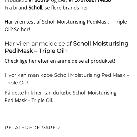
Produktid er
93079
og EAN er
5701092114938
Fra brand
Scholl
, se flere brands
her
.
Har vi en test af Scholl Moisturising PediMask – Triple
Oil? Se her!
Har vi en anmeldelse af
Scholl Moisturising
PediMask – Triple Oil
?
Check lige her efter en anmeldelse af produktet!
Hvor kan man købe Scholl Moisturising PediMask –
Triple Oil?
På dette
link
her kan du købe Scholl Moisturising
PediMask – Triple Oil.
RELATEREDE VARER