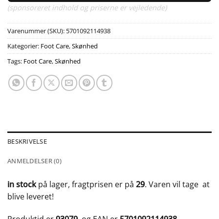
(sponsoreret indhold og priserne er vejledende)
Varenummer (SKU):
5701092114938
Kategorier:
Foot Care
,
Skønhed
Tags:
Foot Care
,
Skønhed
BESKRIVELSE
ANMELDELSER (0)
in stock
på lager, fragtprisen er på
29
. Varen vil tage
at
blive leveret!