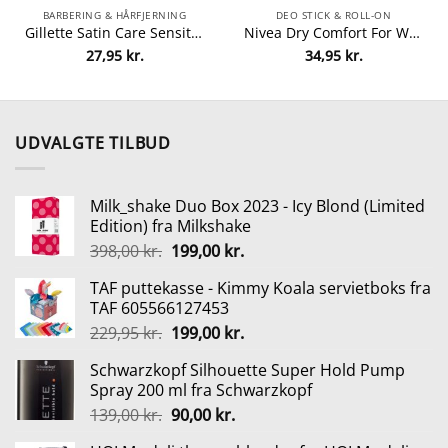
BARBERING & HÅRFJERNING
DEO STICK & ROLL-ON
Gillette Satin Care Sensitive Gel – 200ml
Nivea Dry Comfort For Women – Roll-On 50ml
27,95
kr.
34,95
kr.
UDVALGTE TILBUD
Milk_shake Duo Box 2023 - Icy Blond (Limited
Edition) fra Milkshake
Den
Den
398,00
kr.
199,00
kr.
oprindelige
aktuelle
TAF puttekasse - Kimmy Koala servietboks fra
pris
pris
TAF 605566127453
var:
er:
Den
Den
229,95
kr.
199,00
kr.
398,00 kr..
199,00 kr..
oprindelige
aktuelle
Schwarzkopf Silhouette Super Hold Pump
pris
pris
Spray 200 ml fra Schwarzkopf
var:
er:
Den
Den
139,00
kr.
90,00
kr.
229,95 kr..
199,00 kr..
oprindelige
aktuelle