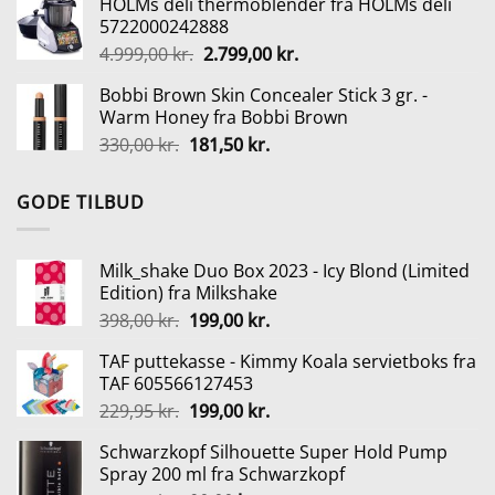
HOLMs deli thermoblender fra HOLMs deli
pris
pris
5722000242888
var:
er:
Den
Den
4.999,00
kr.
2.799,00
kr.
139,00 kr..
90,00 kr..
oprindelige
aktuelle
Bobbi Brown Skin Concealer Stick 3 gr. -
pris
pris
Warm Honey fra Bobbi Brown
var:
er:
Den
Den
330,00
kr.
181,50
kr.
4.999,00 kr..
2.799,00 kr..
oprindelige
aktuelle
pris
pris
GODE TILBUD
var:
er:
330,00 kr..
181,50 kr..
Milk_shake Duo Box 2023 - Icy Blond (Limited
Edition) fra Milkshake
Den
Den
398,00
kr.
199,00
kr.
oprindelige
aktuelle
TAF puttekasse - Kimmy Koala servietboks fra
pris
pris
TAF 605566127453
var:
er:
Den
Den
229,95
kr.
199,00
kr.
398,00 kr..
199,00 kr..
oprindelige
aktuelle
Schwarzkopf Silhouette Super Hold Pump
pris
pris
Spray 200 ml fra Schwarzkopf
var:
er: