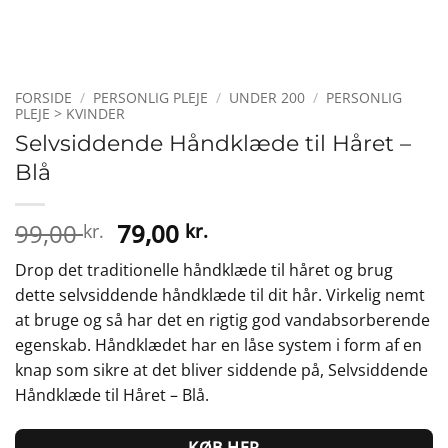
FORSIDE
/
PERSONLIG PLEJE
/
UNDER 200
/
PERSONLIG
PLEJE > KVINDER
Selvsiddende Håndklæde til Håret –
Blå
Den
Den
99,00
79,00
kr.
kr.
oprindelige
aktuelle
Drop det traditionelle håndklæde til håret og brug
pris
pris
dette selvsiddende håndklæde til dit hår. Virkelig nemt
var:
er:
at bruge og så har det en rigtig god vandabsorberende
99,00 kr..
79,00 kr..
egenskab. Håndklædet har en låse system i form af en
knap som sikre at det bliver siddende på, Selvsiddende
Håndklæde til Håret – Blå.
KØB HER