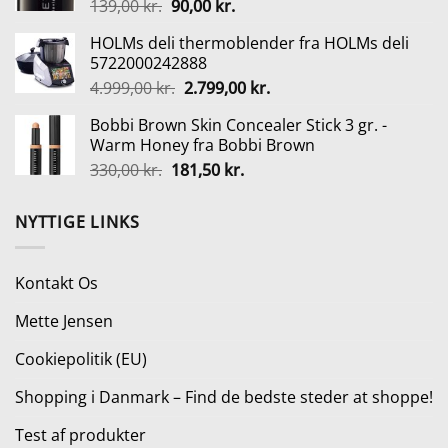
Den
Den
139,00
kr.
90,00
kr.
229,95 kr..
199,00 kr..
oprindelige
aktuelle
HOLMs deli thermoblender fra HOLMs deli
pris
pris
5722000242888
var:
er:
Den
Den
4.999,00
kr.
2.799,00
kr.
139,00 kr..
90,00 kr..
oprindelige
aktuelle
Bobbi Brown Skin Concealer Stick 3 gr. -
pris
pris
Warm Honey fra Bobbi Brown
var:
er:
Den
Den
330,00
kr.
181,50
kr.
4.999,00 kr..
2.799,00 kr..
oprindelige
aktuelle
pris
pris
NYTTIGE LINKS
var:
er:
330,00 kr..
181,50 kr..
Kontakt Os
Mette Jensen
Cookiepolitik (EU)
Shopping i Danmark – Find de bedste steder at shoppe!
Test af produkter