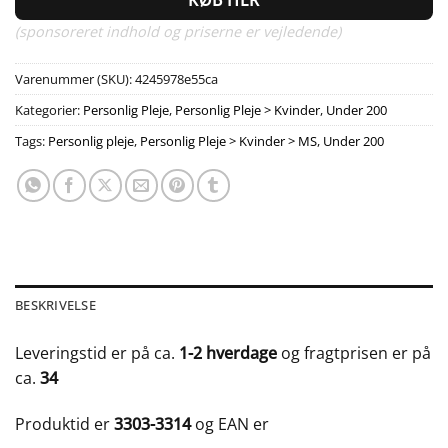
(sponsoreret indhold og priserne er vejledende)
Varenummer (SKU):
4245978e55ca
Kategorier:
Personlig Pleje
,
Personlig Pleje > Kvinder
,
Under 200
Tags:
Personlig pleje
,
Personlig Pleje > Kvinder > MS
,
Under 200
BESKRIVELSE
Leveringstid er på ca.
1-2 hverdage
og fragtprisen er på
ca.
34
Produktid er
3303-3314
og EAN er