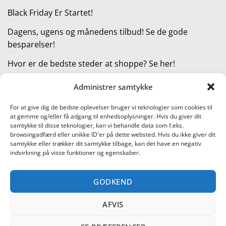
Black Friday Er Startet!
Dagens, ugens og månedens tilbud! Se de gode
besparelser!
Hvor er de bedste steder at shoppe? Se her!
Administrer samtykke
KATEGORIER
For at give dig de bedste oplevelser bruger vi teknologier som cookies til
at gemme og/eller få adgang til enhedsoplysninger. Hvis du giver dit
Kategorier
samtykke til disse teknologier, kan vi behandle data som f.eks.
browsingadfærd eller unikke ID'er på dette websted. Hvis du ikke giver dit
samtykke eller trækker dit samtykke tilbage, kan det have en negativ
indvirkning på visse funktioner og egenskaber.
Læs vores guide til online shopping
GODKEND
Visa
PayPal
Stripe
MasterCard
Cash
On
AFVIS
KONTAKT OS
METTE JENSEN
COOKIEPOLITIK (EU)
Delivery
SHOPPING I DANMARK – FIND DE BEDSTE STEDER AT SHOPPE!
TEST AF PRODUKTER
BLACK FRIDAY ER STARTET!