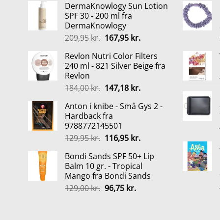
DermaKnowlogy Sun Lotion
pris
pris
SPF 30 - 200 ml fra
var:
er:
DermaKnowlogy
416,00 kr..
312,00 kr..
Den
Den
209,95
kr.
167,95
kr.
oprindelige
aktuelle
Revlon Nutri Color Filters
pris
pris
240 ml - 821 Silver Beige fra
var:
er:
Revlon
209,95 kr..
167,95 kr..
Den
Den
184,00
kr.
147,18
kr.
oprindelige
aktuelle
Anton i knibe - Små Gys 2 -
pris
pris
Hardback fra
var:
er:
9788772145501
184,00 kr..
147,18 kr..
Den
Den
129,95
kr.
116,95
kr.
oprindelige
aktuelle
Bondi Sands SPF 50+ Lip
pris
pris
Balm 10 gr. - Tropical
var:
er:
Mango fra Bondi Sands
129,95 kr..
116,95 kr..
Den
Den
129,00
kr.
96,75
kr.
oprindelige
aktuelle
pris
pris
var:
er: