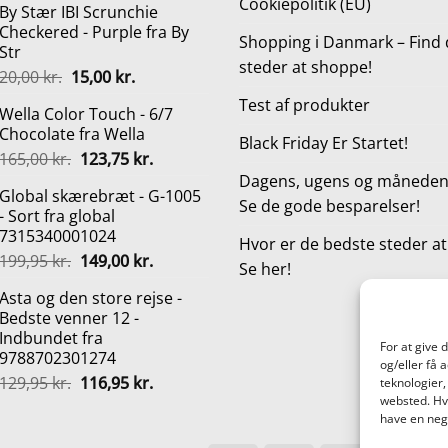
Cookiepolitik (EU)
By Stær IBI Scrunchie
pris
pris
Checkered - Purple fra By
var:
er:
Shopping i Danmark – Find 
Str
210,00 kr..
157,50 kr..
steder at shoppe!
Den
Den
20,00
kr.
15,00
kr.
oprindelige
aktuelle
Test af produkter
Wella Color Touch - 6/7
pris
pris
Chocolate fra Wella
var:
er:
Black Friday Er Startet!
Den
Den
165,00
kr.
123,75
kr.
20,00 kr..
15,00 kr..
oprindelige
aktuelle
Dagens, ugens og månedens
Global skærebræt - G-1005
pris
pris
Se de gode besparelser!
- Sort fra global
var:
er:
7315340001024
165,00 kr..
123,75 kr..
Hvor er de bedste steder a
Den
Den
199,95
kr.
149,00
kr.
Se her!
oprindelige
aktuelle
Asta og den store rejse -
pris
pris
Bedste venner 12 -
var:
er:
Indbundet fra
199,95 kr..
149,00 kr..
For at give 
9788702301274
og/eller få 
Den
Den
129,95
kr.
116,95
kr.
teknologier,
oprindelige
aktuelle
websted. Hvi
have en nega
pris
pris
var:
er: