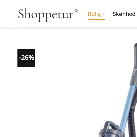
Fortsæt
til
Bolig
Skønhed
indhold
-26%