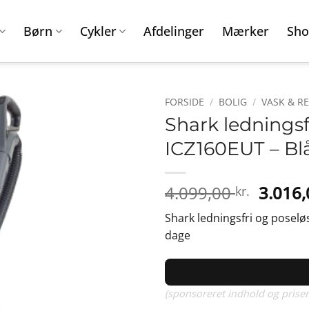
Børn
Cykler
Afdelinger
Mærker
Sho
FORSIDE
/
BOLIG
/
VASK & R
Shark ledningsf
ICZ160EUT – Bl
Den
4.099,00
3.016
kr.
oprind
Shark ledningsfri og poseløs
pris
dage
var:
4.099,0
(sponsoreret indhold og priser