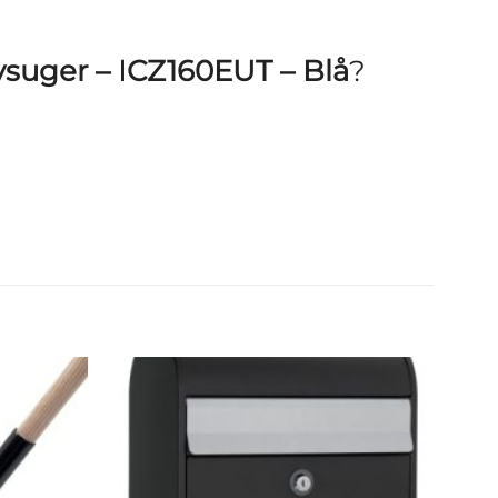
vsuger – ICZ160EUT – Blå
?