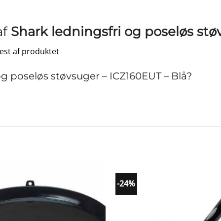
af
Shark ledningsfri og poseløs stø
test af produktet
g poseløs støvsuger – ICZ160EUT – Blå?
-24%