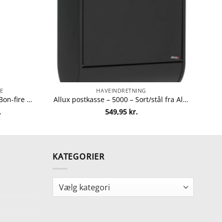
E
HAVEINDRETNING
Bon-fire pandekagepande fra Bon-fire 5708085100091
Allux postkasse – 5000 – Sort/stål fra Allux 5701701605147
Den
.
549,95
kr.
ge
aktuelle
pris
er:
.
189,95 kr..
KATEGORIER
Kategorier