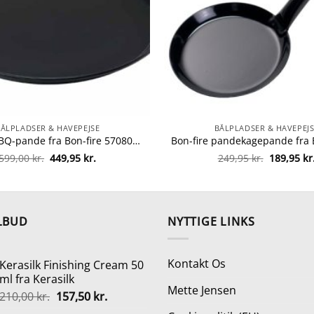
BÅLPLADSER & HAVEPEJSE
BÅLPLADSER & HAVEPEJS
Bon-fire BBQ-pande fra Bon-fire 5708085100084
Den
Den
Den
599,00
kr.
449,95
kr.
249,95
kr.
189,95
kr
oprindelige
aktuelle
oprindeli
pris
pris
pris
var:
er:
var:
599,00 kr..
449,95 kr..
249,95 kr.
LBUD
NYTTIGE LINKS
Kontakt Os
Kerasilk Finishing Cream 50
ml fra Kerasilk
Mette Jensen
Den
Den
210,00
kr.
157,50
kr.
oprindelige
aktuelle