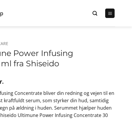
p
CARE
une Power Infusing
ml fra Shiseido
Den
r.
lige
aktuelle
using Concentrate bliver din redning og vejen til en
pris
st kraftfuldt serum, som styrker din hud, samtidig
er:
tegn på ældning i huden. Serummet hjælper huden
r..
540,00 kr..
Shiseido Ultimune Power Infusing Concentrate 30