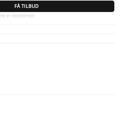
FÅ TILBUD
ne er vejledende)