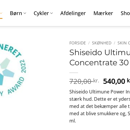
Børn
Cykler
Afdelinger
Mærker
Sho
FORSIDE
/
SKØNHED
/
SKIN 
Shiseido Ultim
Concentrate 30 
Den
720,00
540,00
kr.
k
oprinde
Shiseido Ultimune Power Inf
pris
stærk hud. Dette er et yder
var:
med at det bekæmper alle 
720,00 k
med at blive smukkere og, 
ml.