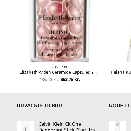
SKIN CARE
Elizabeth Arden Ceramide Capsules & Retinol Line Erasing Night Serum 30 Pieces fra Elizabeth Arden
Den
Den
485,00
kr.
363,75
kr.
oprindelige
aktuelle
pris
pris
var:
er:
485,00 kr..
363,75 kr..
UDVALGTE TILBUD
GODE TI
Calvin Klein CK One
Deodorant Stick 75 gr. fra