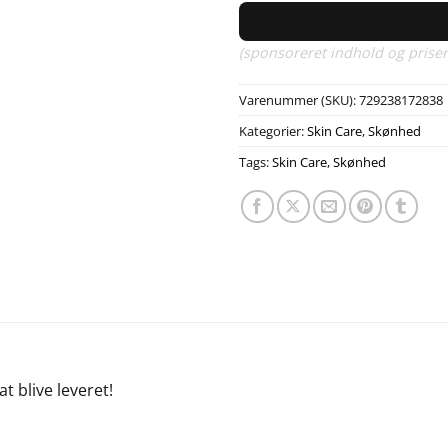
(sponsoreret indhold og priser
Varenummer (SKU):
729238172838
Kategorier:
Skin Care
,
Skønhed
Tags:
Skin Care
,
Skønhed
at blive leveret!