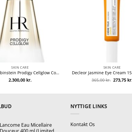
SKIN CARE
SKIN CARE
Helena Rubinstein Prodigy Cellglow Concentrate 50 ml fra Helena Rubinstein
Den
2.300,00
kr.
365,00
kr.
273,75
kr
oprindeli
pris
var:
365,00 kr.
LBUD
NYTTIGE LINKS
Kontakt Os
Lancome Eau Micellaire
Douceur 400 ml (Limited