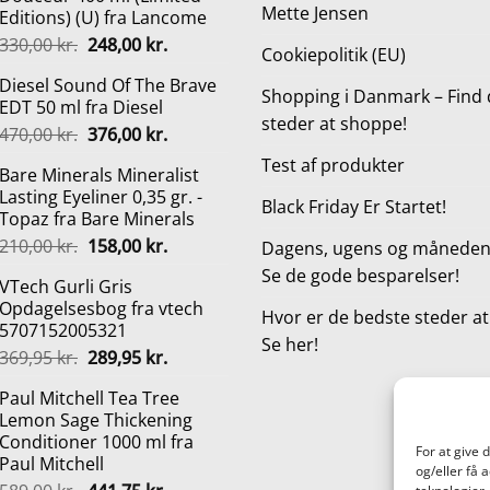
Mette Jensen
Editions) (U) fra Lancome
Den
Den
330,00
kr.
248,00
kr.
Cookiepolitik (EU)
oprindelige
aktuelle
Diesel Sound Of The Brave
pris
pris
Shopping i Danmark – Find 
EDT 50 ml fra Diesel
var:
er:
steder at shoppe!
Den
Den
470,00
kr.
376,00
kr.
330,00 kr..
248,00 kr..
oprindelige
aktuelle
Test af produkter
Bare Minerals Mineralist
pris
pris
Lasting Eyeliner 0,35 gr. -
var:
er:
Black Friday Er Startet!
Topaz fra Bare Minerals
470,00 kr..
376,00 kr..
Den
Den
210,00
kr.
158,00
kr.
Dagens, ugens og månedens
oprindelige
aktuelle
Se de gode besparelser!
VTech Gurli Gris
pris
pris
Opdagelsesbog fra vtech
var:
er:
Hvor er de bedste steder a
5707152005321
210,00 kr..
158,00 kr..
Se her!
Den
Den
369,95
kr.
289,95
kr.
oprindelige
aktuelle
Paul Mitchell Tea Tree
pris
pris
Lemon Sage Thickening
var:
er:
Conditioner 1000 ml fra
369,95 kr..
289,95 kr..
For at give 
Paul Mitchell
og/eller få 
Den
Den