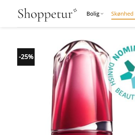
Fortsæt
til
Bolig
Skønhed
indhold
-25%