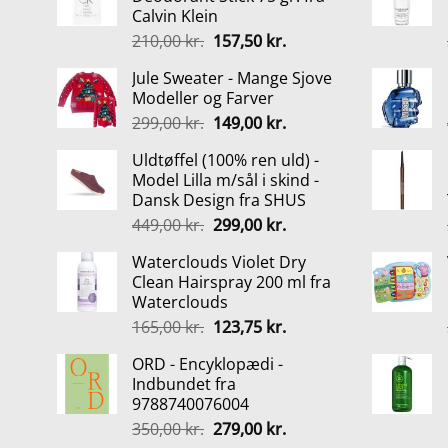
Calvin Klein
Den
Den
210,00
kr.
157,50
kr.
oprindelige
aktuelle
Jule Sweater - Mange Sjove
pris
pris
Modeller og Farver
var:
er:
Den
Den
299,00
kr.
149,00
kr.
210,00 kr..
157,50 kr..
oprindelige
aktuelle
Uldtøffel (100% ren uld) -
pris
pris
Model Lilla m/sål i skind -
var:
er:
Dansk Design fra SHUS
299,00 kr..
149,00 kr..
Den
Den
449,00
kr.
299,00
kr.
oprindelige
aktuelle
Waterclouds Violet Dry
pris
pris
Clean Hairspray 200 ml fra
var:
er:
Waterclouds
449,00 kr..
299,00 kr..
Den
Den
165,00
kr.
123,75
kr.
oprindelige
aktuelle
ORD - Encyklopædi -
pris
pris
Indbundet fra
var:
er:
9788740076004
165,00 kr..
123,75 kr..
Den
Den
350,00
kr.
279,00
kr.