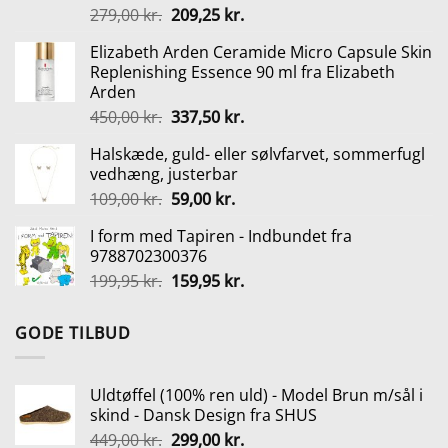
Den
Den
279,00
kr.
209,25
kr.
oprindelige
aktuelle
Elizabeth Arden Ceramide Micro Capsule Skin
pris
pris
Replenishing Essence 90 ml fra Elizabeth
var:
er:
Arden
279,00 kr..
209,25 kr..
Den
Den
450,00
kr.
337,50
kr.
oprindelige
aktuelle
Halskæde, guld- eller sølvfarvet, sommerfugl
pris
pris
vedhæng, justerbar
var:
er:
Den
Den
109,00
kr.
59,00
kr.
450,00 kr..
337,50 kr..
oprindelige
aktuelle
I form med Tapiren - Indbundet fra
pris
pris
9788702300376
var:
er:
Den
Den
199,95
kr.
159,95
kr.
109,00 kr..
59,00 kr..
oprindelige
aktuelle
pris
pris
GODE TILBUD
var:
er:
199,95 kr..
159,95 kr..
Uldtøffel (100% ren uld) - Model Brun m/sål i
skind - Dansk Design fra SHUS
Den
Den
449,00
kr.
299,00
kr.