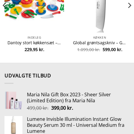
INDELEG
KØKKEN
Dantoy stort køkkensæt – 59 dele fra dantoy 5701217042566
Global grøntsagskniv – G 5 fra global 4943691805485
Den
Den
229,95
kr.
1.099,00
kr.
599,00
kr.
oprindelige
aktuel
pris
pris
var:
er:
1.099,00 kr..
599,00
UDVALGTE TILBUD
Maria Nila Gift Box 2023 - Sheer Silver
(Limited Edition) fra Maria Nila
Den
Den
499,00
kr.
399,00
kr.
oprindelige
aktuelle
Lumene Invisble Illumination Instant Glow
pris
pris
Beauty Serum 30 ml - Universal Medium fra
var:
er:
Lumene
499,00 kr..
399,00 kr..