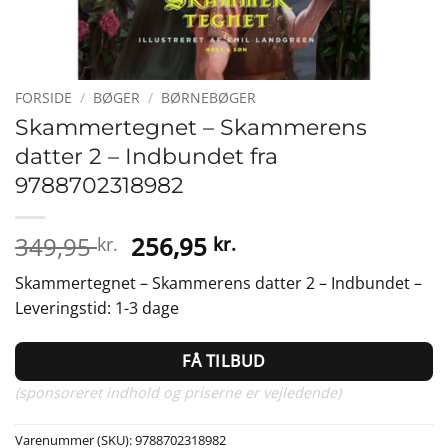
FORSIDE
/
BØGER
/
BØRNEBØGER
Skammertegnet – Skammerens
datter 2 – Indbundet fra
9788702318982
Den
Den
349,95
256,95
kr.
kr.
oprindelige
aktuelle
Skammertegnet – Skammerens datter 2 – Indbundet –
pris
pris
Leveringstid: 1-3 dage
var:
er:
349,95 kr..
256,95 kr..
FÅ TILBUD
(sponsoreret indhold og priserne er vejledende)
Varenummer (SKU):
9788702318982