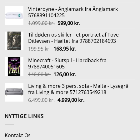
oprindelige
aktuelle
Vinterdyne - Änglamark fra Änglamark
pris
pris
5768891104225
var:
er:
Den
Den
1.099,00
kr.
599,00
kr.
449,00 kr..
299,00 kr..
oprindelige
aktuelle
Til døden os skiller - et portræt af Tove
pris
pris
Ditlevsen - Hæftet fra 9788702184693
var:
er:
Den
Den
199,95
kr.
168,95
kr.
1.099,00 kr..
599,00 kr..
oprindelige
aktuelle
Minecraft - Slutspil - Hardback fra
pris
pris
9788740051605
var:
er:
Den
Den
140,00
kr.
126,00
kr.
199,95 kr..
168,95 kr..
oprindelige
aktuelle
Living & more 3 pers. sofa - Malte - Lysegrå
pris
pris
fra Living & more 5712763549218
var:
er:
Den
Den
6.499,00
kr.
4.999,00
kr.
140,00 kr..
126,00 kr..
oprindelige
aktuelle
pris
pris
NYTTIGE LINKS
var:
er:
6.499,00 kr..
4.999,00 kr..
Kontakt Os