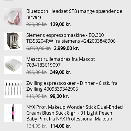
Bluetooth Headset ST8 (mange spændende
farver)
Den
Den
229,00
kr.
129,00
kr.
oprindelige
aktuelle
Siemens espressomaskine - EQ.300
pris
pris
TI353204RW fra siemens 4242003848906
var:
er:
Den
Den
6.099,00
kr.
2.999,00
kr.
229,00 kr..
129,00 kr..
oprindelige
aktuelle
Mascot rullemadras fra Mascot
pris
pris
7034183619097
var:
er:
Den
Den
399,00
kr.
349,00
kr.
6.099,00 kr..
2.999,00 kr..
oprindelige
aktuelle
Zwilling espressoskeer - Dinner - 6 stk. fra
pris
pris
Zwilling 4009839342905
var:
er:
Den
Den
119,95
kr.
99,00
kr.
399,00 kr..
349,00 kr..
oprindelige
aktuelle
NYX Prof. Makeup Wonder Stick Dual-Ended
pris
pris
Cream Blush Stick 8 gr. - 01 Light Peach +
var:
er:
Baby Pink fra NYX Professional Makeup
119,95 kr..
99,00 kr..
Den
Den
134,95
kr.
114,00
kr.