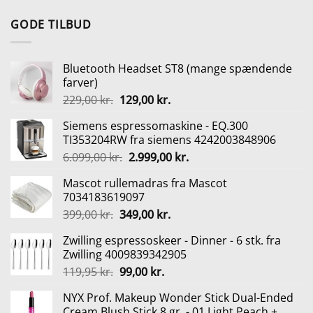
oprindelige
aktuelle
pris
pris
GODE TILBUD
var:
er:
134,95 kr..
114,00 kr..
Bluetooth Headset ST8 (mange spændende
farver)
Den
Den
229,00
kr.
129,00
kr.
oprindelige
aktuelle
Siemens espressomaskine - EQ.300
pris
pris
TI353204RW fra siemens 4242003848906
var:
er:
Den
Den
6.099,00
kr.
2.999,00
kr.
229,00 kr..
129,00 kr..
oprindelige
aktuelle
Mascot rullemadras fra Mascot
pris
pris
7034183619097
var:
er:
Den
Den
399,00
kr.
349,00
kr.
6.099,00 kr..
2.999,00 kr..
oprindelige
aktuelle
Zwilling espressoskeer - Dinner - 6 stk. fra
pris
pris
Zwilling 4009839342905
var:
er:
Den
Den
119,95
kr.
99,00
kr.
399,00 kr..
349,00 kr..
oprindelige
aktuelle
NYX Prof. Makeup Wonder Stick Dual-Ended
pris
pris
Cream Blush Stick 8 gr. - 01 Light Peach +