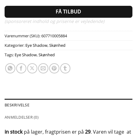
FÅ TILBUD
(sponsoreret indhold og priserne er vejledende)
Varenummer (SKU):
607710005884
Kategorier:
Eye Shadow
,
Skønhed
Tags:
Eye Shadow
,
Skønhed
BESKRIVELSE
ANMELDELSER (0)
in stock
på lager, fragtprisen er på
29
. Varen vil tage
at