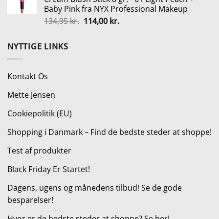
var:
er:
Baby Pink fra NYX Professional Makeup
119,95 kr..
99,00 kr..
Den
Den
134,95
kr.
114,00
kr.
oprindelige
aktuelle
pris
pris
NYTTIGE LINKS
var:
er:
134,95 kr..
114,00 kr..
Kontakt Os
Mette Jensen
Cookiepolitik (EU)
Shopping i Danmark – Find de bedste steder at shoppe!
Test af produkter
Black Friday Er Startet!
Dagens, ugens og månedens tilbud! Se de gode
besparelser!
Hvor er de bedste steder at shoppe? Se her!