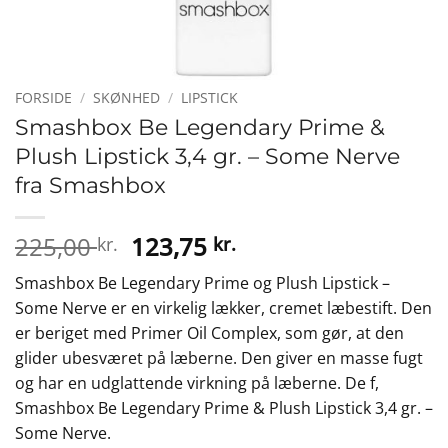
FORSIDE
/
SKØNHED
/
LIPSTICK
Smashbox Be Legendary Prime &
Plush Lipstick 3,4 gr. – Some Nerve
fra Smashbox
Den
Den
225,00
123,75
kr.
kr.
oprindelige
aktuelle
Smashbox Be Legendary Prime og Plush Lipstick –
pris
pris
Some Nerve er en virkelig lækker, cremet læbestift. Den
var:
er:
er beriget med Primer Oil Complex, som gør, at den
225,00 kr..
123,75 kr..
glider ubesværet på læberne. Den giver en masse fugt
og har en udglattende virkning på læberne. De f,
Smashbox Be Legendary Prime & Plush Lipstick 3,4 gr. –
Some Nerve.