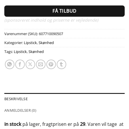
FÅ TILBUD
(sponsoreret indhold og priserne er vejledende)
Varenummer (SKU):
607710090507
Kategorier:
Lipstick
,
Skønhed
Tags:
Lipstick
,
Skønhed
BESKRIVELSE
ANMELDELSER (0)
in stock
på lager, fragtprisen er på
29
. Varen vil tage
at