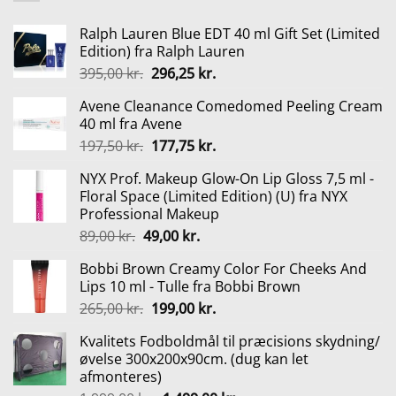
Ralph Lauren Blue EDT 40 ml Gift Set (Limited
Edition) fra Ralph Lauren
Den
Den
395,00
kr.
296,25
kr.
oprindelige
aktuelle
Avene Cleanance Comedomed Peeling Cream
pris
pris
40 ml fra Avene
var:
er:
Den
Den
197,50
kr.
177,75
kr.
395,00 kr..
296,25 kr..
oprindelige
aktuelle
NYX Prof. Makeup Glow-On Lip Gloss 7,5 ml -
pris
pris
Floral Space (Limited Edition) (U) fra NYX
var:
er:
Professional Makeup
197,50 kr..
177,75 kr..
Den
Den
89,00
kr.
49,00
kr.
oprindelige
aktuelle
Bobbi Brown Creamy Color For Cheeks And
pris
pris
Lips 10 ml - Tulle fra Bobbi Brown
var:
er:
Den
Den
265,00
kr.
199,00
kr.
89,00 kr..
49,00 kr..
oprindelige
aktuelle
Kvalitets Fodboldmål til præcisions skydning/
pris
pris
øvelse 300x200x90cm. (dug kan let
var:
er:
afmonteres)
265,00 kr..
199,00 kr..