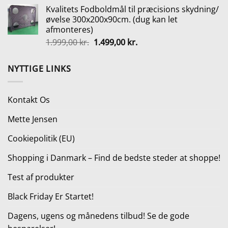
oprindelige
aktuelle
Kvalitets Fodboldmål til præcisions skydning/
pris
pris
øvelse 300x200x90cm. (dug kan let
var:
er:
afmonteres)
265,00 kr..
199,00 kr..
Den
Den
1.999,00
kr.
1.499,00
kr.
oprindelige
aktuelle
pris
pris
NYTTIGE LINKS
var:
er:
1.999,00 kr..
1.499,00 kr..
Kontakt Os
Mette Jensen
Cookiepolitik (EU)
Shopping i Danmark – Find de bedste steder at shoppe!
Test af produkter
Black Friday Er Startet!
Dagens, ugens og månedens tilbud! Se de gode