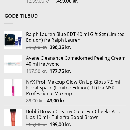
Den
Den
1.999,00
kr.
1.499,00
kr.
oprindelige
aktuelle
pris
pris
GODE TILBUD
var:
er:
1.999,00 kr..
1.499,00 kr..
Ralph Lauren Blue EDT 40 ml Gift Set (Limited
Edition) fra Ralph Lauren
Den
Den
395,00
kr.
296,25
kr.
oprindelige
aktuelle
Avene Cleanance Comedomed Peeling Cream
pris
pris
40 ml fra Avene
var:
er:
Den
Den
197,50
kr.
177,75
kr.
395,00 kr..
296,25 kr..
oprindelige
aktuelle
NYX Prof. Makeup Glow-On Lip Gloss 7,5 ml -
pris
pris
Floral Space (Limited Edition) (U) fra NYX
var:
er:
Professional Makeup
197,50 kr..
177,75 kr..
Den
Den
89,00
kr.
49,00
kr.
oprindelige
aktuelle
Bobbi Brown Creamy Color For Cheeks And
pris
pris
Lips 10 ml - Tulle fra Bobbi Brown
var:
er:
Den
Den
265,00
kr.
199,00
kr.
89,00 kr..
49,00 kr..