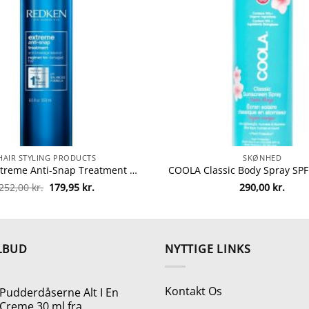
HAIR STYLING PRODUCTS
SKØNHED
Redken Extreme Anti-Snap Treatment 250 ml fra Redken
Den
Den
252,00
kr.
179,95
kr.
290,00
kr.
oprindelige
aktuelle
pris
pris
var:
er:
252,00 kr..
179,95 kr..
LBUD
NYTTIGE LINKS
Kontakt Os
Pudderdåserne Alt I En
Creme 30 ml fra