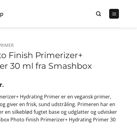
p
PRIMER
 Finish Primerizer+
er 30 ml fra Smashbox
Den
r.
lige
aktuelle
erizer+ Hydrating Primer er en vegansk primer,
pris
og giver en frisk, sund udstråling. Primeren har en
er:
ver en silkeblød fugtet base og udglatter og udvisker
r..
240,00 kr..
hbox Photo Finish Primerizer+ Hydrating Primer 30