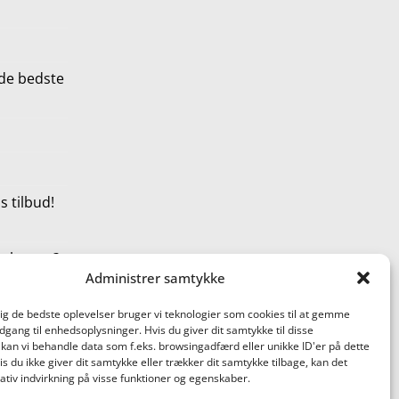
de bedste
 tilbud!
t shoppe?
Administrer samtykke
dig de bedste oplevelser bruger vi teknologier som cookies til at gemme
adgang til enhedsoplysninger. Hvis du giver dit samtykke til disse
 kan vi behandle data som f.eks. browsingadfærd eller unikke ID'er på dette
s du ikke giver dit samtykke eller trækker dit samtykke tilbage, kan det
tiv indvirkning på visse funktioner og egenskaber.