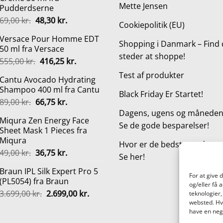
Mette Jensen
Pudderdserne
Den
Den
69,00
kr.
48,30
kr.
Cookiepolitik (EU)
oprindelige
aktuelle
Versace Pour Homme EDT
pris
pris
Shopping i Danmark – Find 
50 ml fra Versace
var:
er:
steder at shoppe!
Den
Den
555,00
kr.
416,25
kr.
69,00 kr..
48,30 kr..
oprindelige
aktuelle
Test af produkter
Cantu Avocado Hydrating
pris
pris
Shampoo 400 ml fra Cantu
var:
er:
Black Friday Er Startet!
Den
Den
89,00
kr.
66,75
kr.
555,00 kr..
416,25 kr..
oprindelige
aktuelle
Dagens, ugens og månedens
Miqura Zen Energy Face
pris
pris
Se de gode besparelser!
Sheet Mask 1 Pieces fra
var:
er:
Miqura
89,00 kr..
66,75 kr..
Hvor er de bedste steder a
Den
Den
49,00
kr.
36,75
kr.
Se her!
oprindelige
aktuelle
Braun IPL Silk Expert Pro 5
pris
pris
For at give 
(PL5054) fra Braun
var:
er:
og/eller få 
Den
Den
3.699,00
kr.
2.699,00
kr.
49,00 kr..
36,75 kr..
teknologier,
oprindelige
aktuelle
websted. Hvi
have en nega
pris
pris