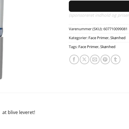
(sponsoreret indhold og priser
Varenummer (SKU):
607710099081
Kategorier:
Face Primer
,
Skønhed
Tags:
Face Primer
,
Skønhed
e
at blive leveret!