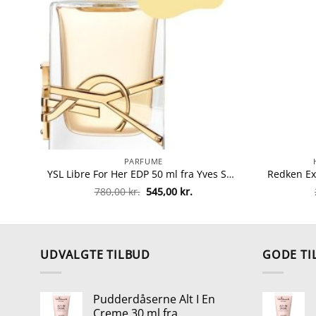
PARFUME
YSL Libre For Her EDP 50 ml fra Yves Saint Laurent
Den
Den
780,00
kr.
545,00
kr.
oprindelige
aktuelle
pris
pris
var:
er:
780,00 kr..
545,00 kr..
UDVALGTE TILBUD
GODE TI
Pudderdåserne Alt I En
Creme 30 ml fra