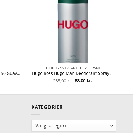
DEODORANT & ANTI-PERSPIRANT
COOLA Classic Body Spray SPF 50 Guava Mango 177 ml fra COOLA
Hugo Boss Hugo Man Deodorant Spray 150 ml fra Hugo Boss
Den
Den
235,00
kr.
88,00
kr.
oprindelige
aktuelle
pris
pris
var:
er:
235,00 kr..
88,00 kr..
KATEGORIER
Kategorier