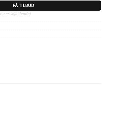
FÅ TILBUD
ne er vejledende)