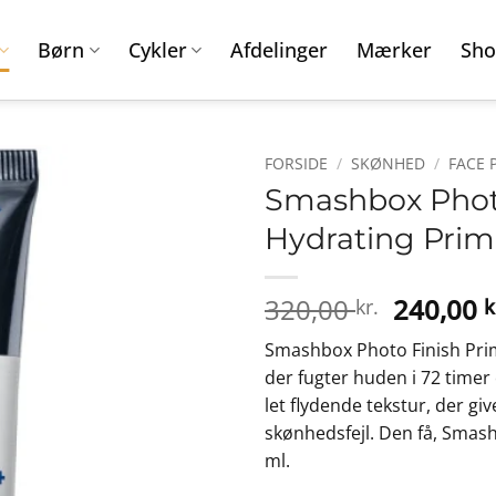
Børn
Cykler
Afdelinger
Mærker
Sho
FORSIDE
/
SKØNHED
/
FACE 
Smashbox Photo
Hydrating Prim
Den
320,00
240,00
kr.
k
oprinde
Smashbox Photo Finish Prim
pris
der fugter huden i 72 timer 
var:
let flydende tekstur, der gi
320,00 k
skønhedsfejl. Den få, Smas
ml.