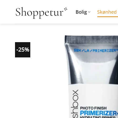
Fortsæt
til
Bolig
Skønhed
indhold
-25%