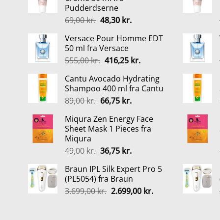
Pudderdserne
Den
Den
69,00
kr.
48,30
kr.
oprindelige
aktuelle
Versace Pour Homme EDT
pris
pris
50 ml fra Versace
var:
er:
Den
Den
555,00
kr.
416,25
kr.
69,00 kr..
48,30 kr..
oprindelige
aktuelle
Cantu Avocado Hydrating
pris
pris
Shampoo 400 ml fra Cantu
var:
er:
Den
Den
89,00
kr.
66,75
kr.
555,00 kr..
416,25 kr..
oprindelige
aktuelle
Miqura Zen Energy Face
pris
pris
Sheet Mask 1 Pieces fra
var:
er:
Miqura
89,00 kr..
66,75 kr..
Den
Den
49,00
kr.
36,75
kr.
oprindelige
aktuelle
Braun IPL Silk Expert Pro 5
pris
pris
(PL5054) fra Braun
var:
er:
Den
Den
3.699,00
kr.
2.699,00
kr.
49,00 kr..
36,75 kr..
oprindelige
aktuelle
pris
pris