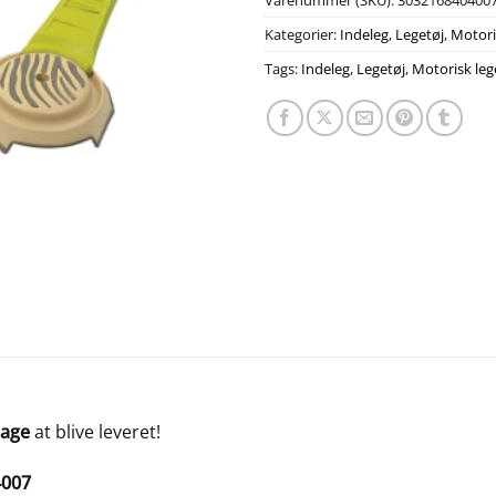
Varenummer (SKU):
303216840400
Kategorier:
Indeleg
,
Legetøj
,
Motori
Tags:
Indeleg
,
Legetøj
,
Motorisk leg
dage
at blive leveret!
4007