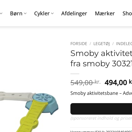
Børn
Cykler
Afdelinger
Mærker
Sho
FORSIDE
/
LEGETØJ
/
INDELE
Smoby aktivite
fra smoby 303
Den
549,00
494,00
kr.
k
oprinde
Smoby aktivitetsbane – Adve
pris
var:
549,00 k
(sponsoreret indhold og priser