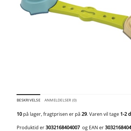
BESKRIVELSE
ANMELDELSER (0)
10
på lager, fragtprisen er på
29
. Varen vil tage
1-2 
Produktid er
3032168404007
og EAN er
303216840