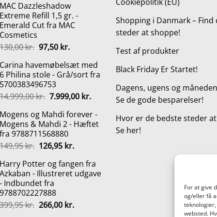
Cookiepolitik (EU)
MAC Dazzleshadow
pris
pris
Extreme Refill 1,5 gr. -
var:
er:
Shopping i Danmark – Find 
Emerald Cut fra MAC
799,00 kr..
399,00 kr..
steder at shoppe!
Cosmetics
Den
Den
130,00
kr.
97,50
kr.
Test af produkter
oprindelige
aktuelle
Carina havemøbelsæt med
pris
pris
Black Friday Er Startet!
6 Philina stole - Grå/sort fra
var:
er:
5700383496753
130,00 kr..
97,50 kr..
Dagens, ugens og månedens
Den
Den
14.999,00
kr.
7.999,00
kr.
Se de gode besparelser!
oprindelige
aktuelle
Mogens og Mahdi forever -
pris
pris
Hvor er de bedste steder a
Mogens & Mahdi 2 - Hæftet
var:
er:
Se her!
fra 9788711568880
14.999,00 kr..
7.999,00 kr..
Den
Den
149,95
kr.
126,95
kr.
oprindelige
aktuelle
Harry Potter og fangen fra
pris
pris
Azkaban - Illustreret udgave
var:
er:
- Indbundet fra
149,95 kr..
126,95 kr..
For at give 
9788702227888
og/eller få 
Den
Den
399,95
kr.
266,00
kr.
teknologier,
oprindelige
aktuelle
websted. Hvi