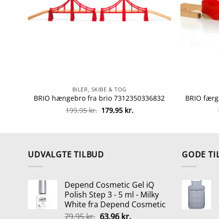
BILER, SKIBE & TOG
BRIO hængebro fra brio 7312350336832
Den
Den
199,95
kr.
179,95
kr.
oprindelige
aktuelle
pris
pris
var:
er:
199,95 kr..
179,95 kr..
UDVALGTE TILBUD
GODE TI
Depend Cosmetic Gel iQ
Polish Step 3 - 5 ml - Milky
White fra Depend Cosmetic
Den
Den
79,95
kr.
63,96
kr.