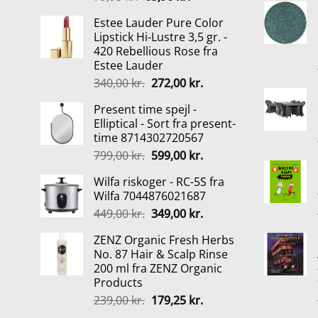
oprindelige
aktuelle
Estee Lauder Pure Color
pris
pris
Lipstick Hi-Lustre 3,5 gr. -
var:
er:
420 Rebellious Rose fra
79,95 kr..
63,96 kr..
Estee Lauder
Den
Den
340,00
kr.
272,00
kr.
oprindelige
aktuelle
Present time spejl -
pris
pris
Elliptical - Sort fra present-
var:
er:
time 8714302720567
340,00 kr..
272,00 kr..
Den
Den
799,00
kr.
599,00
kr.
oprindelige
aktuelle
Wilfa riskoger - RC-5S fra
pris
pris
Wilfa 7044876021687
var:
er:
Den
Den
449,00
kr.
349,00
kr.
799,00 kr..
599,00 kr..
oprindelige
aktuelle
ZENZ Organic Fresh Herbs
pris
pris
No. 87 Hair & Scalp Rinse
var:
er:
200 ml fra ZENZ Organic
449,00 kr..
349,00 kr..
Products
Den
Den
239,00
kr.
179,25
kr.
oprindelige
aktuelle