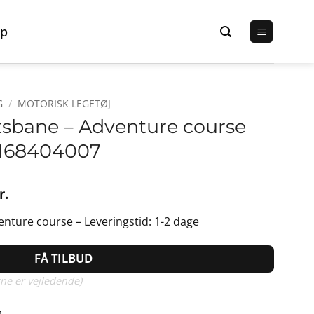
p
G
/
MOTORISK LEGETØJ
tsbane – Adventure course
2168404007
Den
r.
lige
aktuelle
nture course – Leveringstid: 1-2 dage
pris
er:
FÅ TILBUD
r..
494,00 kr..
ne er vejledende)