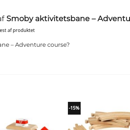
af
Smoby aktivitetsbane – Adventu
test af produktet
ane – Adventure course?
-15%