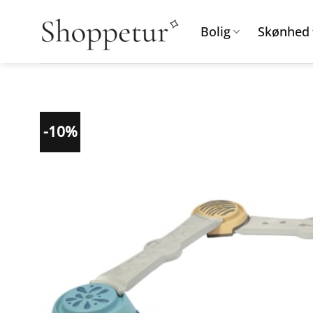
Fortsæt
til
Bolig
Skønhed
indhold
-10%