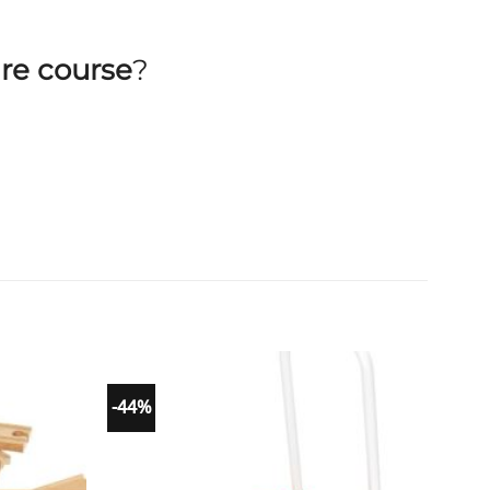
re course
?
-44%