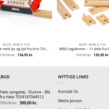
BILER, SKIBE & TOG
BILER, SKIBE & TOG
BRIO færge med lys og lyd fra brio 7312350335699
Den
Den
Den
179,95
kr.
134,95
kr.
159,95
kr.
135,95
kr
oprindelige
aktuelle
oprindeli
pris
pris
pris
var:
er:
var:
179,95 kr..
134,95 kr..
159,95 kr.
LBUD
NYTTIGE LINKS
Kontakt Os
Høie sengetøj - Slumre - Blå
fra Høie 7034187044512
Mette Jensen
Den
Den
799,00
kr.
399,00
kr.
oprindelige
aktuelle