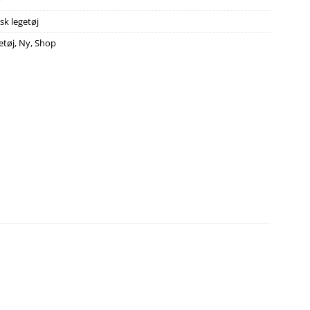
7
sk legetøj
etøj
,
Ny
,
Shop