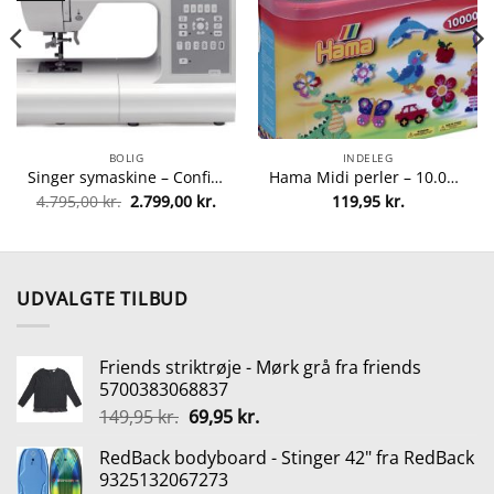
BOLIG
INDELEG
Singer symaskine – Confidence 7470 fra singer 4996856110016
Hama Midi perler – 10.000 stk. fra hama 28178202002
Den
Den
4.795,00
kr.
2.799,00
kr.
119,95
kr.
lle
oprindelige
aktuelle
pris
pris
var:
er:
5 kr..
4.795,00 kr..
2.799,00 kr..
UDVALGTE TILBUD
Friends striktrøje - Mørk grå fra friends
5700383068837
Den
Den
149,95
kr.
69,95
kr.
oprindelige
aktuelle
RedBack bodyboard - Stinger 42" fra RedBack
pris
pris
9325132067273
var:
er: