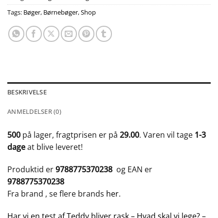
Tags:
Bøger
,
Børnebøger
,
Shop
BESKRIVELSE
ANMELDELSER (0)
500
på lager, fragtprisen er på
29.00
. Varen vil tage
1-3
dage
at blive leveret!
Produktid er
9788775370238
og EAN er
9788775370238
Fra brand
, se flere brands
her
.
Har vi en test af Teddy bliver rask – Hvad skal vi lege? –