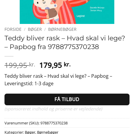
FORSIDE
/
BØGER
/
BØRNEBØGER
Teddy bliver rask – Hvad skal vi lege?
– Papbog fra 9788775370238
Den
Den
199,95
179,95
kr.
kr.
oprindelige
aktuelle
Teddy bliver rask – Hvad skal vi lege? – Papbog –
pris
pris
Leveringstid: 1-3 dage
var:
er:
199,95 kr..
179,95 kr..
FÅ TILBUD
(sponsoreret indhold og priserne er vejledende)
Varenummer (SKU):
9788775370238
Kategorier:
Bøger
,
Børnebøger