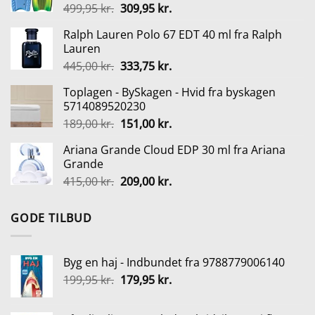
Den
Den
499,95
kr.
309,95
kr.
149,95 kr..
69,95 kr..
oprindelige
aktuelle
Ralph Lauren Polo 67 EDT 40 ml fra Ralph
pris
pris
Lauren
var:
er:
Den
Den
445,00
kr.
333,75
kr.
499,95 kr..
309,95 kr..
oprindelige
aktuelle
Toplagen - BySkagen - Hvid fra byskagen
pris
pris
5714089520230
var:
er:
Den
Den
189,00
kr.
151,00
kr.
445,00 kr..
333,75 kr..
oprindelige
aktuelle
Ariana Grande Cloud EDP 30 ml fra Ariana
pris
pris
Grande
var:
er:
Den
Den
415,00
kr.
209,00
kr.
189,00 kr..
151,00 kr..
oprindelige
aktuelle
pris
pris
GODE TILBUD
var:
er:
415,00 kr..
209,00 kr..
Byg en haj - Indbundet fra 9788779006140
Den
Den
199,95
kr.
179,95
kr.
oprindelige
aktuelle
pris
pris