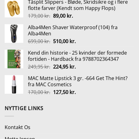
Tåsplit Slippers - Bløde, Skridsikre og i flere
var:
er:
flotte farver (Kendt som Happy Flops)
199,95 kr..
179,95 kr..
Den
Den
179,00
kr.
89,00
kr.
oprindelige
aktuelle
Alba4Men Shaver Waterproof (104) fra
pris
pris
Alba4Men
var:
er:
Den
Den
699,00
kr.
510,00
kr.
179,00 kr..
89,00 kr..
oprindelige
aktuelle
Kend din historie - 25 kvinder der formede
pris
pris
fortiden - Hardback fra 9788702364347
var:
er:
Den
Den
249,95
kr.
224,95
kr.
699,00 kr..
510,00 kr..
oprindelige
aktuelle
MAC Matte Lipstick 3 gr. -664 Get The Hint?
pris
pris
fra MAC Cosmetics
var:
er:
Den
Den
170,00
kr.
127,50
kr.
249,95 kr..
224,95 kr..
oprindelige
aktuelle
pris
pris
NYTTIGE LINKS
var:
er:
170,00 kr..
127,50 kr..
Kontakt Os
Mette Jensen