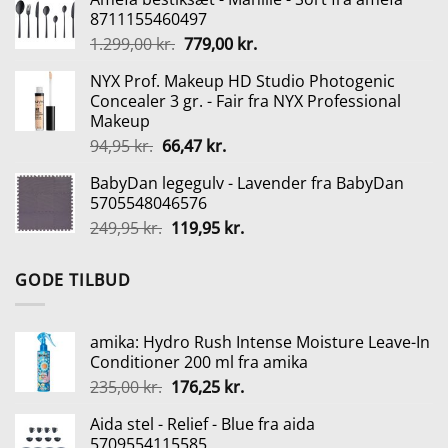
pris
pris
8711155460497
var:
er:
Den
Den
1.299,00
kr.
779,00
kr.
199,95 kr..
160,00 kr..
oprindelige
aktuelle
NYX Prof. Makeup HD Studio Photogenic
pris
pris
Concealer 3 gr. - Fair fra NYX Professional
var:
er:
Makeup
1.299,00 kr..
779,00 kr..
Den
Den
94,95
kr.
66,47
kr.
oprindelige
aktuelle
BabyDan legegulv - Lavender fra BabyDan
pris
pris
5705548046576
var:
er:
Den
Den
249,95
kr.
119,95
kr.
94,95 kr..
66,47 kr..
oprindelige
aktuelle
pris
pris
GODE TILBUD
var:
er:
249,95 kr..
119,95 kr..
amika: Hydro Rush Intense Moisture Leave-In
Conditioner 200 ml fra amika
Den
Den
235,00
kr.
176,25
kr.
oprindelige
aktuelle
Aida stel - Relief - Blue fra aida
pris
pris
5709554115585