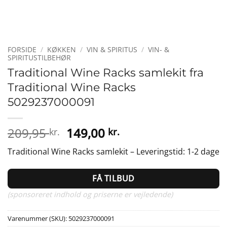
FORSIDE
/
KØKKEN
/
VIN & SPIRITUS
/
VIN- &
SPIRITUSTILBEHØR
Traditional Wine Racks samlekit fra
Traditional Wine Racks
5029237000091
Den
Den
209,95
149,00
kr.
kr.
oprindelige
aktuelle
Traditional Wine Racks samlekit – Leveringstid: 1-2 dage
pris
pris
var:
er:
FÅ TILBUD
209,95 kr..
149,00 kr..
(sponsoreret indhold og priserne er vejledende)
Varenummer (SKU):
5029237000091