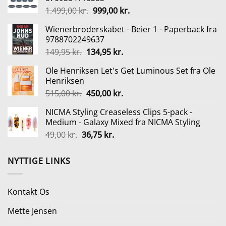
var:
er:
Den
Den
1.499,00
kr.
999,00
kr.
235,00 kr..
176,25 kr..
oprindelige
aktuelle
Wienerbroderskabet - Beier 1 - Paperback fra
pris
pris
9788702249637
var:
er:
Den
Den
149,95
kr.
134,95
kr.
1.499,00 kr..
999,00 kr..
oprindelige
aktuelle
Ole Henriksen Let's Get Luminous Set fra Ole
pris
pris
Henriksen
var:
er:
Den
Den
515,00
kr.
450,00
kr.
149,95 kr..
134,95 kr..
oprindelige
aktuelle
NICMA Styling Creaseless Clips 5-pack -
pris
pris
Medium - Galaxy Mixed fra NICMA Styling
var:
er:
Den
Den
49,00
kr.
36,75
kr.
515,00 kr..
450,00 kr..
oprindelige
aktuelle
pris
pris
NYTTIGE LINKS
var:
er:
49,00 kr..
36,75 kr..
Kontakt Os
Mette Jensen