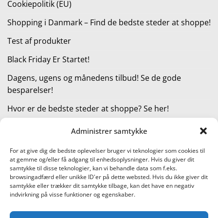
Cookiepolitik (EU)
Shopping i Danmark – Find de bedste steder at shoppe!
Test af produkter
Black Friday Er Startet!
Dagens, ugens og månedens tilbud! Se de gode
besparelser!
Hvor er de bedste steder at shoppe? Se her!
Administrer samtykke
KATEGORIER
For at give dig de bedste oplevelser bruger vi teknologier som cookies til
at gemme og/eller få adgang til enhedsoplysninger. Hvis du giver dit
Kategorier
samtykke til disse teknologier, kan vi behandle data som f.eks.
browsingadfærd eller unikke ID'er på dette websted. Hvis du ikke giver dit
samtykke eller trækker dit samtykke tilbage, kan det have en negativ
indvirkning på visse funktioner og egenskaber.
Læs vores guide til online shopping