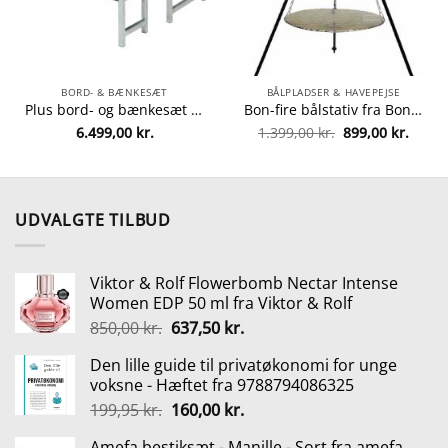
BORD- & BÆNKESÆT
BÅLPLADSER & HAVEPEJSE
Plus bord- og bænkesæt – Alma – Sort fra Plus 5703393717887
Bon-fire bålstativ fra Bon-fire 5708085110021
n
Den
Den
6.499,00
kr.
1.399,00
kr.
899,00
kr.
uelle
oprindelige
aktuel
s
pris
pris
var:
er:
99,00 kr..
1.399,00 kr..
899,00
UDVALGTE TILBUD
Viktor & Rolf Flowerbomb Nectar Intense
Women EDP 50 ml fra Viktor & Rolf
Den
Den
850,00
kr.
637,50
kr.
oprindelige
aktuelle
Den lille guide til privatøkonomi for unge
pris
pris
voksne - Hæftet fra 9788794086325
var:
er:
Den
Den
199,95
kr.
160,00
kr.
850,00 kr..
637,50 kr..
oprindelige
aktuelle
Amefa bestiksæt - Manille - Sort fra amefa