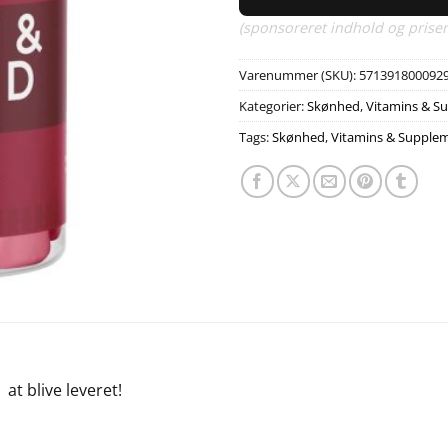
(sponsoreret indhold og priser
Varenummer (SKU):
571391800092
Kategorier:
Skønhed
,
Vitamins & S
Tags:
Skønhed
,
Vitamins & Supple
e
at blive leveret!