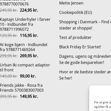
Mette Jensen
9788770070676
Den
Den
249,95
kr.
224,95
kr.
Cookiepolitik (EU)
oprindelige
aktuelle
Kaptajn Underhyler i farver
pris
pris
Shopping i Danmark – Find 
10 - Indbundet fra
var:
er:
steder at shoppe!
9788711996072
249,95 kr..
224,95 kr..
Den
Den
129,95
kr.
116,95
kr.
Test af produkter
oprindelige
aktuelle
At koge bjørn - Indbundet
pris
pris
Black Friday Er Startet!
fra 9788771469264
var:
er:
Den
Den
299,95
kr.
269,95
kr.
129,95 kr..
116,95 kr..
Dagens, ugens og månedens
oprindelige
aktuelle
Se de gode besparelser!
Urban Iki compact adaptor
pris
pris
til front
var:
er:
Hvor er de bedste steder a
Den
Den
149,00
kr.
99,00
kr.
299,95 kr..
269,95 kr..
Se her!
oprindelige
aktuelle
Friends jakke - Rosa fra
pris
pris
Friends 5700383007003
var:
er:
Den
Den
399,95
kr.
149,95
kr.
149,00 kr..
99,00 kr..
oprindelige
aktuelle
For at give 
pris
pris
og/eller få 