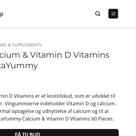
p
INS & SUPPLEMENTS
cium & Vitamin D Vitamins
VitaYummy
n D Vitamins er et kosttilskud, som er udviklet til
år. Vingummierne indeholder Vitamin D og calcium.
rmal optagelse og udnyttelse af calcium og til at
taYummy Calcium & Vitamin D Vitamins 60 Pieces.
FÅ TILBUD