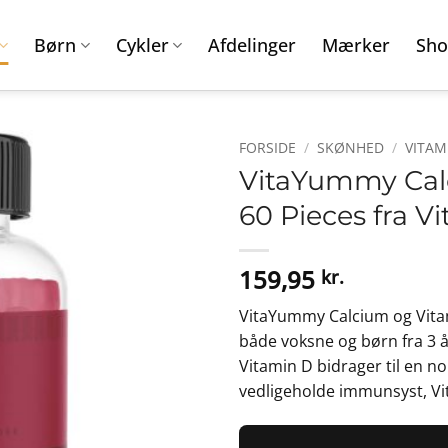
Børn
Cykler
Afdelinger
Mærker
Sho
FORSIDE
/
SKØNHED
/
VITAM
VitaYummy Cal
60 Pieces fra 
159,95
kr.
VitaYummy Calcium og Vitami
både voksne og børn fra 3 
Vitamin D bidrager til en no
vedligeholde immunsyst, Vi