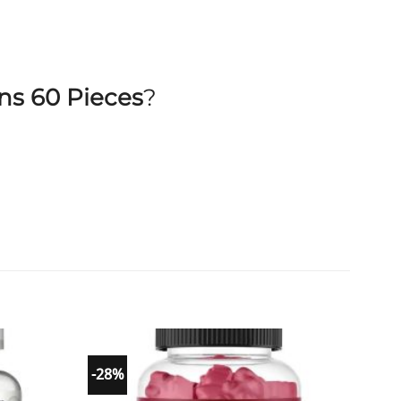
ns 60 Pieces
?
-28%