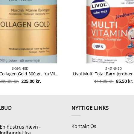
SKØNHED
SKØNHED
Vild Nord Collagen Gold 300 gr. fra Vild Nord
Den
Den
Den
399,00
kr.
225,00
kr.
114,00
kr.
85,50
kr.
oprindelige
aktuelle
oprindel
pris
pris
pris
var:
er:
var:
399,00 kr..
225,00 kr..
114,00 kr
LBUD
NYTTIGE LINKS
Kontakt Os
En hustrus hævn -
Indbundet fra