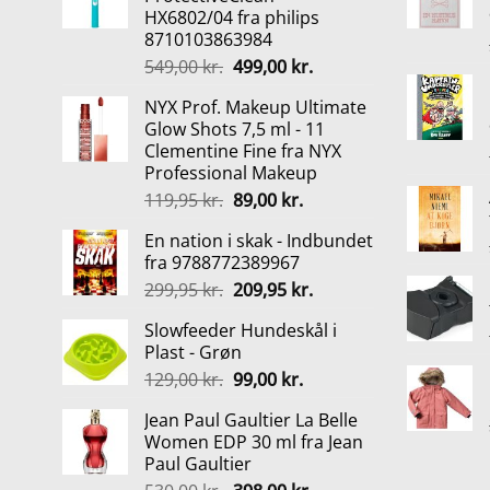
HX6802/04 fra philips
8710103863984
Den
Den
549,00
kr.
499,00
kr.
oprindelige
aktuelle
NYX Prof. Makeup Ultimate
pris
pris
Glow Shots 7,5 ml - 11
var:
er:
Clementine Fine fra NYX
549,00 kr..
499,00 kr..
Professional Makeup
Den
Den
119,95
kr.
89,00
kr.
oprindelige
aktuelle
En nation i skak - Indbundet
pris
pris
fra 9788772389967
var:
er:
Den
Den
299,95
kr.
209,95
kr.
119,95 kr..
89,00 kr..
oprindelige
aktuelle
Slowfeeder Hundeskål i
pris
pris
Plast - Grøn
var:
er:
Den
Den
129,00
kr.
99,00
kr.
299,95 kr..
209,95 kr..
oprindelige
aktuelle
Jean Paul Gaultier La Belle
pris
pris
Women EDP 30 ml fra Jean
var:
er:
Paul Gaultier
129,00 kr..
99,00 kr..
Den
Den