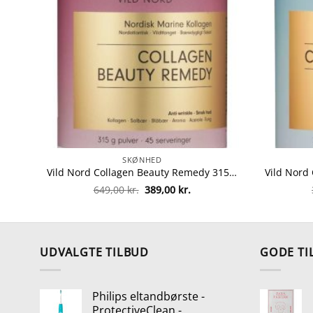
SKØNHED
Vild Nord Collagen Beauty Remedy 315 gr. fra Vild Nord
Den
Den
649,00
kr.
389,00
kr.
oprindelige
aktuelle
pris
pris
var:
er:
649,00 kr..
389,00 kr..
UDVALGTE TILBUD
GODE TI
Philips eltandbørste -
ProtectiveClean -