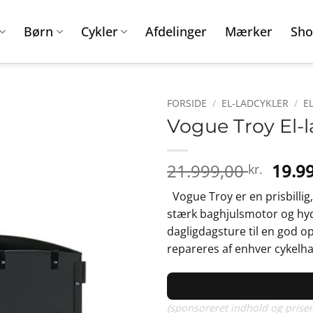
Børn
Cykler
Afdelinger
Mærker
Sho
FORSIDE
/
EL-LADCYKLER
/
E
Vogue Troy El-l
Den
21.999,00
19.9
kr.
oprin
Vogue Troy er en prisbillig,
pris
stærk baghjulsmotor og hyd
var:
dagligdagsture til en god o
21.99
repareres af enhver cykelha
(sponsoreret indhold og priser