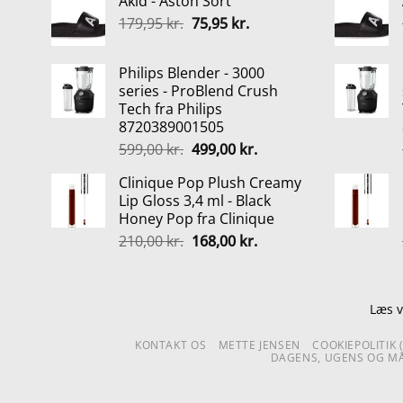
Akid - Aston Sort
pris
pris
Den
Den
179,95
kr.
var:
75,95
kr.
er:
oprindelige
aktuelle
799,00 kr..
599,00 kr..
pris
pris
Philips Blender - 3000
var:
er:
series - ProBlend Crush
179,95 kr..
75,95 kr..
Tech fra Philips
8720389001505
Den
Den
599,00
kr.
499,00
kr.
oprindelige
aktuelle
Clinique Pop Plush Creamy
pris
pris
Lip Gloss 3,4 ml - Black
var:
er:
Honey Pop fra Clinique
599,00 kr..
499,00 kr..
Den
Den
210,00
kr.
168,00
kr.
oprindelige
aktuelle
pris
pris
var:
er:
Læs v
210,00 kr..
168,00 kr..
KONTAKT OS
METTE JENSEN
COOKIEPOLITIK 
DAGENS, UGENS OG MÅ