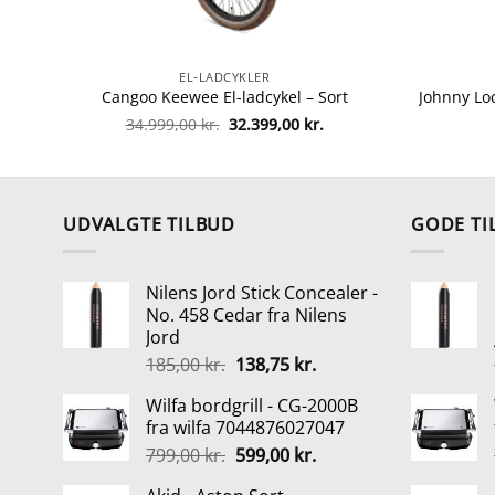
EL-LADCYKLER
Cangoo Keewee El-ladcykel – Sort
Den
Den
34.999,00
kr.
32.399,00
kr.
oprindelige
aktuelle
pris
pris
var:
er:
34.999,00 kr..
32.399,00 kr..
UDVALGTE TILBUD
GODE TI
Nilens Jord Stick Concealer -
No. 458 Cedar fra Nilens
Jord
Den
Den
185,00
kr.
138,75
kr.
oprindelige
aktuelle
Wilfa bordgrill - CG-2000B
pris
pris
fra wilfa 7044876027047
var:
er:
Den
Den
799,00
kr.
599,00
kr.
185,00 kr..
138,75 kr..
oprindelige
aktuelle