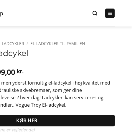
p
L-LADCYKLER
/
EL-LADCYKLER TIL FAMILIEN
adcykel
Den
99,00
kr.
delige
aktuelle
 men yderst fornuftig el-ladcykel i høj kvalitet med
pris
rauliske skivebremser, som gør dine
er:
plevelse ? hver dag! Ladcyklen kan serviceres og
9,00 kr..
19.999,00 kr..
ndler,, Vogue Troy El-ladcykel.
KØB HER
ne er vejledende)