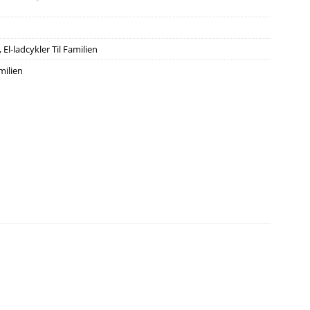
,
El-ladcykler Til Familien
amilien