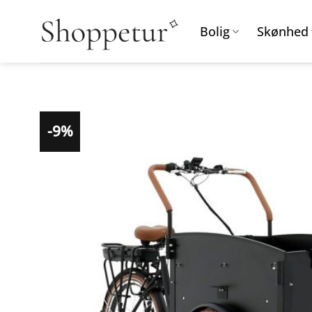
Fortsæt
til
Bolig
Skønhed
indhold
-9%