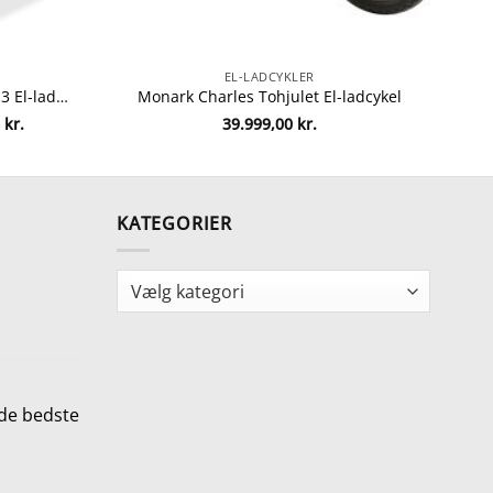
EL-LADCYKLER
Johnny Loco E-Cargo Cruiser 5.3 El-ladcykel – Brighton Blue
Monark Charles Tohjulet El-ladcykel
Den
0
kr.
39.999,00
kr.
ge
aktuelle
pris
er:
kr..
43.995,00 kr..
KATEGORIER
Kategorier
de bedste