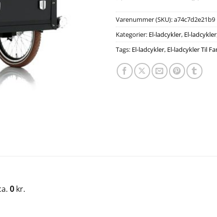
Varenummer (SKU):
a74c7d2e21b9
Kategorier:
El-ladcykler
,
El-ladcykler
Tags:
El-ladcykler
,
El-ladcykler Til F
ca.
0
kr.