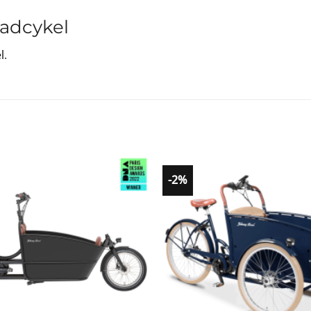
ladcykel
l
.
-2%