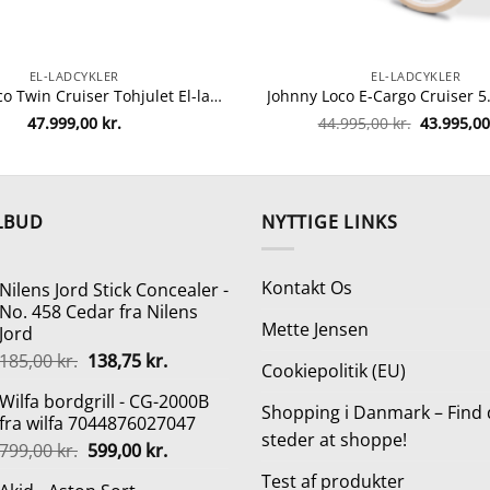
EL-LADCYKLER
EL-LADCYKLER
Johnny Loco Twin Cruiser Tohjulet El-ladcykel – Matte Dutch Delight
Den
47.999,00
kr.
44.995,00
kr.
43.995,0
oprindeli
pris
var:
44.995,00 
LBUD
NYTTIGE LINKS
Kontakt Os
Nilens Jord Stick Concealer -
No. 458 Cedar fra Nilens
Mette Jensen
Jord
Den
Den
185,00
kr.
138,75
kr.
Cookiepolitik (EU)
oprindelige
aktuelle
Wilfa bordgrill - CG-2000B
pris
pris
Shopping i Danmark – Find 
fra wilfa 7044876027047
var:
er:
steder at shoppe!
Den
Den
799,00
kr.
599,00
kr.
185,00 kr..
138,75 kr..
oprindelige
aktuelle
Test af produkter