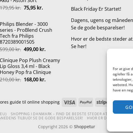
Akid - Aston Sort
pris
pris
Den
Den
179,95
kr.
var:
75,95
kr.
er:
Black Friday Er Startet!
oprindelige
aktuelle
799,00 kr..
599,00 kr..
pris
pris
Dagens, ugens og månedens
Philips Blender - 3000
var:
er:
Se de gode besparelser!
series - ProBlend Crush
179,95 kr..
75,95 kr..
Tech fra Philips
Hvor er de bedste steder a
8720389001505
Se her!
Den
Den
599,00
kr.
499,00
kr.
oprindelige
aktuelle
Clinique Pop Plush Creamy
pris
pris
Lip Gloss 3,4 ml - Black
var:
er:
For at give 
Honey Pop fra Clinique
599,00 kr..
499,00 kr..
og/eller få 
Den
Den
210,00
kr.
168,00
kr.
teknologier,
oprindelige
aktuelle
websted. Hvi
have en nega
pris
pris
var:
er:
Visa
PayPal
Stripe
Mas
ores guide til online shopping
210,00 kr..
168,00 kr..
GO
(EU)
SHOPPING I DANMARK – FIND DE BEDSTE STEDER AT SHOPPE!
TE
NEDENS TILBUD! SE DE GODE BESPARELSER!
HVOR ER DE BEDSTE STE
Copyright 2026 ©
Shoppetur