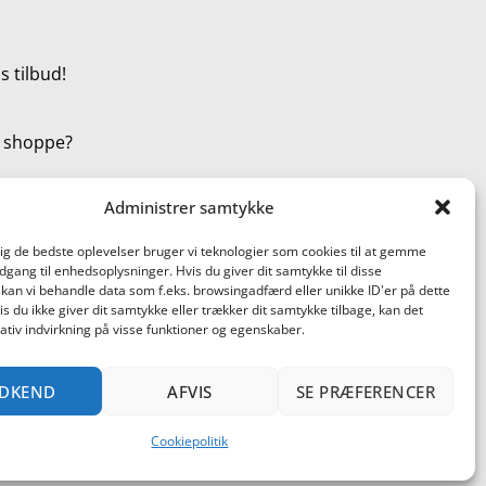
 tilbud!
t shoppe?
Administrer samtykke
dig de bedste oplevelser bruger vi teknologier som cookies til at gemme
adgang til enhedsoplysninger. Hvis du giver dit samtykke til disse
 kan vi behandle data som f.eks. browsingadfærd eller unikke ID'er på dette
s du ikke giver dit samtykke eller trækker dit samtykke tilbage, kan det
tiv indvirkning på visse funktioner og egenskaber.
terCard
Cash
DKEND
AFVIS
SE PRÆFERENCER
On
ST AF PRODUKTER
BLACK FRIDAY ER STARTET!
Delivery
DER AT SHOPPE? SE HER!
Cookiepolitik