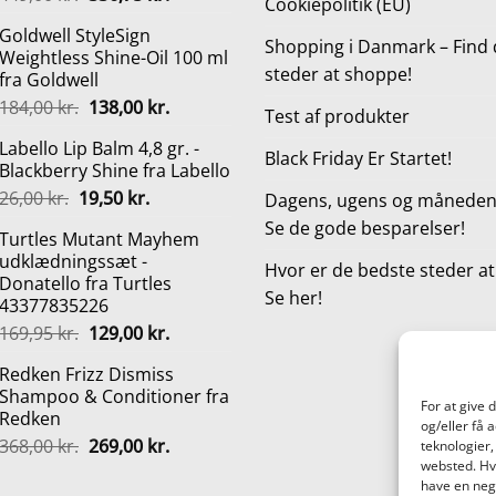
Cookiepolitik (EU)
oprindelige
aktuelle
Goldwell StyleSign
pris
pris
Shopping i Danmark – Find 
Weightless Shine-Oil 100 ml
var:
er:
steder at shoppe!
fra Goldwell
449,00 kr..
336,75 kr..
Den
Den
184,00
kr.
138,00
kr.
Test af produkter
oprindelige
aktuelle
Labello Lip Balm 4,8 gr. -
pris
pris
Black Friday Er Startet!
Blackberry Shine fra Labello
var:
er:
Den
Den
26,00
kr.
19,50
kr.
184,00 kr..
138,00 kr..
Dagens, ugens og månedens
oprindelige
aktuelle
Se de gode besparelser!
Turtles Mutant Mayhem
pris
pris
udklædningssæt -
var:
er:
Hvor er de bedste steder a
Donatello fra Turtles
26,00 kr..
19,50 kr..
Se her!
43377835226
Den
Den
169,95
kr.
129,00
kr.
oprindelige
aktuelle
Redken Frizz Dismiss
pris
pris
Shampoo & Conditioner fra
var:
er:
For at give 
Redken
169,95 kr..
129,00 kr..
og/eller få 
Den
Den
368,00
kr.
269,00
kr.
teknologier,
oprindelige
aktuelle
websted. Hvi
have en nega
pris
pris