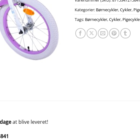
Varenummer (SKU):
871534721584
Kategorier:
Børnecykler
,
Cykler
,
Pig
Tags:
Børnecykler
,
Cykler
,
Pigecykle
 dage
at blive leveret!
5841