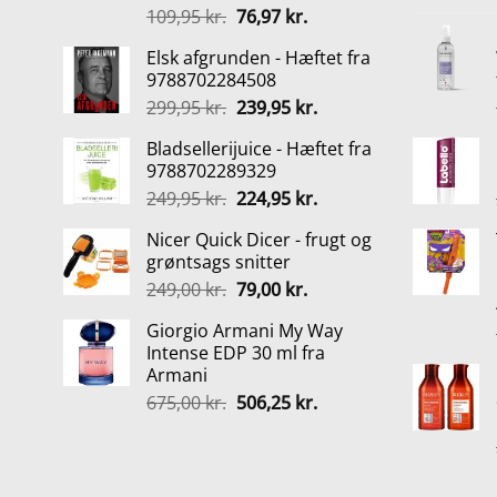
Den
Den
109,95
kr.
76,97
kr.
oprindelige
aktuelle
Elsk afgrunden - Hæftet fra
pris
pris
9788702284508
var:
er:
Den
Den
299,95
kr.
239,95
kr.
109,95 kr..
76,97 kr..
oprindelige
aktuelle
Bladsellerijuice - Hæftet fra
pris
pris
9788702289329
var:
er:
Den
Den
249,95
kr.
224,95
kr.
299,95 kr..
239,95 kr..
oprindelige
aktuelle
Nicer Quick Dicer - frugt og
pris
pris
grøntsags snitter
var:
er:
Den
Den
249,00
kr.
79,00
kr.
249,95 kr..
224,95 kr..
oprindelige
aktuelle
Giorgio Armani My Way
pris
pris
Intense EDP 30 ml fra
var:
er:
Armani
249,00 kr..
79,00 kr..
Den
Den
675,00
kr.
506,25
kr.
oprindelige
aktuelle
pris
pris
var:
er:
675,00 kr..
506,25 kr..