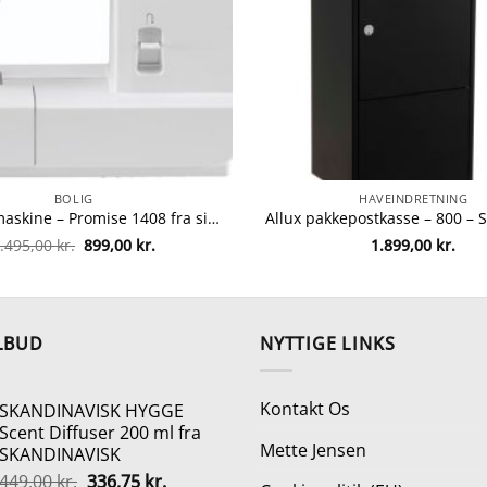
BOLIG
HAVEINDRETNING
Singer symaskine – Promise 1408 fra singer 374318830872
Den
Den
.495,00
kr.
899,00
kr.
1.899,00
kr.
oprindelige
aktuelle
pris
pris
var:
er:
1.495,00 kr..
899,00 kr..
LBUD
NYTTIGE LINKS
Kontakt Os
SKANDINAVISK HYGGE
Scent Diffuser 200 ml fra
Mette Jensen
SKANDINAVISK
Den
Den
449,00
kr.
336,75
kr.