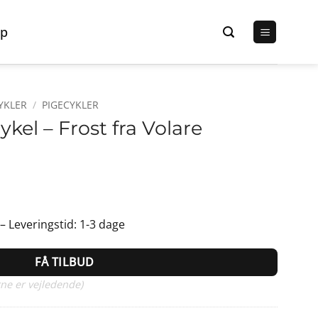
p
YKLER
/
PIGECYKLER
ykel – Frost fra Volare
 – Leveringstid: 1-3 dage
FÅ TILBUD
ne er vejledende)