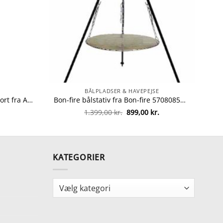
BÅLPLADSER & HAVEPEJSE
Allux pakkepostkasse – 800 – Sort fra Allux 5701701548024
Bon-fire bålstativ fra Bon-fire 5708085110021
Den
Den
1.399,00
kr.
899,00
kr.
oprindelige
aktuelle
pris
pris
var:
er:
1.399,00 kr..
899,00 kr..
KATEGORIER
Kategorier