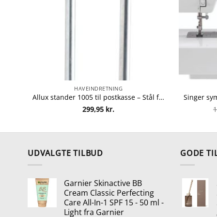
HAVEINDRETNING
Allux stander 1005 til postkasse – Stål fra allux 5709975100511
299,95
kr.
1
UDVALGTE TILBUD
GODE TI
Garnier Skinactive BB
Cream Classic Perfecting
Care All-In-1 SPF 15 - 50 ml -
Light fra Garnier