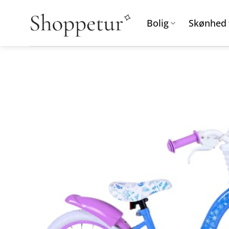
Fortsæt
til
Bolig
Skønhed
indhold