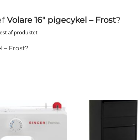
af
Volare 16″ pigecykel – Frost
?
test af produktet
 – Frost?