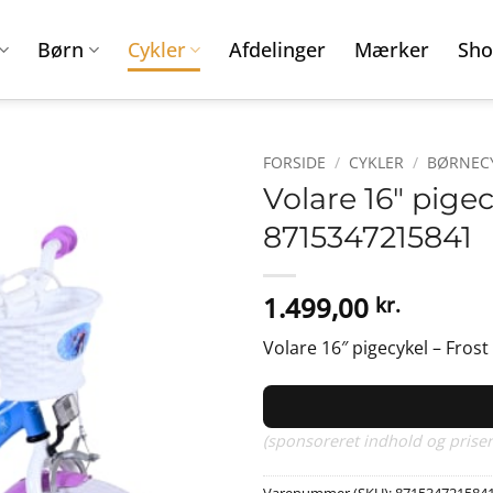
Børn
Cykler
Afdelinger
Mærker
Sho
FORSIDE
/
CYKLER
/
BØRNEC
Volare 16″ pigec
8715347215841
1.499,00
kr.
Volare 16″ pigecykel – Frost
(sponsoreret indhold og priser