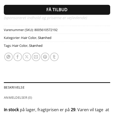
FÅ TILBUD
(sponsoreret indhold og priserne er vejledende)
Varenummer (SKU):
8005610572192
Kategorier:
Hair Color
,
Skønhed
Tags:
Hair Color
,
Skønhed
BESKRIVELSE
ANMELDELSER (0)
in stock
på lager, fragtprisen er på
29
. Varen vil tage
at