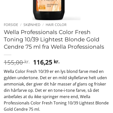
FORSIDE
/
SKØNHED
/
HAIR COLOR
Wella Professionals Color Fresh
Toning 10/39 Lightest Blonde Gold
Cendre 75 ml fra Wella Professionals
Den
Den
155,00
116,25
kr.
kr.
oprindelige
aktuelle
Wella Color Fresh 10/39 er en lys blond farve med en
pris
pris
gylden undertone. Det er en mild skyllefarve helt uden
var:
er:
ammoniak, der giver dit hår masser af glans og frisker
155,00 kr..
116,25 kr..
din hårfarve op. Det er en tone-i-tone farve, så det
anbefales at du ikke springer mere end, Wella
Professionals Color Fresh Toning 10/39 Lightest Blonde
Gold Cendre 75 ml.