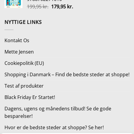
var:
er:
Den
Den
199,95
kr.
179,95
kr.
10.999,00 kr..
4.999,00 kr..
oprindelige
aktuelle
pris
pris
NYTTIGE LINKS
var:
er:
199,95 kr..
179,95 kr..
Kontakt Os
Mette Jensen
Cookiepolitik (EU)
Shopping i Danmark – Find de bedste steder at shoppe!
Test af produkter
Black Friday Er Startet!
Dagens, ugens og månedens tilbud! Se de gode
besparelser!
Hvor er de bedste steder at shoppe? Se her!