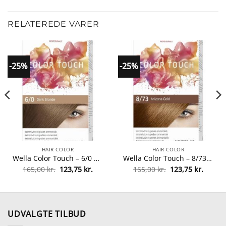
RELATEREDE VARER
-25%
-25%
HAIR COLOR
HAIR COLOR
Wella Color Touch – 6/0 Dark Blonde fra Wella
Wella Color Touch – 8/73 Arizona Gold fra Wella
Den
Den
Den
Den
165,00
kr.
123,75
kr.
165,00
kr.
123,75
kr.
lle
oprindelige
aktuelle
oprindelige
aktuel
pris
pris
pris
pris
var:
er:
var:
er:
0 kr..
165,00 kr..
123,75 kr..
165,00 kr..
123,75 
UDVALGTE TILBUD