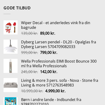
oprindelige
aktuelle
pris
pris
GODE TILBUD
var:
er:
529,00 kr..
396,75 kr..
Wiper Decal - et anderledes vink fra din
bagrude
Den
Den
139,00
kr.
89,00
kr.
oprindelige
aktuelle
Dyberg Larsen pendel - DL20 - Opalglas fra
pris
pris
Dyberg Larsen 5704709082033
var:
er:
Den
Den
999,00
kr.
799,00
kr.
139,00 kr..
89,00 kr..
oprindelige
aktuelle
Wella Professionals EIMI Boost Bounce 300
pris
pris
ml fra Wella Professionals
var:
er:
Den
Den
245,00
kr.
142,00
kr.
999,00 kr..
799,00 kr..
oprindelige
aktuelle
Living & more 3 pers. sofa - Nova - Stone fra
pris
pris
Living & more 5712763548983
var:
er:
Den
Den
10.999,00
kr.
4.999,00
kr.
245,00 kr..
142,00 kr..
oprindelige
aktuelle
Børn i andre lande - Indbundet fra
pris
pris
9788702271010