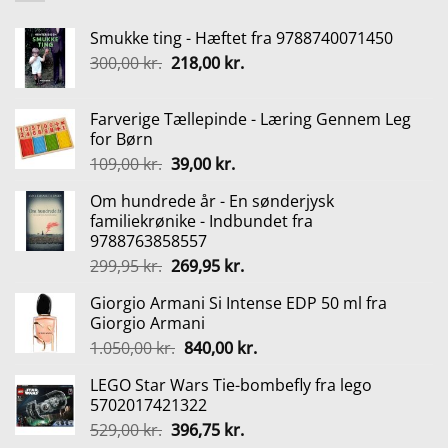
Smukke ting - Hæftet fra 9788740071450
Den
Den
300,00
kr.
218,00
kr.
oprindelige
aktuelle
pris
pris
Farverige Tællepinde - Læring Gennem Leg
var:
er:
for Børn
300,00 kr..
218,00 kr..
Den
Den
109,00
kr.
39,00
kr.
oprindelige
aktuelle
Om hundrede år - En sønderjysk
pris
pris
familiekrønike - Indbundet fra
var:
er:
9788763858557
109,00 kr..
39,00 kr..
Den
Den
299,95
kr.
269,95
kr.
oprindelige
aktuelle
Giorgio Armani Si Intense EDP 50 ml fra
pris
pris
Giorgio Armani
var:
er:
Den
Den
1.050,00
kr.
840,00
kr.
299,95 kr..
269,95 kr..
oprindelige
aktuelle
LEGO Star Wars Tie-bombefly fra lego
pris
pris
5702017421322
var:
er:
Den
Den
529,00
kr.
396,75
kr.
1.050,00 kr..
840,00 kr..