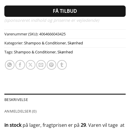
FÅ TILBUD
(sponsoreret indhold og priserne er vejledende)
Varenummer (SKU):
4064666043425
Kategorier:
Shampoo & Conditioner
,
Skønhed
Tags:
Shampoo & Conditioner
,
Skønhed
BESKRIVELSE
ANMELDELSER (0)
in stock
på lager, fragtprisen er på
29
. Varen vil tage
at