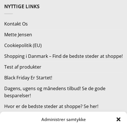
var:
er:
NYTTIGE LINKS
305,00 kr..
228,75 kr..
Kontakt Os
Mette Jensen
Cookiepolitik (EU)
Shopping i Danmark – Find de bedste steder at shoppe!
Test af produkter
Black Friday Er Startet!
Dagens, ugens og månedens tilbud! Se de gode
besparelser!
Hvor er de bedste steder at shoppe? Se her!
Administrer samtykke
KATEGORIER