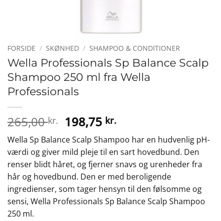
FORSIDE
/
SKØNHED
/
SHAMPOO & CONDITIONER
Wella Professionals Sp Balance Scalp
Shampoo 250 ml fra Wella
Professionals
Den
Den
265,00
198,75
kr.
kr.
oprindelige
aktuelle
Wella Sp Balance Scalp Shampoo har en hudvenlig pH-
pris
pris
værdi og giver mild pleje til en sart hovedbund. Den
var:
er:
renser blidt håret, og fjerner snavs og urenheder fra
265,00 kr..
198,75 kr..
hår og hovedbund. Den er med beroligende
ingredienser, som tager hensyn til den følsomme og
sensi, Wella Professionals Sp Balance Scalp Shampoo
250 ml.