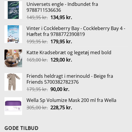
Universets engle - Indbundet fra
9788711536636
Den
Den
149,95
kr.
134,95
kr.
oprindelige
aktuelle
Vinter i Cockleberry Bay - Cockleberry Bay 4 -
pris
pris
Hæftet fra 9788772390819
var:
er:
Den
Den
199,95
kr.
179,95
kr.
149,95 kr..
134,95 kr..
oprindelige
aktuelle
Katte Kradsebræt og legetøj med bold
pris
pris
Den
Den
169,00
kr.
var:
129,00
kr.
er:
oprindelige
aktuelle
199,95 kr..
179,95 kr..
pris
pris
Friends heldragt i merinould - Beige fra
var:
er:
Friends 5700382782376
169,00 kr..
129,00 kr..
Den
Den
179,95
kr.
90,00
kr.
oprindelige
aktuelle
Wella Sp Volumize Mask 200 ml fra Wella
pris
pris
Den
Den
305,00
kr.
var:
228,75
kr.
er:
oprindelige
aktuelle
179,95 kr..
90,00 kr..
pris
pris
var:
er:
GODE TILBUD