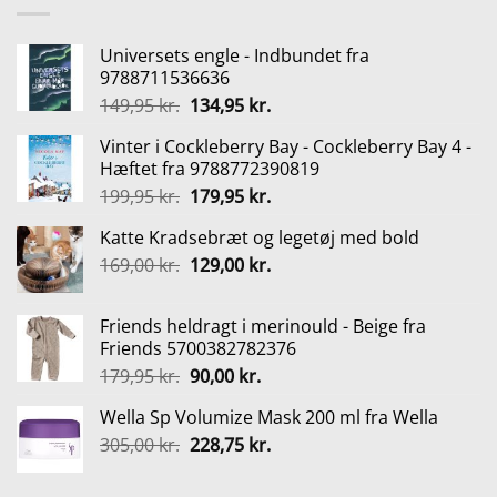
305,00 kr..
228,75 kr..
Universets engle - Indbundet fra
9788711536636
Den
Den
149,95
kr.
134,95
kr.
oprindelige
aktuelle
Vinter i Cockleberry Bay - Cockleberry Bay 4 -
pris
pris
Hæftet fra 9788772390819
var:
er:
Den
Den
199,95
kr.
179,95
kr.
149,95 kr..
134,95 kr..
oprindelige
aktuelle
Katte Kradsebræt og legetøj med bold
pris
pris
Den
Den
169,00
kr.
var:
129,00
kr.
er:
oprindelige
aktuelle
199,95 kr..
179,95 kr..
pris
pris
Friends heldragt i merinould - Beige fra
var:
er:
Friends 5700382782376
169,00 kr..
129,00 kr..
Den
Den
179,95
kr.
90,00
kr.
oprindelige
aktuelle
Wella Sp Volumize Mask 200 ml fra Wella
pris
pris
Den
Den
305,00
kr.
var:
228,75
kr.
er:
oprindelige
aktuelle
179,95 kr..
90,00 kr..
pris
pris