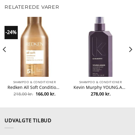
RELATEREDE VARER
-24%
SHAMPOO & CONDITIONER
SHAMPOO & CONDITIONER
Redken All Soft Conditioner 300 ml fra Redken
Kevin Murphy YOUNG.AGAIN 100 ml fra Kevin Murphy
Den
Den
218,00
kr.
166,00
kr.
278,00
kr.
lle
oprindelige
aktuelle
pris
pris
var:
er:
0 kr..
218,00 kr..
166,00 kr..
UDVALGTE TILBUD