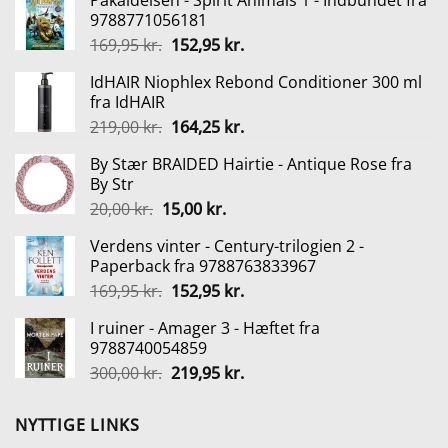
Påkaldelsen - Spirit Animals 1 - Indbundet fra
9788771056181
Den
Den
169,95
kr.
152,95
kr.
oprindelige
aktuelle
IdHAIR Niophlex Rebond Conditioner 300 ml
pris
pris
fra IdHAIR
var:
er:
Den
Den
219,00
kr.
164,25
kr.
169,95 kr..
152,95 kr..
oprindelige
aktuelle
By Stær BRAIDED Hairtie - Antique Rose fra
pris
pris
By Str
var:
er:
Den
Den
20,00
kr.
15,00
kr.
219,00 kr..
164,25 kr..
oprindelige
aktuelle
Verdens vinter - Century-trilogien 2 -
pris
pris
Paperback fra 9788763833967
var:
er:
Den
Den
169,95
kr.
152,95
kr.
20,00 kr..
15,00 kr..
oprindelige
aktuelle
I ruiner - Amager 3 - Hæftet fra
pris
pris
9788740054859
var:
er:
Den
Den
300,00
kr.
219,95
kr.
169,95 kr..
152,95 kr..
oprindelige
aktuelle
pris
pris
NYTTIGE LINKS
var:
er: