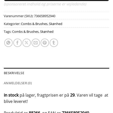
(sponsoreret indhold og priserne er vejledende)
Varenummer (SKU):
736658952940
Kategorier:
Combs & Brushes
,
Skønhed
Tags:
Combs & Brushes
,
Skønhed
BESKRIVELSE
ANMELDELSER (0)
in stock
på lager, fragtprisen er på
29
. Varen vil tage
at
blive leveret!