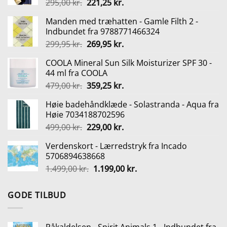
Den
Den
295,00
kr.
221,25
kr.
oprindelige
aktuelle
Manden med træhatten - Gamle Filth 2 -
pris
pris
Indbundet fra 9788771466324
var:
er:
Den
Den
299,95
kr.
269,95
kr.
295,00 kr..
221,25 kr..
oprindelige
aktuelle
COOLA Mineral Sun Silk Moisturizer SPF 30 -
pris
pris
44 ml fra COOLA
var:
er:
Den
Den
479,00
kr.
359,25
kr.
299,95 kr..
269,95 kr..
oprindelige
aktuelle
Høie badehåndklæde - Solastranda - Aqua fra
pris
pris
Høie 7034188702596
var:
er:
Den
Den
499,00
kr.
229,00
kr.
479,00 kr..
359,25 kr..
oprindelige
aktuelle
Verdenskort - Lærredstryk fra Incado
pris
pris
5706894638668
var:
er:
Den
Den
1.499,00
kr.
1.199,00
kr.
499,00 kr..
229,00 kr..
oprindelige
aktuelle
pris
pris
GODE TILBUD
var:
er:
1.499,00 kr..
1.199,00 kr..