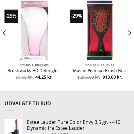
-25%
-29%
COMBS & BRUSHES
COMBS & BRUSHES
Brushworks HD Detangling Hair Brush fra Brushworks
Mason Pearson Brush Bristle & Nylon (BN3) fra vrige Mrker
Den
Den
Den
Den
59,00
kr.
44,25
kr.
1.295,00
kr.
913,00
kr.
oprindelige
aktuelle
oprindelige
aktuel
pris
pris
pris
pris
var:
er:
var:
er:
59,00 kr..
44,25 kr..
1.295,00 kr..
913,00
UDVALGTE TILBUD
Estee Lauder Pure Color Envy 3,5 gr. - 410
Dynamic fra Estee Lauder