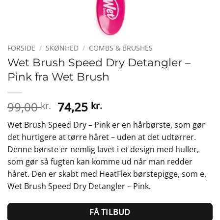
FORSIDE
/
SKØNHED
/
COMBS & BRUSHES
Wet Brush Speed Dry Detangler –
Pink fra Wet Brush
Den
Den
99,00
74,25
kr.
kr.
oprindelige
aktuelle
Wet Brush Speed Dry – Pink er en hårbørste, som gør
pris
pris
det hurtigere at tørre håret – uden at det udtørrer.
var:
er:
Denne børste er nemlig lavet i et design med huller,
99,00 kr..
74,25 kr..
som gør så fugten kan komme ud når man redder
håret. Den er skabt med HeatFlex børstepigge, som e,
Wet Brush Speed Dry Detangler – Pink.
FÅ TILBUD