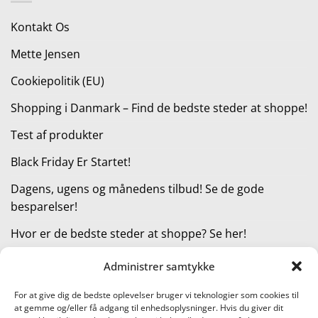
300,00 kr..
219,95 kr..
Kontakt Os
Mette Jensen
Cookiepolitik (EU)
Shopping i Danmark – Find de bedste steder at shoppe!
Test af produkter
Black Friday Er Startet!
Dagens, ugens og månedens tilbud! Se de gode
besparelser!
Hvor er de bedste steder at shoppe? Se her!
Administrer samtykke
KATEGORIER
For at give dig de bedste oplevelser bruger vi teknologier som cookies til
at gemme og/eller få adgang til enhedsoplysninger. Hvis du giver dit
Kategorier