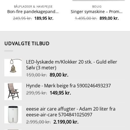
BÅLPLADSER & HAVEPEJSE
BOLIG
Bon-fire pandekagepande fra Bon-fire 5708085100091
Singer symaskine – Promise 1408 fra singer 374318830872
Den
Den
Den
Den
249,95
kr.
189,95
kr.
1.495,00
kr.
899,00
kr.
oprindelige
aktuelle
oprindelige
aktuel
pris
pris
pris
pris
var:
er:
var:
er:
249,95 kr..
189,95 kr..
1.495,00 kr..
899,00
UDVALGTE TILBUD
LED-lyskæde m/Klokker 20 stk. - Guld eller
Sølv (3 meter)
Den
Den
159,00
kr.
89,00
kr.
oprindelige
aktuelle
Hynde - Mørk beige fra 5900246493237
pris
pris
Den
Den
299,95
kr.
var:
149,95
kr.
er:
oprindelige
aktuelle
159,00 kr..
89,00 kr..
pris
pris
eeese air care affugter - Adam 20 liter fra
var:
er:
eeese-air-care 5704841025097
299,95 kr..
149,95 kr..
Den
Den
2.995,00
kr.
2.199,00
kr.
oprindelige
aktuelle