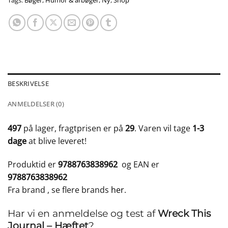
Tags:
Bøger
,
Humor & årbøger
,
Ny
,
Shop
BESKRIVELSE
ANMELDELSER (0)
497
på lager, fragtprisen er på
29
. Varen vil tage
1-3
dage
at blive leveret!
Produktid er
9788763838962
og EAN er
9788763838962
Fra brand
, se flere brands
her
.
Har vi en anmeldelse og test af
Wreck This
Journal – Hæftet
?