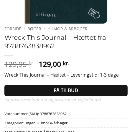
FORSIDE
/
BØGER
/
HUMOR & ÅRBØGER
Wreck This Journal – Hæftet fra
9788763838962
Den
Den
129,95
129,00
kr.
kr.
oprindelige
aktuelle
Wreck This Journal – Hæftet – Leveringstid: 1-3 dage
pris
pris
var:
er:
FÅ TILBUD
129,95 kr..
129,00 kr..
(sponsoreret indhold og priserne er vejledende)
Varenummer (SKU):
9788763838962
Kategorier:
Bøger
,
Humor & årbøger