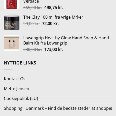
Versace
var:
er:
Den
Den
665,00
kr.
498,75
kr.
129,95 kr..
116,95 kr..
oprindelige
aktuelle
The Clay 100 ml fra vrige Mrker
pris
pris
Den
Den
99,00
kr.
72,00
var:
kr.
er:
oprindelige
aktuelle
665,00 kr..
498,75 kr..
pris
pris
Lowengrip Healthy Glow Hand Soap & Hand
var:
er:
Balm Kit fra Lowengrip
99,00 kr..
72,00 kr..
Den
Den
230,00
kr.
173,00
kr.
oprindelige
aktuelle
pris
pris
NYTTIGE LINKS
var:
er:
230,00 kr..
173,00 kr..
Kontakt Os
Mette Jensen
Cookiepolitik (EU)
Shopping i Danmark – Find de bedste steder at shoppe!