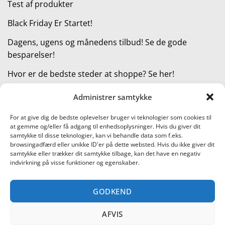
Test af produkter
Black Friday Er Startet!
Dagens, ugens og månedens tilbud! Se de gode
besparelser!
Hvor er de bedste steder at shoppe? Se her!
Administrer samtykke
KATEGORIER
For at give dig de bedste oplevelser bruger vi teknologier som cookies til
at gemme og/eller få adgang til enhedsoplysninger. Hvis du giver dit
Kategorier
samtykke til disse teknologier, kan vi behandle data som f.eks.
browsingadfærd eller unikke ID'er på dette websted. Hvis du ikke giver dit
samtykke eller trækker dit samtykke tilbage, kan det have en negativ
indvirkning på visse funktioner og egenskaber.
Læs vores guide til online shopping
GODKEND
Visa
PayPal
Stripe
MasterCard
Cash
On
AFVIS
KONTAKT OS
METTE JENSEN
COOKIEPOLITIK (EU)
Delivery
SHOPPING I DANMARK – FIND DE BEDSTE STEDER AT SHOPPE!