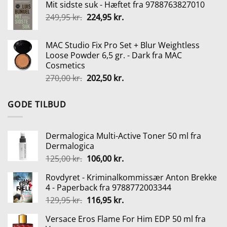
Mit sidste suk - Hæftet fra 9788763827010
pris
pris
Den
Den
249,95
kr.
224,95
var:
kr.
er:
oprindelige
aktuelle
2.995,00 kr..
2.199,00 kr..
pris
pris
MAC Studio Fix Pro Set + Blur Weightless
var:
er:
Loose Powder 6,5 gr. - Dark fra MAC
249,95 kr..
224,95 kr..
Cosmetics
Den
Den
270,00
kr.
202,50
kr.
oprindelige
aktuelle
pris
pris
GODE TILBUD
var:
er:
270,00 kr..
202,50 kr..
Dermalogica Multi-Active Toner 50 ml fra
Dermalogica
Den
Den
125,00
kr.
106,00
kr.
oprindelige
aktuelle
Rovdyret - Kriminalkommissær Anton Brekke
pris
pris
4 - Paperback fra 9788772003344
var:
er:
Den
Den
129,95
kr.
116,95
kr.
125,00 kr..
106,00 kr..
oprindelige
aktuelle
Versace Eros Flame For Him EDP 50 ml fra
pris
pris