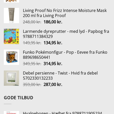
oprindelige
aktuelle
pris
pris
Living Proof No Frizz Intense Moisture Mask
var:
er:
200 ml fra Living Proof
249,95 kr..
224,95 kr..
Den
Den
248,00
kr.
186,00
kr.
oprindelige
aktuelle
Larmende dyreprutter - med lyd - Papbog fra
pris
pris
9788711384329
var:
er:
Den
Den
149,95
kr.
134,95
kr.
248,00 kr..
186,00 kr..
oprindelige
aktuelle
Funko Pokémonfigur - Pop - Eevee fra Funko
pris
pris
889698650441
var:
er:
Den
Den
349,95
kr.
314,95
kr.
149,95 kr..
134,95 kr..
oprindelige
aktuelle
Debel persienne - Twist - Hvid fra debel
pris
pris
5702330132233
var:
er:
Den
Den
359,00
kr.
287,00
kr.
349,95 kr..
314,95 kr..
oprindelige
aktuelle
pris
pris
GODE TILBUD
var:
er:
359,00 kr..
287,00 kr..
Hvalpebogen - Hæftet fra 9788711905234