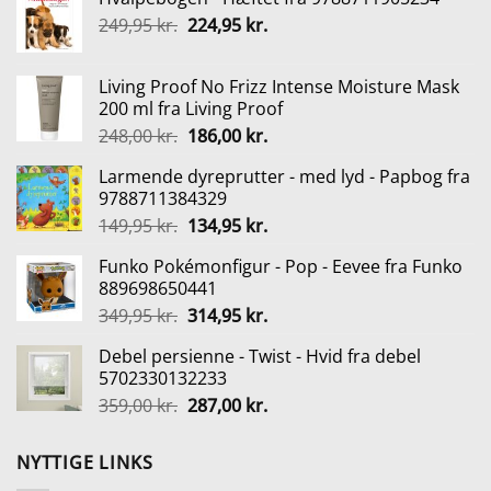
Den
Den
249,95
kr.
224,95
kr.
oprindelige
aktuelle
pris
pris
Living Proof No Frizz Intense Moisture Mask
var:
er:
200 ml fra Living Proof
249,95 kr..
224,95 kr..
Den
Den
248,00
kr.
186,00
kr.
oprindelige
aktuelle
Larmende dyreprutter - med lyd - Papbog fra
pris
pris
9788711384329
var:
er:
Den
Den
149,95
kr.
134,95
kr.
248,00 kr..
186,00 kr..
oprindelige
aktuelle
Funko Pokémonfigur - Pop - Eevee fra Funko
pris
pris
889698650441
var:
er:
Den
Den
349,95
kr.
314,95
kr.
149,95 kr..
134,95 kr..
oprindelige
aktuelle
Debel persienne - Twist - Hvid fra debel
pris
pris
5702330132233
var:
er:
Den
Den
359,00
kr.
287,00
kr.
349,95 kr..
314,95 kr..
oprindelige
aktuelle
pris
pris
NYTTIGE LINKS
var:
er: