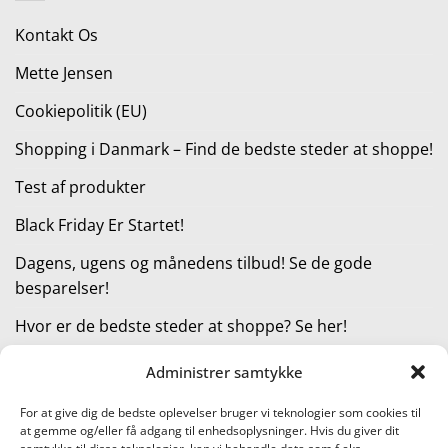
359,00 kr..
287,00 kr..
Kontakt Os
Mette Jensen
Cookiepolitik (EU)
Shopping i Danmark – Find de bedste steder at shoppe!
Test af produkter
Black Friday Er Startet!
Dagens, ugens og månedens tilbud! Se de gode
besparelser!
Hvor er de bedste steder at shoppe? Se her!
Administrer samtykke
KATEGORIER
For at give dig de bedste oplevelser bruger vi teknologier som cookies til
at gemme og/eller få adgang til enhedsoplysninger. Hvis du giver dit
Kategorier