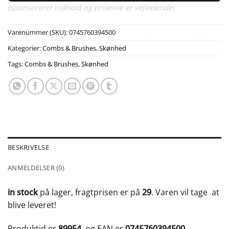
(sponsoreret indhold og priserne er vejledende)
Varenummer (SKU):
0745760394500
Kategorier:
Combs & Brushes
,
Skønhed
Tags:
Combs & Brushes
,
Skønhed
BESKRIVELSE
ANMELDELSER (0)
in stock
på lager, fragtprisen er på
29
. Varen vil tage
at
blive leveret!
Produktid er
89954
og EAN er
0745760394500