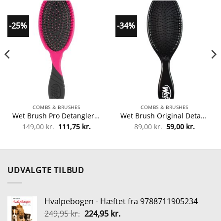
-25%
-34%
COMBS & BRUSHES
COMBS & BRUSHES
Wet Brush Pro Detangler – Pink fra Wet Brush
Wet Brush Original Detangler – Black fra Wet Brush
Den
Den
Den
Den
149,00
kr.
111,75
kr.
89,00
kr.
59,00
kr.
elle
oprindelige
aktuelle
oprindelige
aktuelle
pris
pris
pris
pris
var:
er:
var:
er:
00 kr..
149,00 kr..
111,75 kr..
89,00 kr..
59,00 kr
UDVALGTE TILBUD
Hvalpebogen - Hæftet fra 9788711905234
Den
Den
249,95
kr.
224,95
kr.