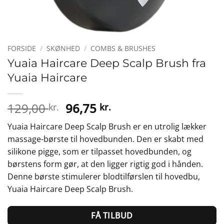
FORSIDE
/
SKØNHED
/
COMBS & BRUSHES
Yuaia Haircare Deep Scalp Brush fra
Yuaia Haircare
Den
Den
129,00
96,75
kr.
kr.
oprindelige
aktuelle
Yuaia Haircare Deep Scalp Brush er en utrolig lækker
pris
pris
massage-børste til hovedbunden. Den er skabt med
var:
er:
silikone pigge, som er tilpasset hovedbunden, og
129,00 kr..
96,75 kr..
børstens form gør, at den ligger rigtig god i hånden.
Denne børste stimulerer blodtilførslen til hovedbu,
Yuaia Haircare Deep Scalp Brush.
FÅ TILBUD