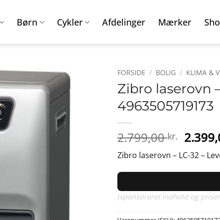
Børn
Cykler
Afdelinger
Mærker
Sho
FORSIDE
/
BOLIG
/
KLIMA & 
Zibro laserovn –
4963505719173
Den
2.799,00
2.399
kr.
oprind
Zibro laserovn – LC-32 – Lev
pris
var:
2.799,0
(sponsoreret indhold og priser