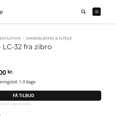
p
VENTILATION
/
VARMEBLÆSERE & ELPEJSE
 LC-32 fra zibro
Den
,00
kr.
elige
aktuelle
eringstid: 1-3 dage
pris
er:
FÅ TILBUD
0 kr..
2.399,00 kr..
ne er vejledende)