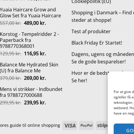
Cookiepolitik (EU)
oprindelige
aktuelle
Yuaia Haircare Grow and
pris
pris
Shopping i Danmark – Find 
Glow Set fra Yuaia Haircare
var:
er:
steder at shoppe!
Den
Den
557,00
kr.
489,00
kr.
1.399,00 kr..
799,00 kr..
oprindelige
aktuelle
Test af produkter
Korstog - Tempelridder 2 -
pris
pris
Paperback fra
var:
er:
Black Friday Er Startet!
9788770368001
557,00 kr..
489,00 kr..
Den
Den
129,95
kr.
116,95
kr.
Dagens, ugens og månedens
oprindelige
aktuelle
Se de gode besparelser!
Balance Me Hydrated Skin
pris
pris
(U) fra Balance Me
var:
er:
Hvor er de bedste steder a
Den
Den
379,00
kr.
269,00
kr.
129,95 kr..
116,95 kr..
Se her!
oprindelige
aktuelle
Mens vi strikker - Indbundet
pris
pris
For at give 
fra 9788727000688
var:
er:
og/eller få 
Den
Den
299,95
kr.
239,95
kr.
379,00 kr..
269,00 kr..
teknologier,
oprindelige
aktuelle
websted. Hvi
have en nega
pris
pris
var:
er:
Visa
PayPal
Stripe
Mas
ores guide til online shopping
299,95 kr..
239,95 kr..
GO