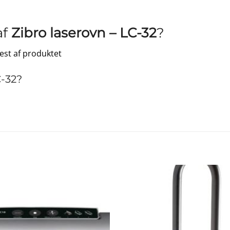
af
Zibro laserovn – LC-32
?
test af produktet
C-32?