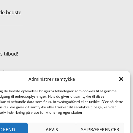
de bedste
 tilbud!
t shoppe?
Administrer samtykke
dig de bedste oplevelser bruger vi teknologier som cookies til at gemme
adgang til enhedsoplysninger. Hvis du giver dit samtykke til disse
 kan vi behandle data som f.eks. browsingadfærd eller unikke ID'er på dette
s du ikke giver dit samtykke eller trækker dit samtykke tilbage, kan det
tiv indvirkning på visse funktioner og egenskaber.
terCard
Cash
DKEND
AFVIS
SE PRÆFERENCER
On