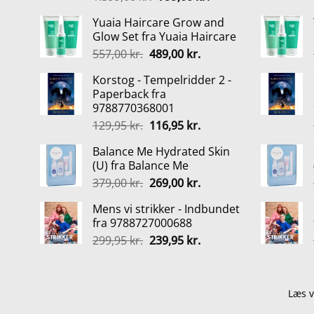
oprindelige
aktuelle
Yuaia Haircare Grow and
pris
pris
Glow Set fra Yuaia Haircare
var:
er:
Den
Den
557,00
kr.
489,00
kr.
1.399,00 kr..
799,00 kr..
oprindelige
aktuelle
Korstog - Tempelridder 2 -
pris
pris
Paperback fra
var:
er:
9788770368001
557,00 kr..
489,00 kr..
Den
Den
129,95
kr.
116,95
kr.
oprindelige
aktuelle
Balance Me Hydrated Skin
pris
pris
(U) fra Balance Me
var:
er:
Den
Den
379,00
kr.
269,00
kr.
129,95 kr..
116,95 kr..
oprindelige
aktuelle
Mens vi strikker - Indbundet
pris
pris
fra 9788727000688
var:
er:
Den
Den
299,95
kr.
239,95
kr.
379,00 kr..
269,00 kr..
oprindelige
aktuelle
pris
pris
var:
er:
Læs v
299,95 kr..
239,95 kr..