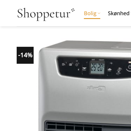
Fortsæt
til
Bolig
Skønhed
indhold
-14%