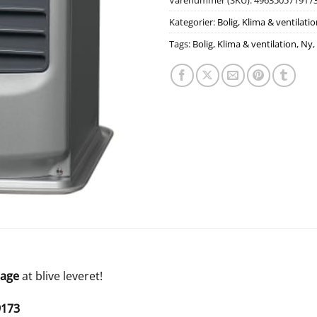
Varenummer (SKU):
496350571917
Kategorier:
Bolig
,
Klima & ventilati
Tags:
Bolig
,
Klima & ventilation
,
Ny
,
dage
at blive leveret!
9173