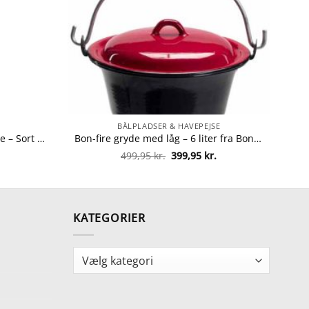
BÅLPLADSER & HAVEPEJSE
Allux stander 1007 til postkasse – Sort fra allux 5701701590085
Bon-fire gryde med låg – 6 liter fra Bon-fire 5708085100022
Den
Den
499,95
kr.
399,95
kr.
oprindelige
aktuelle
pris
pris
var:
er:
499,95 kr..
399,95 kr..
KATEGORIER
Kategorier