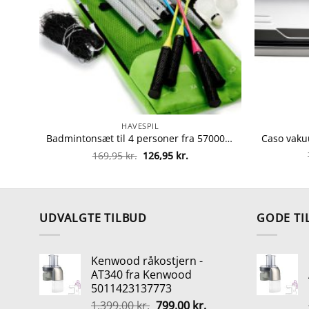
HAVESPIL
Badmintonsæt til 4 personer fra 5700009322503
Den
Den
169,95
kr.
126,95
kr.
oprindelige
aktuelle
pris
pris
var:
er:
169,95 kr..
126,95 kr..
UDVALGTE TILBUD
GODE TI
Kenwood råkostjern -
AT340 fra Kenwood
5011423137773
Den
Den
1.399,00
kr.
799,00
kr.