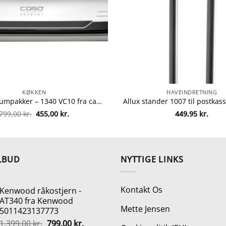
KØKKEN
HAVEINDRETNING
Caso vakuumpakker – 1340 VC10 fra caso 4038437013405
Den
Den
799,00
kr.
455,00
kr.
449,95
kr.
oprindelige
aktuelle
pris
pris
var:
er:
799,00 kr..
455,00 kr..
LBUD
NYTTIGE LINKS
Kontakt Os
Kenwood råkostjern -
AT340 fra Kenwood
Mette Jensen
5011423137773
Den
Den
1.399,00
kr.
799,00
kr.