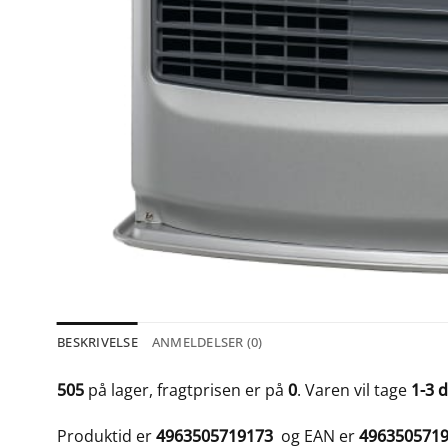
BESKRIVELSE
ANMELDELSER (0)
505
på lager, fragtprisen er på
0
. Varen vil tage
1-3 
Produktid er
4963505719173
og EAN er
496350571