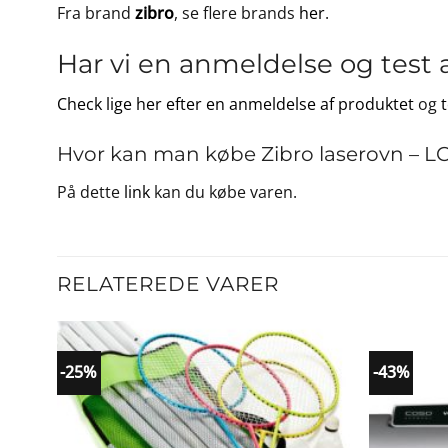
Fra brand
zibro
, se flere brands
her
.
Har vi en anmeldelse og test 
Check lige her efter en anmeldelse af produktet
og
Hvor kan man købe Zibro laserovn – L
På dette
link
kan du købe varen.
RELATEREDE VARER
-25%
-43%