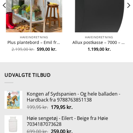
HAVEINDRETNING
HAVEINDRETNING
Plus plantebord – Emil fra plus 5703393179432
Allux postkasse – 7000 – Sort/stål fra Allux 5701701474736
Den
Den
2.199,00
kr.
599,00
kr.
1.199,00
kr.
lle
oprindelige
aktuelle
pris
pris
var:
er:
5 kr..
2.199,00 kr..
599,00 kr..
UDVALGTE TILBUD
Kongen af Sydspanien - Og hele balladen -
Hardback fra 9788763851138
Den
Den
199,95
kr.
179,95
kr.
oprindelige
aktuelle
Høie sengetøj - Eilert - Beige fra Høie
pris
pris
7034187073628
var:
er:
Den
Den
699,00
kr.
259,00
kr.
199,95 kr..
179,95 kr..