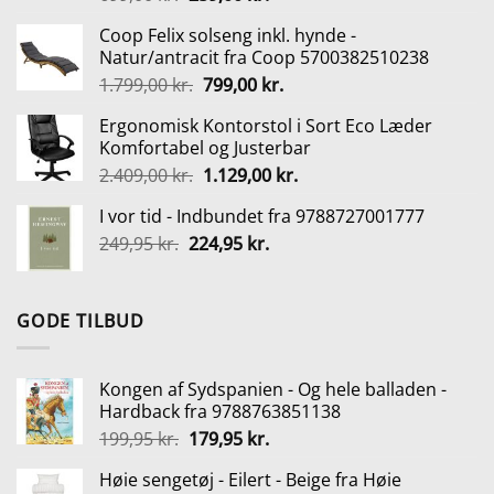
oprindelige
aktuelle
Coop Felix solseng inkl. hynde -
pris
pris
Natur/antracit fra Coop 5700382510238
var:
er:
Den
Den
1.799,00
kr.
799,00
kr.
699,00 kr..
259,00 kr..
oprindelige
aktuelle
Ergonomisk Kontorstol i Sort Eco Læder
pris
pris
Komfortabel og Justerbar
var:
er:
Den
Den
2.409,00
kr.
1.129,00
kr.
1.799,00 kr..
799,00 kr..
oprindelige
aktuelle
I vor tid - Indbundet fra 9788727001777
pris
pris
Den
Den
249,95
kr.
224,95
var:
kr.
er:
oprindelige
aktuelle
2.409,00 kr..
1.129,00 kr..
pris
pris
var:
er:
GODE TILBUD
249,95 kr..
224,95 kr..
Kongen af Sydspanien - Og hele balladen -
Hardback fra 9788763851138
Den
Den
199,95
kr.
179,95
kr.
oprindelige
aktuelle
Høie sengetøj - Eilert - Beige fra Høie
pris
pris