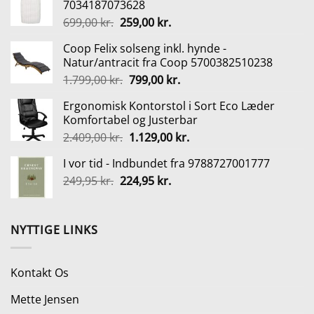
7034187073628
var:
er:
Den
Den
699,00
kr.
259,00
kr.
199,95 kr..
179,95 kr..
oprindelige
aktuelle
Coop Felix solseng inkl. hynde -
pris
pris
Natur/antracit fra Coop 5700382510238
var:
er:
Den
Den
1.799,00
kr.
799,00
kr.
699,00 kr..
259,00 kr..
oprindelige
aktuelle
Ergonomisk Kontorstol i Sort Eco Læder
pris
pris
Komfortabel og Justerbar
var:
er:
Den
Den
2.409,00
kr.
1.129,00
kr.
1.799,00 kr..
799,00 kr..
oprindelige
aktuelle
I vor tid - Indbundet fra 9788727001777
pris
pris
Den
Den
249,95
kr.
224,95
var:
kr.
er:
oprindelige
aktuelle
2.409,00 kr..
1.129,00 kr..
pris
pris
var:
er:
NYTTIGE LINKS
249,95 kr..
224,95 kr..
Kontakt Os
Mette Jensen