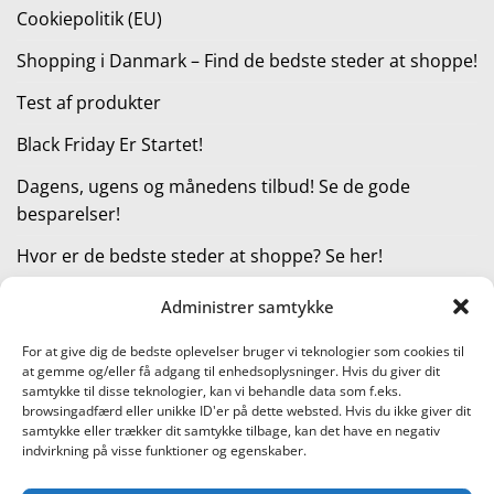
Cookiepolitik (EU)
Shopping i Danmark – Find de bedste steder at shoppe!
Test af produkter
Black Friday Er Startet!
Dagens, ugens og månedens tilbud! Se de gode
besparelser!
Hvor er de bedste steder at shoppe? Se her!
Administrer samtykke
KATEGORIER
For at give dig de bedste oplevelser bruger vi teknologier som cookies til
at gemme og/eller få adgang til enhedsoplysninger. Hvis du giver dit
Kategorier
samtykke til disse teknologier, kan vi behandle data som f.eks.
browsingadfærd eller unikke ID'er på dette websted. Hvis du ikke giver dit
samtykke eller trækker dit samtykke tilbage, kan det have en negativ
indvirkning på visse funktioner og egenskaber.
Læs vores guide til online shopping