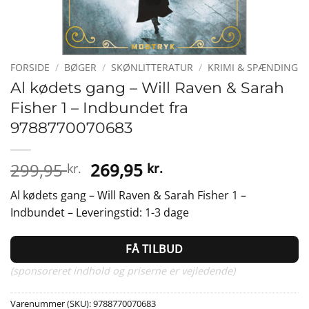
FORSIDE
/
BØGER
/
SKØNLITTERATUR
/
KRIMI & SPÆNDING
Al kødets gang – Will Raven & Sarah
Fisher 1 – Indbundet fra
9788770070683
Den
Den
299,95
269,95
kr.
kr.
oprindelige
aktuelle
Al kødets gang – Will Raven & Sarah Fisher 1 –
pris
pris
Indbundet – Leveringstid: 1-3 dage
var:
er:
299,95 kr..
269,95 kr..
FÅ TILBUD
(sponsoreret indhold og priserne er vejledende)
Varenummer (SKU):
9788770070683