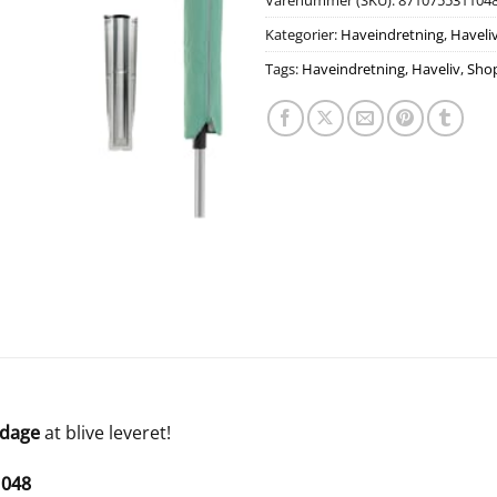
Varenummer (SKU):
871075531104
Kategorier:
Haveindretning
,
Haveli
Tags:
Haveindretning
,
Haveliv
,
Sho
 dage
at blive leveret!
1048