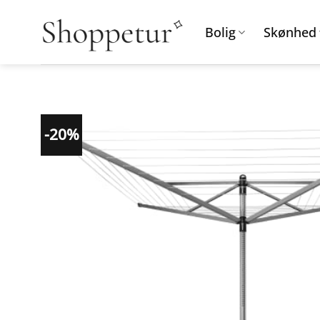
Fortsæt
til
Bolig
Skønhed
indhold
-20%