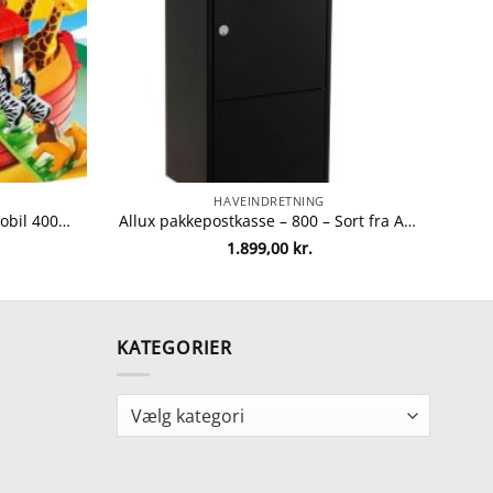
HAVEINDRETNING
Playmobil Noahs ark fra Playmobil 4008789067654
Allux pakkepostkasse – 800 – Sort fra Allux 5701701548024
1.899,00
kr.
KATEGORIER
Kategorier