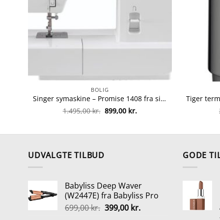
BOLIG
Singer symaskine – Promise 1408 fra singer 374318830872
Den
Den
1.495,00
kr.
899,00
kr.
oprindelige
aktuelle
pris
pris
var:
er:
1.495,00 kr..
899,00 kr..
UDVALGTE TILBUD
GODE TI
Babyliss Deep Waver
(W2447E) fra Babyliss Pro
Den
Den
699,00
kr.
399,00
kr.
oprindelige
aktuelle