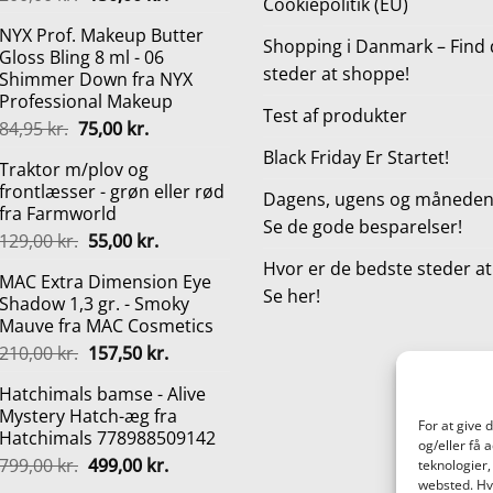
Cookiepolitik (EU)
oprindelige
aktuelle
NYX Prof. Makeup Butter
pris
pris
Shopping i Danmark – Find 
Gloss Bling 8 ml - 06
var:
er:
steder at shoppe!
Shimmer Down fra NYX
200,00 kr..
150,00 kr..
Professional Makeup
Test af produkter
Den
Den
84,95
kr.
75,00
kr.
oprindelige
aktuelle
Black Friday Er Startet!
Traktor m/plov og
pris
pris
frontlæsser - grøn eller rød
var:
er:
Dagens, ugens og månedens
fra Farmworld
84,95 kr..
75,00 kr..
Se de gode besparelser!
Den
Den
129,00
kr.
55,00
kr.
oprindelige
aktuelle
Hvor er de bedste steder a
MAC Extra Dimension Eye
pris
pris
Se her!
Shadow 1,3 gr. - Smoky
var:
er:
Mauve fra MAC Cosmetics
129,00 kr..
55,00 kr..
Den
Den
210,00
kr.
157,50
kr.
oprindelige
aktuelle
Hatchimals bamse - Alive
pris
pris
Mystery Hatch-æg fra
var:
er:
For at give 
Hatchimals 778988509142
210,00 kr..
157,50 kr..
og/eller få 
Den
Den
799,00
kr.
499,00
kr.
teknologier,
oprindelige
aktuelle
websted. Hvi