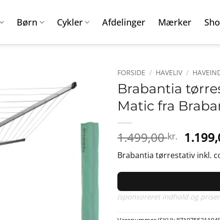
Børn
Cykler
Afdelinger
Mærker
Sho
FORSIDE
/
HAVELIV
/
HAVEIN
Brabantia tørres
Matic fra Braba
Den
1.499,00
1.199
kr.
oprind
Brabantia tørrestativ inkl. c
pris
var:
1.499,0
(sponsoreret indhold og priser