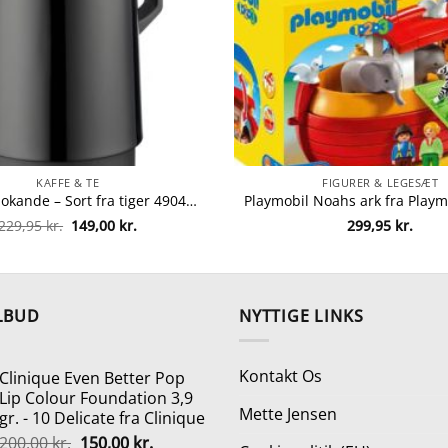
KAFFE & TE
FIGURER & LEGESÆT
Tiger termokande – Sort fra tiger 4904710193754
Den
Den
229,95
kr.
149,00
kr.
299,95
kr.
oprindelige
aktuelle
pris
pris
var:
er:
229,95 kr..
149,00 kr..
LBUD
NYTTIGE LINKS
Kontakt Os
Clinique Even Better Pop
Lip Colour Foundation 3,9
Mette Jensen
gr. - 10 Delicate fra Clinique
Den
Den
200,00
kr.
150,00
kr.