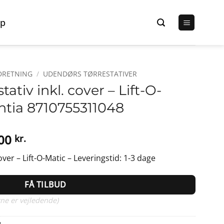
p
DRETNING
/
UDENDØRS TØRRESTATIVER
tativ inkl. cover – Lift-O-
ntia 8710755311048
Den
,00
kr.
elige
aktuelle
over – Lift-O-Matic – Leveringstid: 1-3 dage
pris
er:
FÅ TILBUD
0 kr..
1.199,00 kr..
ne er vejledende)