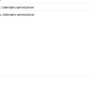
8
v
,
Udendørs tørrestativer
p
,
Udendørs tørrestativer