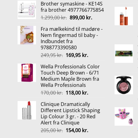
Brother symaskine - KE14S
pris
pris
fra brother 4977766775854
var:
er:
Den
Den
1.299,00
kr.
899,00
kr.
699,00 kr..
399,00 kr..
oprindelige
aktuelle
Fra mælkekind til madøre -
pris
pris
Nem fingermad til baby -
var:
er:
Indbundet fra
1.299,00 kr..
899,00 kr..
9788773390580
Den
Den
249,95
kr.
169,95
kr.
oprindelige
aktuelle
Wella Professionals Color
pris
pris
Touch Deep Brown - 6/71
var:
er:
Medium Maple Brown fra
249,95 kr..
169,95 kr..
Wella Professionals
Den
Den
170,00
kr.
118,00
kr.
oprindelige
aktuelle
Clinique Dramatically
pris
pris
Different Lipstick Shaping
var:
er:
Lip Colour 3 gr. - 20 Red
170,00 kr..
118,00 kr..
Alert fra Clinique
Den
Den
205,00
kr.
154,00
kr.
oprindelige
aktuelle