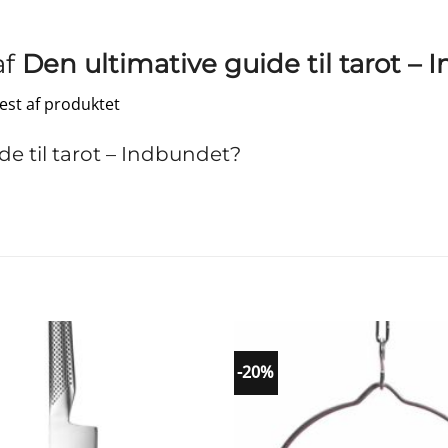
af
Den ultimative guide til tarot –
test af produktet
e til tarot – Indbundet?
-20%