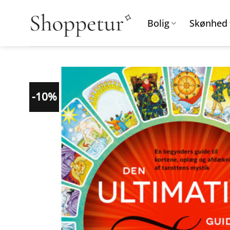
Fortsæt
til
Bolig
Skønhed
indhold
-10%