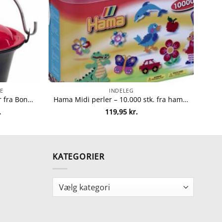
E
INDELEG
Bon-fire gryde med låg – 6 liter fra Bon-fire 5708085100022
Hama Midi perler – 10.000 stk. fra hama 28178202002
Den
.
119,95
kr.
ge
aktuelle
pris
er:
.
399,95 kr..
KATEGORIER
Kategorier