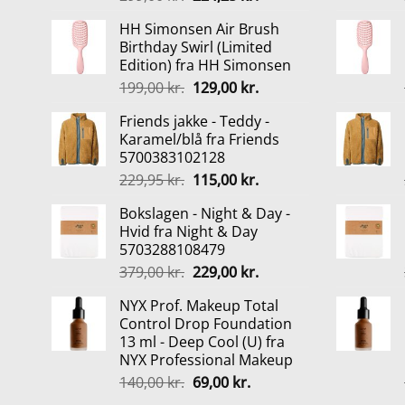
oprindelige
aktuelle
HH Simonsen Air Brush
pris
pris
Birthday Swirl (Limited
var:
er:
Edition) fra HH Simonsen
299,00 kr..
224,25 kr..
Den
Den
199,00
kr.
129,00
kr.
oprindelige
aktuelle
Friends jakke - Teddy -
pris
pris
Karamel/blå fra Friends
var:
er:
5700383102128
199,00 kr..
129,00 kr..
Den
Den
229,95
kr.
115,00
kr.
oprindelige
aktuelle
Bokslagen - Night & Day -
pris
pris
Hvid fra Night & Day
var:
er:
5703288108479
229,95 kr..
115,00 kr..
Den
Den
379,00
kr.
229,00
kr.
oprindelige
aktuelle
NYX Prof. Makeup Total
pris
pris
Control Drop Foundation
var:
er:
13 ml - Deep Cool (U) fra
379,00 kr..
229,00 kr..
NYX Professional Makeup
Den
Den
140,00
kr.
69,00
kr.
oprindelige
aktuelle