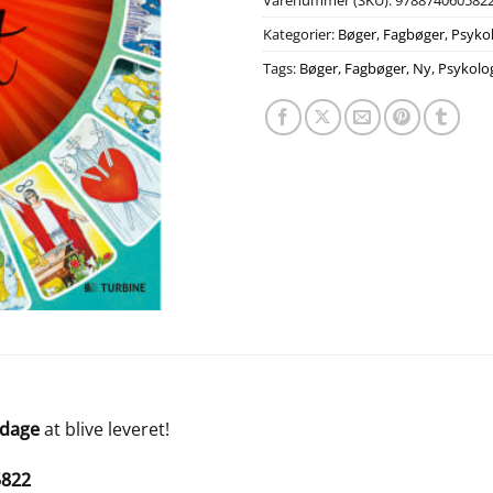
Varenummer (SKU):
978874060582
Kategorier:
Bøger
,
Fagbøger
,
Psyko
Tags:
Bøger
,
Fagbøger
,
Ny
,
Psykolo
 dage
at blive leveret!
5822