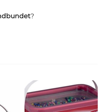
 Indbundet
?