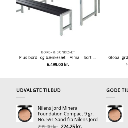
BORD- & BÆNKESÆT
Plus bord- og bænkesæt – Alma – Sort fra Plus 5703393717887
6.499,00
kr.
1
UDVALGTE TILBUD
GODE TI
Nilens Jord Mineral
Foundation Compact 9 gr. -
No. 591 Sand fra Nilens Jord
Den
Den
299,00
kr.
224,25
kr.