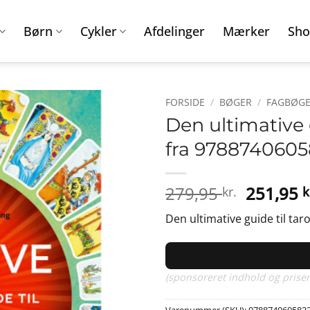
Børn
Cykler
Afdelinger
Mærker
Sho
FORSIDE
/
BØGER
/
FAGBØG
Den ultimative 
fra 9788740605
Den
279,95
251,95
kr.
k
oprinde
Den ultimative guide til tar
pris
var:
279,95 k
(sponsoreret indhold og priser