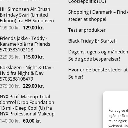
Cookiepolitik (EU)
oprindelige
aktuelle
HH Simonsen Air Brush
pris
pris
Shopping i Danmark – Find 
Birthday Swirl (Limited
var:
er:
steder at shoppe!
Edition) fra HH Simonsen
299,00 kr..
224,25 kr..
Den
Den
199,00
kr.
129,00
kr.
Test af produkter
oprindelige
aktuelle
Friends jakke - Teddy -
pris
pris
Black Friday Er Startet!
Karamel/blå fra Friends
var:
er:
5700383102128
199,00 kr..
129,00 kr..
Dagens, ugens og månedens
Den
Den
229,95
kr.
115,00
kr.
Se de gode besparelser!
oprindelige
aktuelle
Bokslagen - Night & Day -
pris
pris
Hvor er de bedste steder a
Hvid fra Night & Day
var:
er:
Se her!
5703288108479
229,95 kr..
115,00 kr..
Den
Den
379,00
kr.
229,00
kr.
oprindelige
aktuelle
NYX Prof. Makeup Total
pris
pris
Control Drop Foundation
var:
er:
13 ml - Deep Cool (U) fra
379,00 kr..
229,00 kr..
For at give 
NYX Professional Makeup
og/eller få 
Den
Den
140,00
kr.
69,00
kr.
teknologier,
oprindelige
aktuelle
websted. Hvi