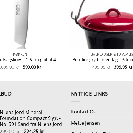
KØKKEN
BÅLPLADSER & HAVEPEJS
Global grøntsagskniv – G 5 fra global 4943691805485
Den
Den
Den
.099,00
kr.
599,00
kr.
499,95
kr.
399,95
kr
oprindelige
aktuelle
oprindeli
pris
pris
pris
var:
er:
var:
1.099,00 kr..
599,00 kr..
499,95 kr.
LBUD
NYTTIGE LINKS
Kontakt Os
Nilens Jord Mineral
Foundation Compact 9 gr. -
Mette Jensen
No. 591 Sand fra Nilens Jord
Den
Den
299,00
kr.
224,25
kr.