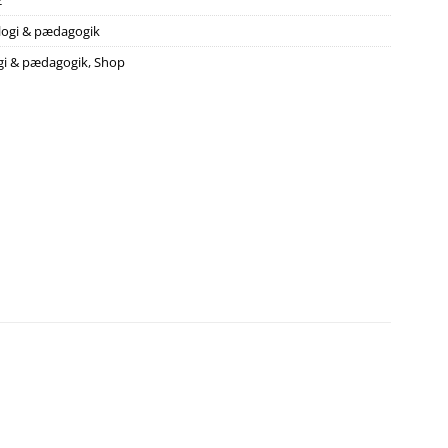
2
logi & pædagogik
gi & pædagogik
,
Shop