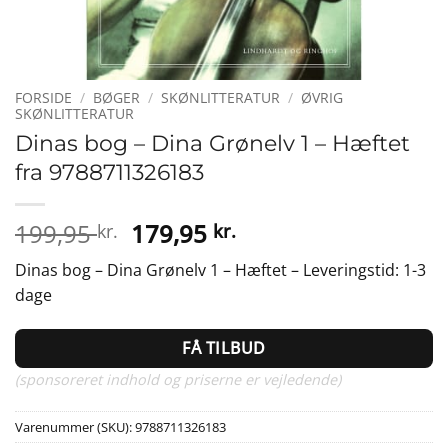
FORSIDE
/
BØGER
/
SKØNLITTERATUR
/
ØVRIG
SKØNLITTERATUR
Dinas bog – Dina Grønelv 1 – Hæftet
fra 9788711326183
Den
Den
199,95
179,95
kr.
kr.
oprindelige
aktuelle
Dinas bog – Dina Grønelv 1 – Hæftet – Leveringstid: 1-3
pris
pris
dage
var:
er:
199,95 kr..
179,95 kr..
FÅ TILBUD
(sponsoreret indhold og priserne er vejledende)
Varenummer (SKU):
9788711326183