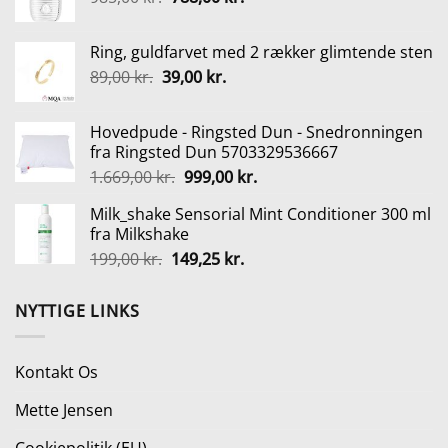
oprindelige
aktuelle
145,00 kr..
108,75 kr..
pris
pris
Ring, guldfarvet med 2 rækker glimtende sten
var:
er:
Den
Den
89,00
kr.
39,00
kr.
985,00 kr..
788,00 kr..
oprindelige
aktuelle
pris
pris
Hovedpude - Ringsted Dun - Snedronningen
var:
er:
fra Ringsted Dun 5703329536667
89,00 kr..
39,00 kr..
Den
Den
1.669,00
kr.
999,00
kr.
oprindelige
aktuelle
Milk_shake Sensorial Mint Conditioner 300 ml
pris
pris
fra Milkshake
var:
er:
Den
Den
199,00
kr.
149,25
kr.
1.669,00 kr..
999,00 kr..
oprindelige
aktuelle
pris
pris
NYTTIGE LINKS
var:
er:
199,00 kr..
149,25 kr..
Kontakt Os
Mette Jensen
Cookiepolitik (EU)