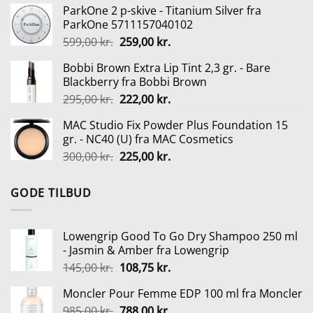
ParkOne 2 p-skive - Titanium Silver fra
pris
pris
ParkOne 5711157040102
var:
er:
Den
Den
599,00
kr.
259,00
kr.
79,95 kr..
55,97 kr..
oprindelige
aktuelle
Bobbi Brown Extra Lip Tint 2,3 gr. - Bare
pris
pris
Blackberry fra Bobbi Brown
var:
er:
Den
Den
295,00
kr.
222,00
kr.
599,00 kr..
259,00 kr..
oprindelige
aktuelle
MAC Studio Fix Powder Plus Foundation 15
pris
pris
gr. - NC40 (U) fra MAC Cosmetics
var:
er:
Den
Den
300,00
kr.
225,00
kr.
295,00 kr..
222,00 kr..
oprindelige
aktuelle
pris
pris
GODE TILBUD
var:
er:
300,00 kr..
225,00 kr..
Lowengrip Good To Go Dry Shampoo 250 ml
- Jasmin & Amber fra Lowengrip
Den
Den
145,00
kr.
108,75
kr.
oprindelige
aktuelle
Moncler Pour Femme EDP 100 ml fra Moncler
pris
pris
Den
Den
985,00
kr.
var:
788,00
kr.
er: