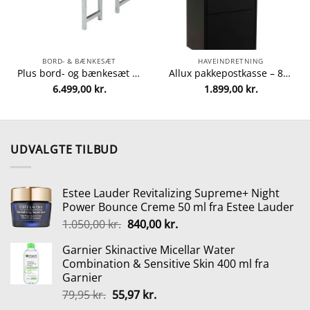
BORD- & BÆNKESÆT
HAVEINDRETNING
Plus bord- og bænkesæt – Alma – Sort fra Plus 5703393717887
Allux pakkepostkasse – 800 – Sort fra Allux 5701701548024
6.499,00
kr.
1.899,00
kr.
UDVALGTE TILBUD
Estee Lauder Revitalizing Supreme+ Night
Power Bounce Creme 50 ml fra Estee Lauder
Den
Den
1.050,00
kr.
840,00
kr.
oprindelige
aktuelle
Garnier Skinactive Micellar Water
pris
pris
Combination & Sensitive Skin 400 ml fra
var:
er:
Garnier
1.050,00 kr..
840,00 kr..
Den
Den
79,95
kr.
55,97
kr.
oprindelige
aktuelle