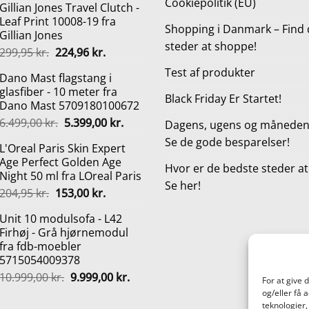
Cookiepolitik (EU)
Gillian Jones Travel Clutch -
var:
er:
Leaf Print 10008-19 fra
97,95 kr..
96,95 kr..
Shopping i Danmark – Find 
Gillian Jones
steder at shoppe!
Den
Den
299,95
kr.
224,96
kr.
oprindelige
aktuelle
Test af produkter
Dano Mast flagstang i
pris
pris
glasfiber - 10 meter fra
var:
er:
Black Friday Er Startet!
Dano Mast 5709180100672
299,95 kr..
224,96 kr..
Den
Den
6.499,00
kr.
5.399,00
kr.
Dagens, ugens og månedens
oprindelige
aktuelle
Se de gode besparelser!
L'Oreal Paris Skin Expert
pris
pris
Age Perfect Golden Age
var:
er:
Hvor er de bedste steder a
Night 50 ml fra LOreal Paris
6.499,00 kr..
5.399,00 kr..
Se her!
Den
Den
204,95
kr.
153,00
kr.
oprindelige
aktuelle
Unit 10 modulsofa - L42
pris
pris
Firhøj - Grå hjørnemodul
var:
er:
fra fdb-moebler
204,95 kr..
153,00 kr..
5715054009378
Den
Den
10.999,00
kr.
9.999,00
kr.
For at give 
oprindelige
aktuelle
og/eller få 
pris
pris
teknologier,