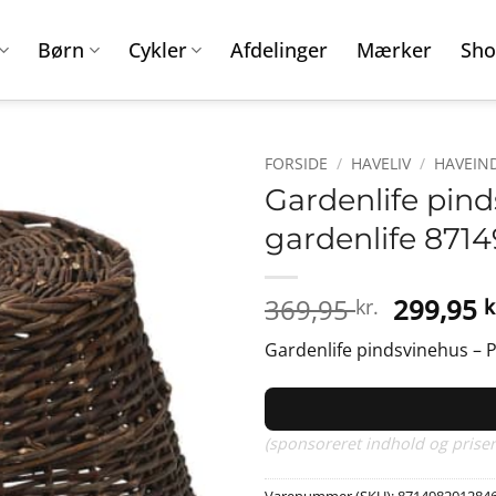
Børn
Cykler
Afdelinger
Mærker
Sho
FORSIDE
/
HAVELIV
/
HAVEIN
Gardenlife pinds
gardenlife 871
Den
369,95
299,95
kr.
k
oprinde
Gardenlife pindsvinehus – Pi
pris
var:
369,95 k
(sponsoreret indhold og priser