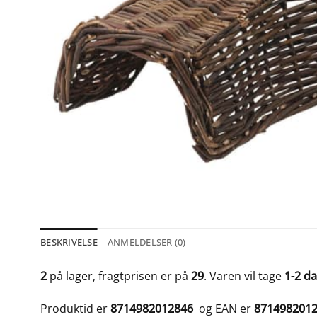
BESKRIVELSE
ANMELDELSER (0)
2
på lager, fragtprisen er på
29
. Varen vil tage
1-2 d
Produktid er
8714982012846
og EAN er
871498201