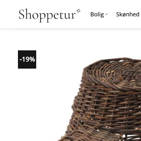
Fortsæt
til
Bolig
Skønhed
indhold
-19%