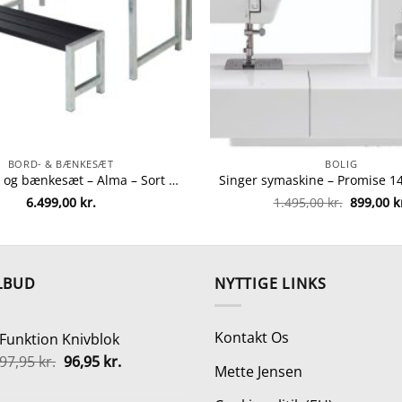
BORD- & BÆNKESÆT
BOLIG
Plus bord- og bænkesæt – Alma – Sort fra Plus 5703393717887
Den
6.499,00
kr.
1.495,00
kr.
899,00
k
oprindel
pris
var:
1.495,00 
LBUD
NYTTIGE LINKS
Kontakt Os
Funktion Knivblok
Den
Den
97,95
kr.
96,95
kr.
Mette Jensen
oprindelige
aktuelle
pris
pris