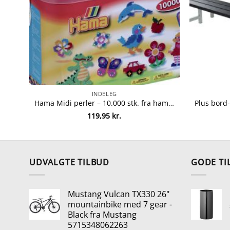
INDELEG
Hama Midi perler – 10.000 stk. fra hama 28178202002
119,95
kr.
UDVALGTE TILBUD
GODE TI
Mustang Vulcan TX330 26"
mountainbike med 7 gear -
Black fra Mustang
5715348062263