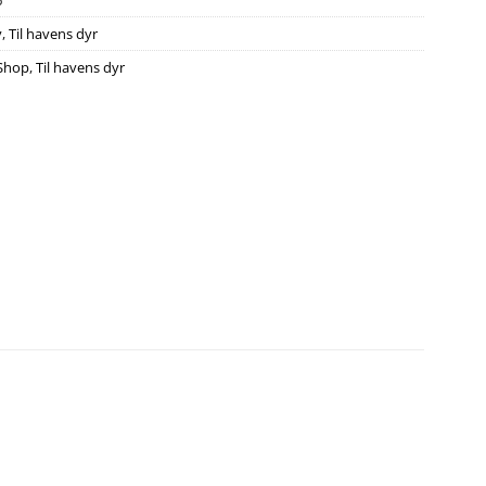
6
v
,
Til havens dyr
Shop
,
Til havens dyr