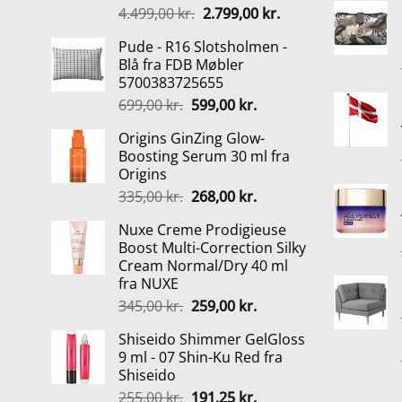
Den
Den
4.499,00
kr.
2.799,00
kr.
oprindelige
aktuelle
Pude - R16 Slotsholmen -
pris
pris
Blå fra FDB Møbler
var:
er:
5700383725655
4.499,00 kr..
2.799,00 kr..
Den
Den
699,00
kr.
599,00
kr.
oprindelige
aktuelle
Origins GinZing Glow-
pris
pris
Boosting Serum 30 ml fra
var:
er:
Origins
699,00 kr..
599,00 kr..
Den
Den
335,00
kr.
268,00
kr.
oprindelige
aktuelle
Nuxe Creme Prodigieuse
pris
pris
Boost Multi-Correction Silky
var:
er:
Cream Normal/Dry 40 ml
335,00 kr..
268,00 kr..
fra NUXE
Den
Den
345,00
kr.
259,00
kr.
oprindelige
aktuelle
Shiseido Shimmer GelGloss
pris
pris
9 ml - 07 Shin-Ku Red fra
var:
er:
Shiseido
345,00 kr..
259,00 kr..
Den
Den
255,00
kr.
191,25
kr.