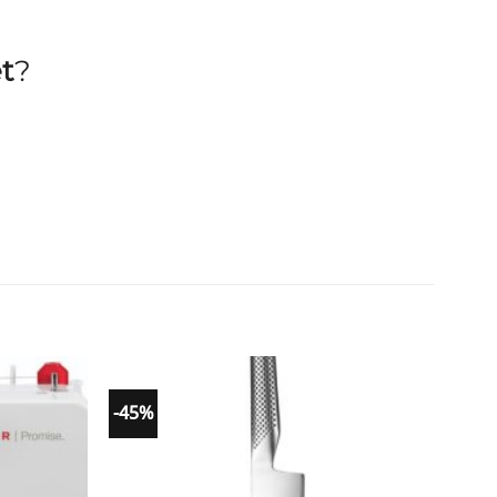
et
?
-45%