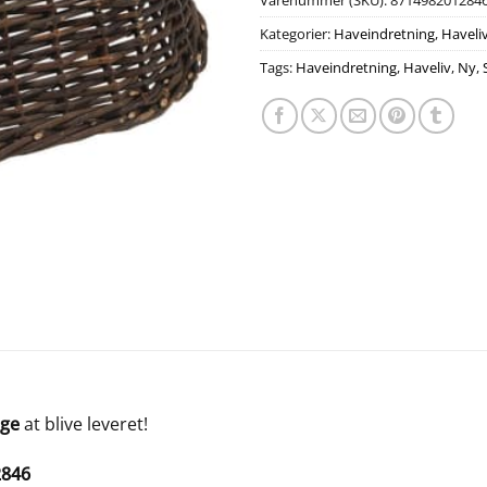
Varenummer (SKU):
871498201284
Kategorier:
Haveindretning
,
Haveli
Tags:
Haveindretning
,
Haveliv
,
Ny
,
age
at blive leveret!
2846