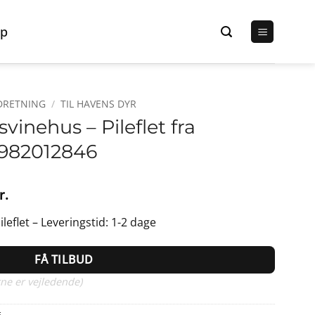
p
DRETNING
/
TIL HAVENS DYR
vinehus – Pileflet fra
4982012846
Den
r.
lige
aktuelle
leflet – Leveringstid: 1-2 dage
pris
er:
FÅ TILBUD
r..
299,95 kr..
ne er vejledende)