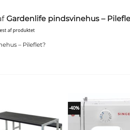
af
Gardenlife pindsvinehus – Pilefl
test af produktet
ehus – Pileflet?
-40%