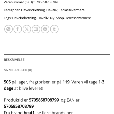
Varenummer (SKU):
5705858708799
Kategorier:
Haveindretning
,
Haveliv
,
Terrassevarmere
Tags:
Haveindretning
,
Haveliv
,
Ny
,
Shop
,
Terrassevarmere
BESKRIVELSE
ANMELDELSER (0)
505
på lager, fragtprisen er på
119
. Varen vil tage
1-3
dage
at blive leveret!
Produktid er
5705858708799
og EAN er
5705858708799
Fra brand
heat1
, se flere brands
her
.