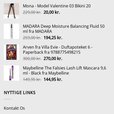
oprindelige
aktuelle
Mona - Model Valentine 03 Bikini 20
pris
pris
Den
Den
229,00
kr.
var:
20,00
kr.
er:
oprindelige
aktuelle
55,00 kr..
41,25 kr..
pris
pris
MADARA Deep Moisture Balancing Fluid 50
var:
er:
ml fra MADARA
229,00 kr..
20,00 kr..
Den
Den
259,00
kr.
194,25
kr.
oprindelige
aktuelle
Arven fra Villa Evie - Duftapoteket 6 -
pris
pris
Paperback fra 9788775498215
var:
er:
Den
Den
300,00
kr.
270,00
kr.
259,00 kr..
194,25 kr..
oprindelige
aktuelle
Maybelline The Falsies Lash Lift Mascara 9,6
pris
pris
ml - Black fra Maybelline
var:
er:
Den
Den
149,95
kr.
144,95
kr.
300,00 kr..
270,00 kr..
oprindelige
aktuelle
pris
pris
NYTTIGE LINKS
var:
er:
149,95 kr..
144,95 kr..
Kontakt Os