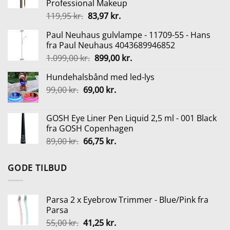
Professional Makeup
320,00 kr..
240,00 kr..
Den
Den
119,95
kr.
83,97
kr.
oprindelige
aktuelle
Paul Neuhaus gulvlampe - 11709-55 - Hans
pris
pris
fra Paul Neuhaus 4043689946852
var:
er:
Den
Den
1.099,00
kr.
899,00
kr.
119,95 kr..
83,97 kr..
oprindelige
aktuelle
Hundehalsbånd med led-lys
pris
pris
Den
Den
99,00
kr.
69,00
var:
kr.
er:
oprindelige
aktuelle
1.099,00 kr..
899,00 kr..
pris
pris
GOSH Eye Liner Pen Liquid 2,5 ml - 001 Black
var:
er:
fra GOSH Copenhagen
99,00 kr..
69,00 kr..
Den
Den
89,00
kr.
66,75
kr.
oprindelige
aktuelle
pris
pris
GODE TILBUD
var:
er:
89,00 kr..
66,75 kr..
Parsa 2 x Eyebrow Trimmer - Blue/Pink fra
Parsa
Den
Den
55,00
kr.
41,25
kr.