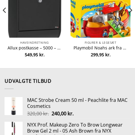
HAVEINDRETNING
FIGURER & LEGESÆT
Allux postkasse – 5000 – Sort/stål fra Allux 5701701605147
Playmobil Noahs ark fra Playmobil 4008789067654
549,95
kr.
299,95
kr.
elle
00 kr..
UDVALGTE TILBUD
MAC Strobe Cream 50 ml - Peachlite fra MAC
Cosmetics
Den
Den
320,00
kr.
240,00
kr.
oprindelige
aktuelle
NYX Prof. Makeup Zero To Brow Longwear
pris
pris
Brow Gel 2 ml - 05 Ash Brown fra NYX
var:
er: