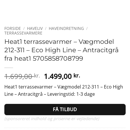
FORSIDE
/
HAVELIV
/
HAVEINDRETNING
/
TERRASSEVARMERE
Heat1 terrassevarmer – Vægmodel
212-311 – Eco High Line – Antracitgrå
fra heat1 5705858708799
Den
Den
1.699,00
1.499,00
kr.
kr.
oprindelige
aktuelle
Heat1 terrassevarmer – Vægmodel 212-311 – Eco High
pris
pris
Line – Antracitgrå – Leveringstid: 1-3 dage
var:
er:
1.699,00 kr..
1.499,00 kr..
FÅ TILBUD
(sponsoreret indhold og priserne er vejledende)